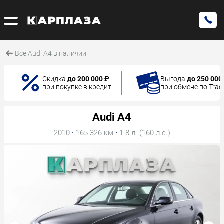
Все Audi A4 в наличии
Скидка
до 200 000 ₽
Выгода
до 250 000
при покупке в кредит
при обмене по Trad
Audi A4
2010
·
165 326 км
·
1.8 л. (160 л.с.)