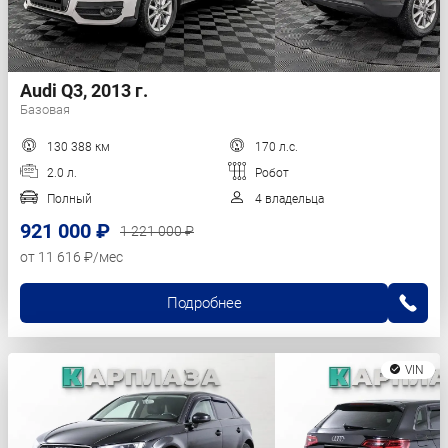
Audi Q3, 2013 г.
Базовая
130 388 км
170 л.с.
2.0 л.
Робот
Полный
4 владельца
921 000 ₽
1 221 000 ₽
от 11 616 ₽/мес
Подробнее
VIN