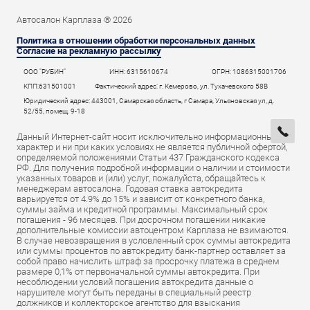
Автосалон Карплаза ® 2026
Политика в отношении обработки персональных данных
Согласие на рекламную рассылку
ООО "РУБИН"
ИНН: 6315610674
ОГРН: 1086315001706
КПП:631501001
Фактический адрес: г. Кемерово, ул. Тухачевского 58В
Юридический адрес: 443001, Самарская область, г Самара, Ульяновская ул, д.
52/55, помещ. 9-18
Данный Интернет-сайт носит исключительно информационный
характер и ни при каких условиях не является публичной офертой,
определяемой положениями Статьи 437 Гражданского кодекса
РФ. Для получения подробной информации о наличии и стоимости
указанных товаров и (или) услуг, пожалуйста, обращайтесь к
менеджерам автосалона. Годовая ставка автокредита
варьируется от 4.9% до 15% и зависит от конкретного банка,
суммы займа и кредитной программы. Максимальный срок
погашения - 96 месяцев. При досрочном погашении никакие
дополнительные комиссии автоцентром Карплаза не взимаются.
В случае невозвращения в условленный срок суммы автокредита
или суммы процентов по автокредиту банк-партнер оставляет за
собой право начислить штраф за просрочку платежа в среднем
размере 0,1% от первоначальной суммы автокредита. При
несоблюдении условий погашения автокредита данные о
нарушителе могут быть переданы в специальный реестр
должников и коллекторское агентство для взыскания