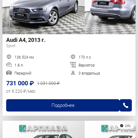
Audi A4, 2013 г.
Sport
136 524 км
170 л.с.
1.8 л.
Вариатор
Передний
3 владельца
731 000 ₽
1 031 000 ₽
от 9 220 ₽/мес
Подробнее
VIN