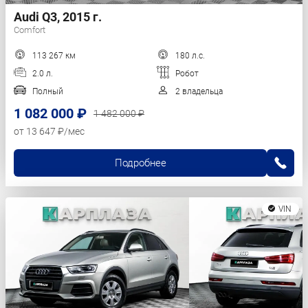
Audi Q3, 2015 г.
Comfort
113 267 км
180 л.с.
2.0 л.
Робот
Полный
2 владельца
1 082 000 ₽
1 482 000 ₽
от 13 647 ₽/мес
Подробнее
VIN