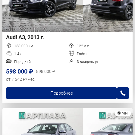
Audi A3, 2013 г.
138 000 км
122 л.с.
1.4 л.
Робот
Передний
3 владельца
598 000 ₽
898 000 ₽
от 7 542 ₽/мес
Подробнее
VIN