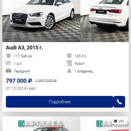
Audi A3, 2015 г.
117 548 км
125 л.с.
1.4 л.
Робот
Передний
1 владелец
797 000 ₽
1 097 000 ₽
от 10 052 ₽/мес
Подробнее
VIN