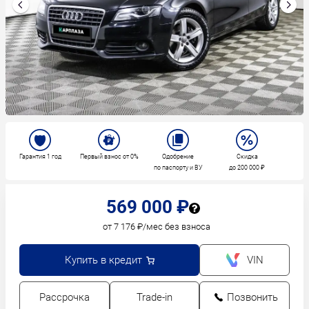
Гарантия 1 год
Первый взнос от 0%
Одобрение
Скидка
по паспорту и ВУ
до 200 000 ₽
569 000 ₽
от 7 176 ₽/мес без взноса
Купить в кредит
VIN
Рассрочка
Trade-in
Позвонить