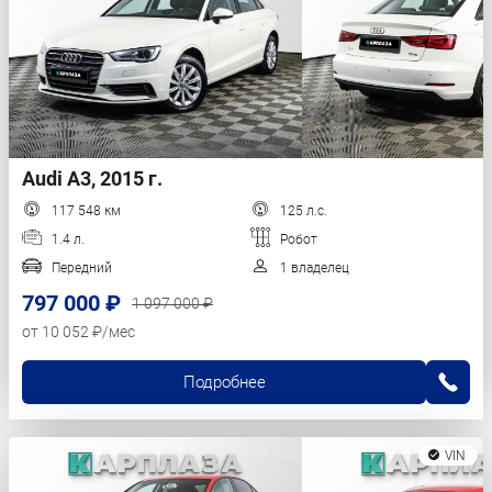
Audi A3, 2015 г.
117 548 км
125 л.с.
1.4 л.
Робот
Передний
1 владелец
797 000 ₽
1 097 000 ₽
от 10 052 ₽/мес
Подробнее
VIN