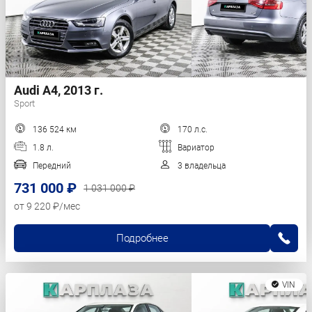
Audi A4, 2013 г.
Sport
136 524 км
170 л.с.
1.8 л.
Вариатор
Передний
3 владельца
731 000 ₽
1 031 000 ₽
от 9 220 ₽/мес
Подробнее
VIN