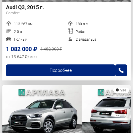
Audi Q3, 2015 г.
Comfort
113 267 км
180 л.с.
2.0 л.
Робот
Полный
2 владельца
1 082 000 ₽
1 482 000 ₽
от 13 647 ₽/мес
Подробнее
VIN