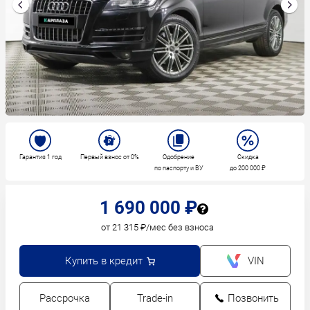
Гарантия 1 год
Первый взнос от 0%
Одобрение
Скидка
по паспорту и ВУ
до 200 000 ₽
1 690 000 ₽
от 21 315 ₽/мес без взноса
Купить в кредит
VIN
Рассрочка
Trade-in
Позвонить