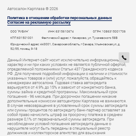
Автосалон Карплаза ® 2026
Политика в отношении обработки персональных данных
Согласие на рекламную рассылку
ООО "РУБИН"
ИНН: 6315610674
ОГРН: 1086315001706
КПП:631501001
Фактический адрес: г. Кемерово, ул. Тухачевского 58В
Юридический адрес: 443001, Самарская область, г Самара, Ульяновская ул, д.
52/55, помещ. 9-18
Данный Интернет-сайт носит исключительно информационный
характер и ни при каких условиях не является публичной офертой,
определяемой положениями Статьи 437 Гражданского кодекса
РФ. Для получения подробной информации о наличии и стоимости
указанных товаров и (или) услуг, пожалуйста, обращайтесь к
менеджерам автосалона. Годовая ставка автокредита
варьируется от 4.9% до 15% и зависит от конкретного банка,
суммы займа и кредитной программы. Максимальный срок
погашения - 96 месяцев. При досрочном погашении никакие
дополнительные комиссии автоцентром Карплаза не взимаются.
В случае невозвращения в условленный срок суммы автокредита
или суммы процентов по автокредиту банк-партнер оставляет за
собой право начислить штраф за просрочку платежа в среднем
размере 0,1% от первоначальной суммы автокредита. При
несоблюдении условий погашения автокредита данные о
нарушителе могут быть переданы в специальный реестр
должников и коллекторское агентство для взыскания