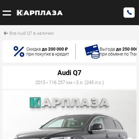
Все Audi Q7 в наличии
Скидка
до 200 000 ₽
Выгода
до 250 000
при покупке в кредит
при обмене по Trad
Audi Q7
2015
·
116 257 км
·
3 л. (245 л.с.)