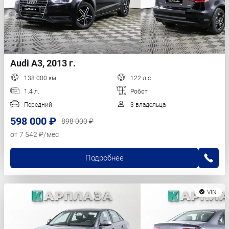
Audi A3, 2013 г.
138 000 км
122 л.с.
1.4 л.
Робот
Передний
3 владельца
598 000 ₽
898 000 ₽
от 7 542 ₽/мес
Подробнее
VIN