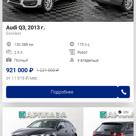
Audi Q3, 2013 г.
Базовая
130 388 км
170 л.с.
2.0 л.
Робот
Полный
4 владельца
921 000 ₽
1 221 000 ₽
от 11 616 ₽/мес
Подробнее
VIN