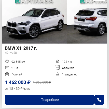
BMW X1, 2017 г.
xDrive20i
93 545 км
192 л.с.
2.0 л.
Автомат
Полный
1 владелец
1 462 000 ₽
1 862 000 ₽
от 18 439 ₽/мес
Подробнее