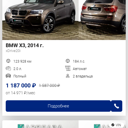
BMW X3, 2014 г.
xDrive20i
123 928 км
184 л.с.
2.0 л.
Автомат
Полный
2 владельца
1 187 000 ₽
1 587 000 ₽
от 14 971 ₽/мес
Подробнее
VIN