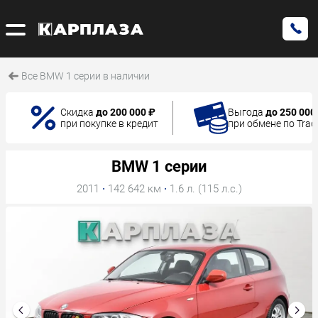
Все BMW 1 серии в наличии
Скидка
до 200 000 ₽
Выгода
до 250 000
при покупке в кредит
при обмене по Trad
BMW 1 серии
2011
·
142 642 км
·
1.6 л. (115 л.с.)