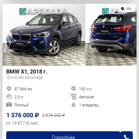
VIN
BMW X1, 2018 г.
xDrive18d Advantage
87 546 км
150 л.с.
2.0 л.
Автомат
Полный
1 владелец
1 576 000 ₽
2 076 000 ₽
от 19 877 ₽/мес
Подробнее