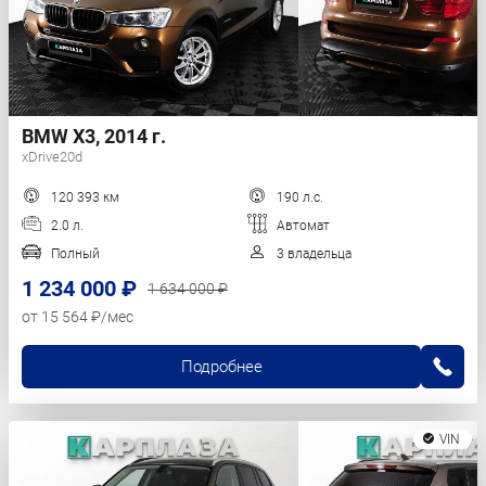
BMW X3, 2014 г.
xDrive20d
120 393 км
190 л.с.
2.0 л.
Автомат
Полный
3 владельца
1 234 000 ₽
1 634 000 ₽
от 15 564 ₽/мес
Подробнее
VIN