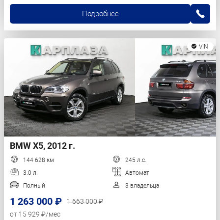
Подробнее
VIN
BMW X5, 2012 г.
144 628 км
245 л.с.
3.0 л.
Автомат
Полный
3 владельца
1 263 000 ₽
1 663 000 ₽
от 15 929 ₽/мес