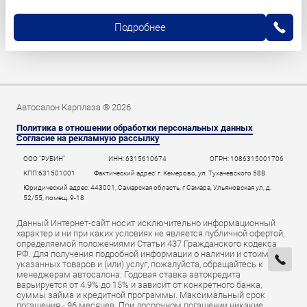
Подробнее
Автосалон Карплаза ® 2026
Политика в отношении обработки персональных данных
Согласие на рекламную рассылку
ООО "РУБИН"
ИНН: 6315610674
ОГРН: 1086315001706
КПП:631501001
Фактический адрес: г. Кемерово, ул. Тухачевского 58В
Юридический адрес: 443001, Самарская область, г Самара, Ульяновская ул, д.
52/55, помещ. 9-18
Данный Интернет-сайт носит исключительно информационный
характер и ни при каких условиях не является публичной офертой,
определяемой положениями Статьи 437 Гражданского кодекса
РФ. Для получения подробной информации о наличии и стоимости
указанных товаров и (или) услуг, пожалуйста, обращайтесь к
менеджерам автосалона. Годовая ставка автокредита
варьируется от 4.9% до 15% и зависит от конкретного банка,
суммы займа и кредитной программы. Максимальный срок
погашения - 96 месяцев. При досрочном погашении никакие