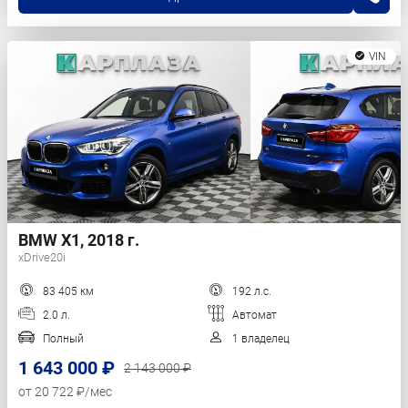
VIN
BMW X1, 2018 г.
xDrive20i
83 405 км
192 л.с.
2.0 л.
Автомат
Полный
1 владелец
1 643 000 ₽
2 143 000 ₽
от 20 722 ₽/мес