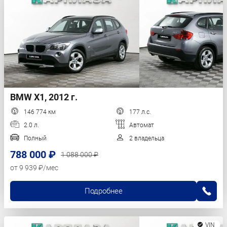
BMW X1, 2012 г.
146 774 км
177 л.с.
2.0 л.
Автомат
Полный
2 владельца
788 000 ₽
1 088 000 ₽
от 9 939 ₽/мес
Подробнее
VIN