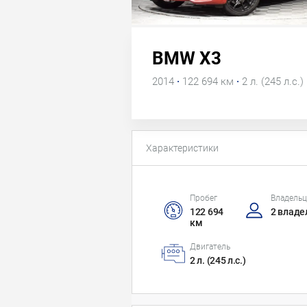
BMW X3
2014
·
122 694 км
·
2 л. (245 л.с.)
Характеристики
Пробег
Владель
122 694
2 владе
км
Двигатель
2 л. (245 л.с.)