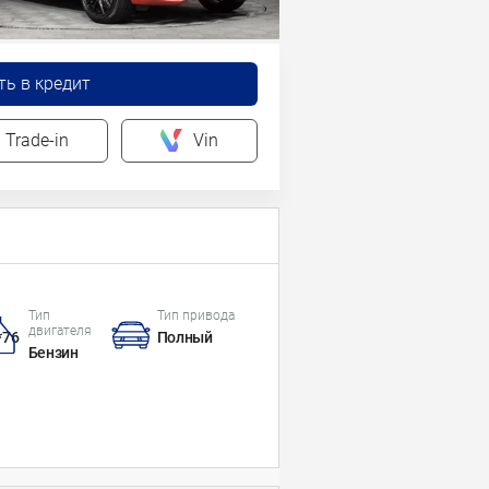
ть в кредит
Trade-in
Vin
Тип
Тип привода
двигателя
*76
Полный
Бензин