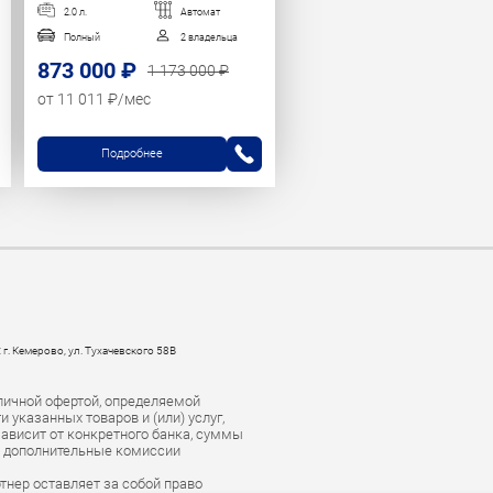
2.0 л.
Автомат
Полный
2 владельца
873 000 ₽
1 173 000 ₽
от 11 011 ₽/мес
Подробнее
 г. Кемерово, ул. Тухачевского 58В
личной офертой, определяемой
указанных товаров и (или) услуг,
зависит от конкретного банка, суммы
е дополнительные комиссии
тнер оставляет за собой право