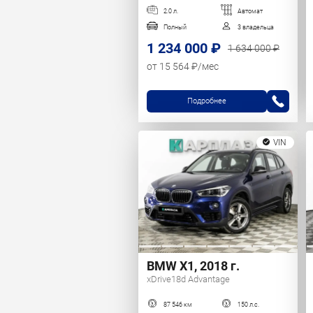
2.0 л.
Автомат
Полный
3 владельца
1 234 000 ₽
1 634 000 ₽
от 15 564 ₽/мес
Подробнее
VIN
BMW X1, 2018 г.
xDrive18d Advantage
87 546 км
150 л.с.