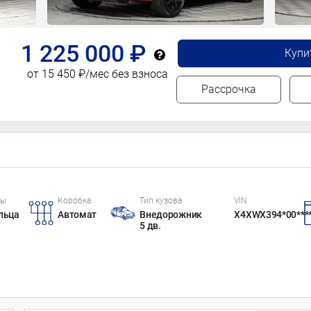
1 225 000 ₽
Купи
от 15 450 ₽/мес без взноса
Рассрочка
цы
Коробка
Тип кузова
VIN
льца
Автомат
Внедорожник
X4XWX394*00***
5 дв.