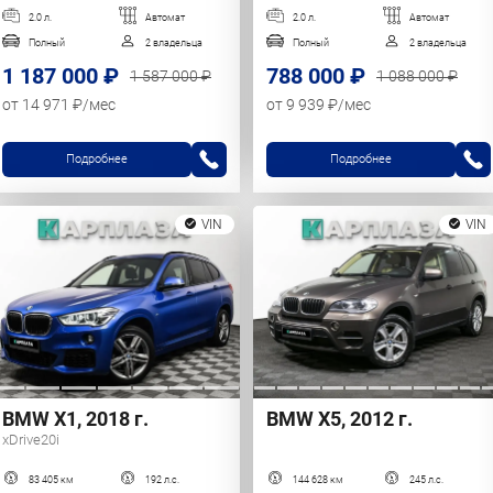
2.0 л.
Автомат
2.0 л.
Автомат
Полный
2 владельца
Полный
2 владельца
1 187 000 ₽
788 000 ₽
1 587 000 ₽
1 088 000 ₽
от 14 971 ₽/мес
от 9 939 ₽/мес
Подробнее
Подробнее
VIN
VIN
BMW X1, 2018 г.
BMW X5, 2012 г.
xDrive20i
83 405 км
192 л.с.
144 628 км
245 л.с.