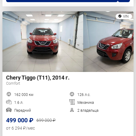
VIN
Chery Tiggo (T11), 2014 г.
Comfort
162 000 км
126 л.с.
1.6 л.
Механика
Передний
2 владельца
499 000 ₽
699 000 ₽
от 6 294 ₽/мес