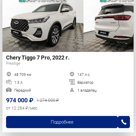
Chery Tiggo 7 Pro, 2022 г.
Prestige
48 709 км
147 л.с.
1.5 л.
Вариатор
Передний
1 владелец
974 000 ₽
1 274 000 ₽
от 12 284 ₽/мес
Подробнее