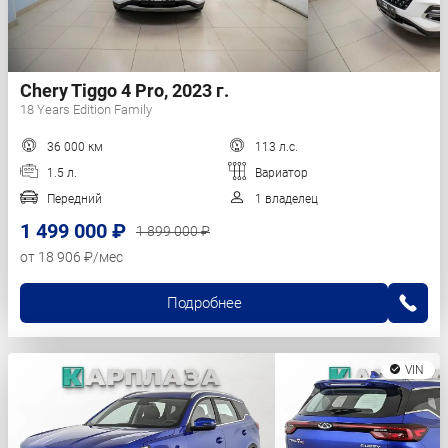
Chery Tiggo 4 Pro, 2023 г.
18 Years Edition Family
36 000 км
113 л.с.
1.5 л.
Вариатор
Передний
1 владелец
1 499 000 ₽
1 899 000 ₽
от 18 906 ₽/мес
Подробнее
VIN