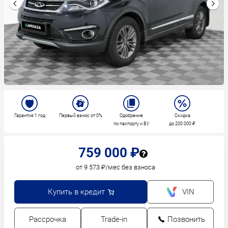
Гарантия 1 год
Первый взнос от 0%
Одобрение
Скидка
по паспорту и ВУ
до 200 000 ₽
759 000 ₽
от 9 573 ₽/мес без взноса
Купить в кредит
VIN
Рассрочка
Trade-in
Позвонить