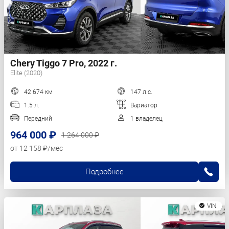
Chery Tiggo 7 Pro, 2022 г.
Elite (2020)
42 674 км
147 л.с.
1.5 л.
Вариатор
Передний
1 владелец
964 000 ₽
1 264 000 ₽
от 12 158 ₽/мес
Подробнее
VIN