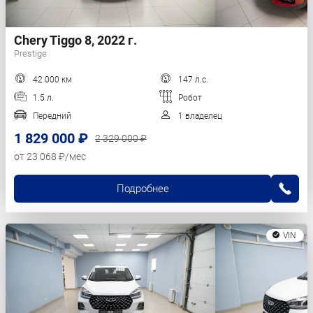
Chery Tiggo 8, 2022 г.
Prestige
42 000 км
147 л.с.
1.5 л.
Робот
Передний
1 владелец
1 829 000 ₽
2 329 000 ₽
от 23 068 ₽/мес
Подробнее
VIN