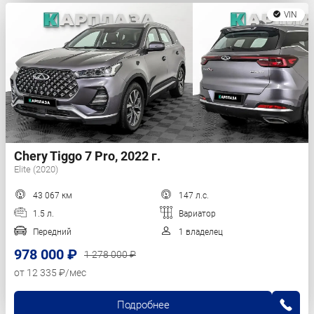
VIN
Chery Tiggo 7 Pro, 2022 г.
Elite (2020)
43 067 км
147 л.с.
1.5 л.
Вариатор
Передний
1 владелец
978 000 ₽
1 278 000 ₽
от 12 335 ₽/мес
Подробнее