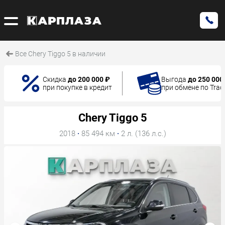
Все Chery Tiggo 5 в наличии
Скидка
до 200 000 ₽
Выгода
до 250 000
при покупке в кредит
при обмене по Trad
Chery Tiggo 5
2018
·
85 494 км
·
2 л. (136 л.с.)