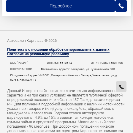
Подробнее
Автосалон Карплаза ® 2026
Политика в отношении обработки персональных данных
Согласие на рекламную рассылку
ООО "РУБИН"
ИНН: 6315610674
ОГРН: 1086315001706
КПП:631501001
Фактический адрес: г. Кемерово, ул. Тухачевского 58В
Юридический адрес: 443001, Самарская область, г Самара, Ульяновская ул, д.
52/55, помещ. 9-18
Данный Интернет-сайт носит исключительно информационный
характер и ни при каких условиях не является публичной офертой,
определяемой положениями Статьи 437 Гражданского кодекса
РФ. Для получения подробной информации о наличии и стоимости
указанных товаров и (или) услуг, пожалуйста, обращайтесь к
менеджерам автосалона. Годовая ставка автокредита
варьируется от 4.9% до 15% и зависит от конкретного банка,
суммы займа и кредитной программы. Максимальный срок
погашения - 96 месяцев. При досрочном погашении никакие
дополнительные комиссии автоцентром Карплаза не взимаются.