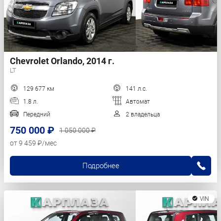
Chevrolet Orlando, 2014 г.
LT
129 677 км
141 л.с.
1.8 л.
Автомат
Передний
2 владельца
750 000 ₽
1 050 000 ₽
от 9 459 ₽/мес
Подробнее
VIN