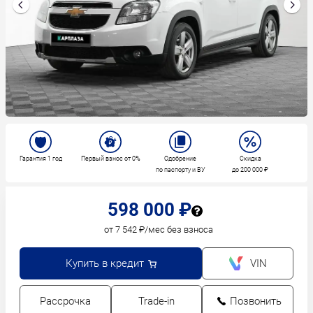
Гарантия 1 год
Первый взнос от 0%
Одобрение
Скидка
по паспорту и ВУ
до 200 000 ₽
598 000 ₽
от 7 542 ₽/мес без взноса
Купить в кредит
VIN
Рассрочка
Trade-in
Позвонить