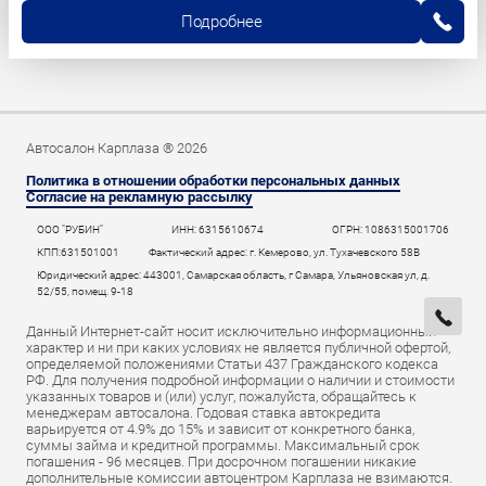
Подробнее
Автосалон Карплаза ® 2026
Политика в отношении обработки персональных данных
Согласие на рекламную рассылку
ООО "РУБИН"
ИНН: 6315610674
ОГРН: 1086315001706
КПП:631501001
Фактический адрес: г. Кемерово, ул. Тухачевского 58В
Юридический адрес: 443001, Самарская область, г Самара, Ульяновская ул, д.
52/55, помещ. 9-18
Данный Интернет-сайт носит исключительно информационный
характер и ни при каких условиях не является публичной офертой,
определяемой положениями Статьи 437 Гражданского кодекса
РФ. Для получения подробной информации о наличии и стоимости
указанных товаров и (или) услуг, пожалуйста, обращайтесь к
менеджерам автосалона. Годовая ставка автокредита
варьируется от 4.9% до 15% и зависит от конкретного банка,
суммы займа и кредитной программы. Максимальный срок
погашения - 96 месяцев. При досрочном погашении никакие
дополнительные комиссии автоцентром Карплаза не взимаются.