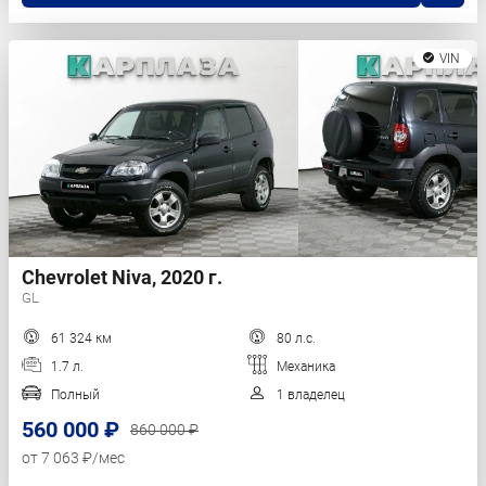
VIN
Chevrolet Niva, 2020 г.
GL
61 324 км
80 л.с.
1.7 л.
Механика
Полный
1 владелец
560 000 ₽
860 000 ₽
от 7 063 ₽/мес