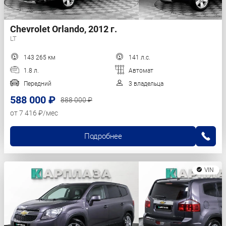
Chevrolet Orlando, 2012 г.
LT
143 265 км
141 л.с.
1.8 л.
Автомат
Передний
3 владельца
588 000 ₽
888 000 ₽
от 7 416 ₽/мес
Подробнее
VIN