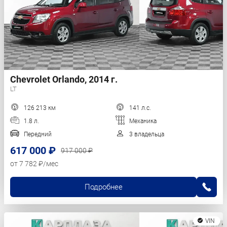
Chevrolet Orlando, 2014 г.
LT
126 213 км
141 л.с.
1.8 л.
Механика
Передний
3 владельца
617 000 ₽
917 000 ₽
от 7 782 ₽/мес
Подробнее
VIN