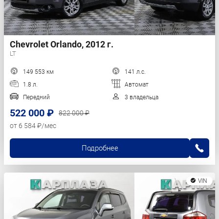
Chevrolet Orlando, 2012 г.
LT
149 553 км
141 л.с.
1.8 л.
Автомат
Передний
3 владельца
522 000 ₽
822 000 ₽
от 6 584 ₽/мес
Подробнее
VIN