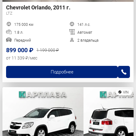
Chevrolet Orlando, 2011 г.
LTZ
175 000 км
141 л.с.
1.8 л.
Автомат
Передний
2 владельца
899 000 ₽
1 199 000 ₽
от 11 339 ₽/мес
Подробнее
VIN