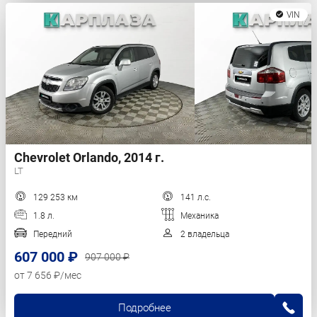
VIN
Chevrolet Orlando, 2014 г.
LT
129 253 км
141 л.с.
1.8 л.
Механика
Передний
2 владельца
607 000 ₽
907 000 ₽
от 7 656 ₽/мес
Подробнее