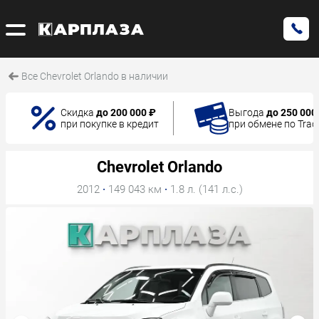
Все Chevrolet Orlando в наличии
Скидка
до 200 000 ₽
Выгода
до 250 000
при покупке в кредит
при обмене по Trad
Chevrolet Orlando
2012
·
149 043 км
·
1.8 л. (141 л.с.)