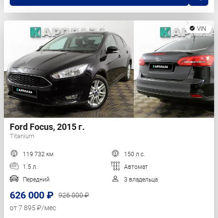
VIN
Ford Focus, 2015 г.
Titanium
119 732 км
150 л.с.
1.5 л.
Автомат
Передний
3 владельца
626 000 ₽
926 000 ₽
от 7 895 ₽/мес