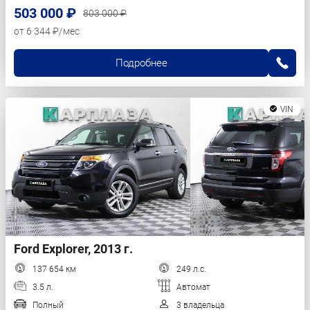
503 000 ₽
803 000 ₽
от 6 344 ₽/мес
Подробнее
VIN
Ford Explorer, 2013 г.
137 654 км
249 л.с.
3.5 л.
Автомат
Полный
3 владельца