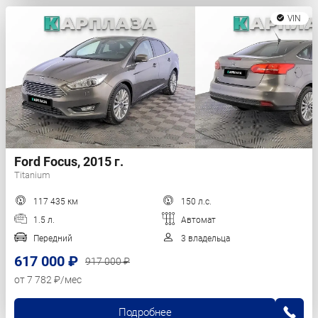
VIN
Ford Focus, 2015 г.
Titanium
117 435 км
150 л.с.
1.5 л.
Автомат
Передний
3 владельца
617 000 ₽
917 000 ₽
от 7 782 ₽/мес
Подробнее