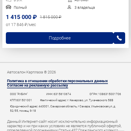
3.5 л.
Автомат
Полный
3 владельца
1 415 000 ₽
1 815 000 ₽
от 17 846 ₽/мес
Подробнее
Автосалон Карплаза ® 2026
Политика в отношении обработки персональных данных
Согласие на рекламную рассылку
ООО "РУБИН"
ИНН: 6315610674
ОГРН: 1086315001706
КПП:631501001
Фактический адрес: г. Кемерово, ул. Тухачевского 58В
Юридический адрес: 443001, Самарская область, г Самара, Ульяновская ул, д.
52/55, помещ. 9-18
Данный Интернет-сайт носит исключительно информационный
характер и ни при каких условиях не является публичной офертой,
определяемой положениями Статьи 437 Гражданского кодекса