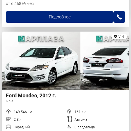
от 6 458 ₽/мес
Подробнее
VIN
Ford Mondeo, 2012 г.
Ghia
149 546 км
161 л.с.
2.3 л.
Автомат
Передний
3 владельца