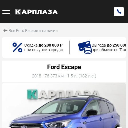
Все Ford Escape в наличии
Скидка
до 200 000 ₽
Выгода
до 250 000
при покупке в кредит
при обмене по Trad
Ford Escape
2018
·
76 373 км
·
1.5 л. (182 л.с.)