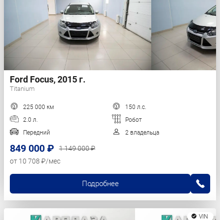
Ford Focus, 2015 г.
Titanium
225 000 км
150 л.с.
2.0 л.
Робот
Передний
2 владельца
849 000 ₽
1 149 000 ₽
от 10 708 ₽/мес
Подробнее
VIN