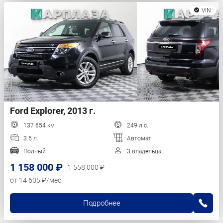
VIN
Ford Explorer, 2013 г.
137 654 км
249 л.с.
3.5 л.
Автомат
Полный
3 владельца
1 158 000 ₽
1 558 000 ₽
от 14 605 ₽/мес
Подробнее