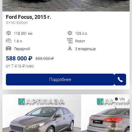
Ford Focus, 2015 г.
SYNC Edition
118 351 км
105 л.с.
1.6 л.
Робот
Передний
3 владельца
588 000 ₽
888 000 ₽
от 7 416 ₽/мес
Подробнее
VIN