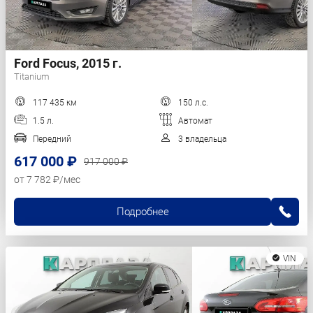
Ford Focus, 2015 г.
Titanium
117 435 км
150 л.с.
1.5 л.
Автомат
Передний
3 владельца
617 000 ₽
917 000 ₽
от 7 782 ₽/мес
Подробнее
VIN