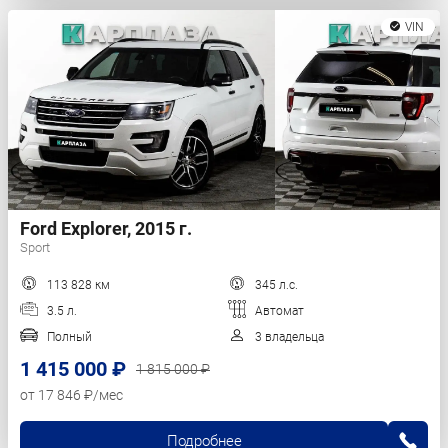
VIN
Ford Explorer, 2015 г.
Sport
113 828 км
345 л.с.
3.5 л.
Автомат
Полный
3 владельца
1 415 000 ₽
1 815 000 ₽
от 17 846 ₽/мес
Подробнее