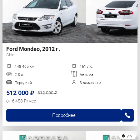
Ford Mondeo, 2012 г.
Ghia
148 465 км
161 л.с.
2.3 л.
Автомат
Передний
3 владельца
512 000 ₽
812 000 ₽
от 6 458 ₽/мес
Подробнее
VIN