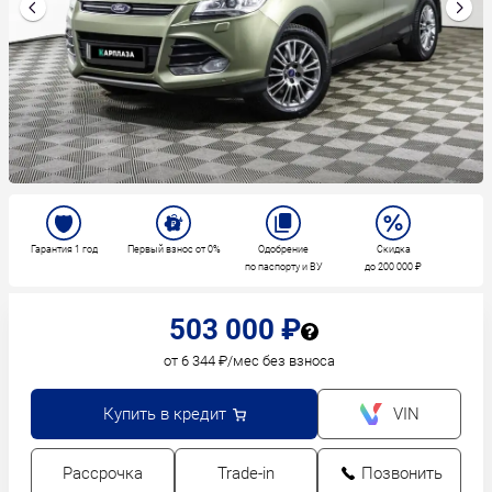
Гарантия 1 год
Первый взнос от 0%
Одобрение
Скидка
по паспорту и ВУ
до 200 000 ₽
503 000 ₽
от 6 344 ₽/мес без взноса
Купить в кредит
VIN
Рассрочка
Trade-in
Позвонить