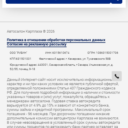
Автосалон Карплаза ® 2026
Политика в отношении обработки персональных данных
Согласие на рекламную рассылку
ООО "РУБИН"
ИНН: 6315610674
ОГРН: 1086315001706
КПП:631501001
Фактический адрес: г. Кемерово, ул. Тухачевского 58В
Юридический адрес: 443001, Самарская область, г Самара, Ульяновская ул, д.
52/55, помещ. 9-18
Данный Интернет-сайт носит исключительно информационный
характер и ни при каких условиях не является публичной офертой,
определяемой положениями Статьи 437 Гражданского кодекса
РФ. Для получения подробной информации о наличии и стоимости
указанных товаров и (или) услуг, пожалуйста, обращайтесь к
менеджерам автосалона. Годовая ставка автокредита
варьируется от 4.9% до 15% и зависит от конкретного банка,
суммы займа и кредитной программы. Максимальный срок
погашения - 96 месяцев. При досрочном погашении никакие
дополнительные комиссии автоцентром Карплаза не взимаются.
В случае невозвращения в условленный срок суммы автокредита
или суммы процентов по автокредиту банк-партнер оставляет за