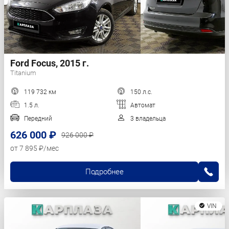
Ford Focus, 2015 г.
Titanium
119 732 км
150 л.с.
1.5 л.
Автомат
Передний
3 владельца
626 000 ₽
926 000 ₽
от 7 895 ₽/мес
Подробнее
VIN