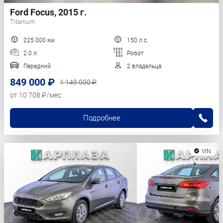
Ford Focus, 2015 г.
Titanium
225 000 км
150 л.с.
2.0 л.
Робот
Передний
2 владельца
849 000 ₽
1 149 000 ₽
от 10 708 ₽/мес
Подробнее
VIN