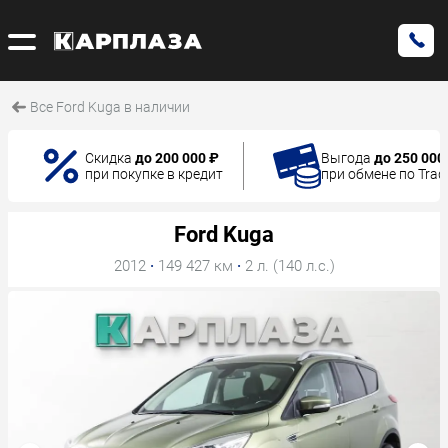
Все Ford Kuga в наличии
Скидка
до 200 000 ₽
Выгода
до 250 000
при покупке в кредит
при обмене по Trad
Ford Kuga
2012
·
149 427 км
·
2 л. (140 л.с.)