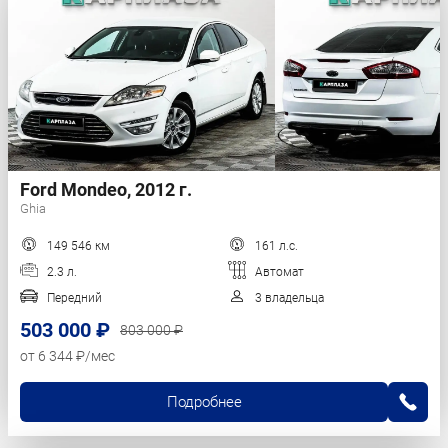
Ford Mondeo, 2012 г.
Ghia
149 546 км
161 л.с.
2.3 л.
Автомат
Передний
3 владельца
503 000 ₽
803 000 ₽
от 6 344 ₽/мес
Подробнее