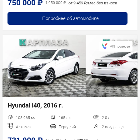
750 000 ₽
от 9 459 ₽/мес без взноса
1 050 000 ₽
Подробнее об автомобиле
VIN проверен
Hyundai i40, 2016 г.
108 965 км
165 л.с.
2.0 л.
Автомат
Передний
2 владельца