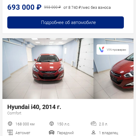
693 000 ₽
от 8 740 ₽/мес без взноса
993 000 ₽
Подробнее об автомобиле
VIN проверен
Hyundai i40, 2014 г.
Comfort
168 000 км
150 л.с.
2.0 л.
Автомат
Передний
1 владелец