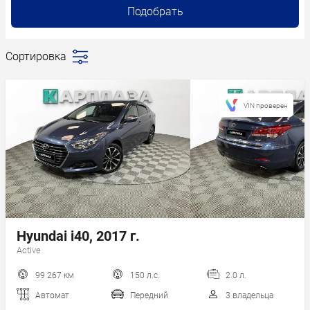
Подобрать
Сортировка
Последние
поступления
Сначала
VIN проверен
дешевле
Сначала
дороже
Пробег
Год новее
Год старше
Hyundai i40, 2017 г.
Active
99 267 км
150 л.с.
2.0 л.
Автомат
Передний
3 владельца