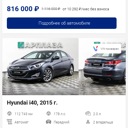
816 000 ₽
от 10 292 ₽/мес без взноса
1 116 000 ₽
Подробнее об автомобиле
VIN проверен
Hyundai i40, 2015 г.
112 743 км
178 л.с.
2.0 л.
Автомат
Передний
2 владельца