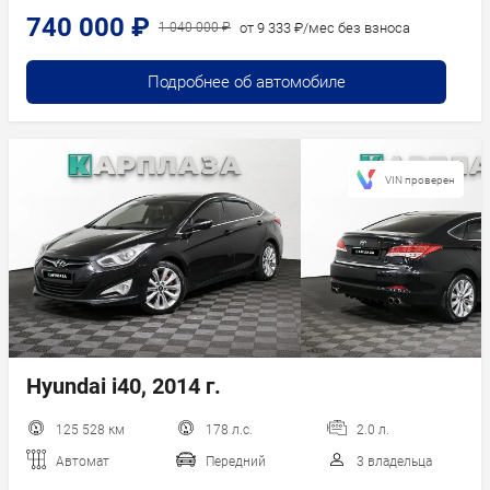
740 000 ₽
от 9 333 ₽/мес без взноса
1 040 000 ₽
Подробнее об автомобиле
VIN проверен
Hyundai i40, 2014 г.
125 528 км
178 л.с.
2.0 л.
Автомат
Передний
3 владельца