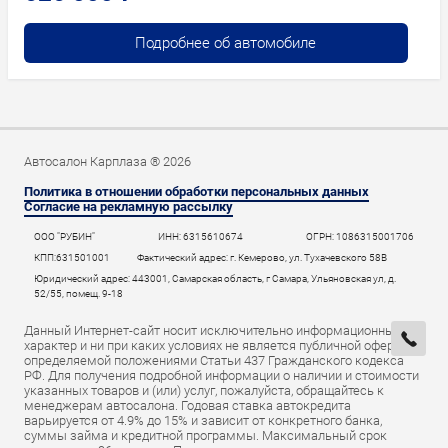
Подробнее об автомобиле
Автосалон Карплаза ® 2026
Политика в отношении обработки персональных данных
Согласие на рекламную рассылку
ООО "РУБИН"
ИНН: 6315610674
ОГРН: 1086315001706
КПП:631501001
Фактический адрес: г. Кемерово, ул. Тухачевского 58В
Юридический адрес: 443001, Самарская область, г Самара, Ульяновская ул, д.
52/55, помещ. 9-18
Данный Интернет-сайт носит исключительно информационный
характер и ни при каких условиях не является публичной офертой,
определяемой положениями Статьи 437 Гражданского кодекса
РФ. Для получения подробной информации о наличии и стоимости
указанных товаров и (или) услуг, пожалуйста, обращайтесь к
менеджерам автосалона. Годовая ставка автокредита
варьируется от 4.9% до 15% и зависит от конкретного банка,
суммы займа и кредитной программы. Максимальный срок