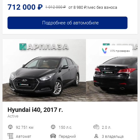
712 000 ₽
от 8 980 ₽/мес без взноса
1 012 000 ₽
Подробнее об автомобиле
VIN проверен
Hyundai i40, 2017 г.
Active
92 751 км
150 л.с.
2.0 л.
Автомат
Передний
3 владельца