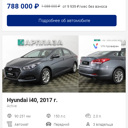
788 000 ₽
от 9 939 ₽/мес без взноса
1 088 000 ₽
Подробнее об автомобиле
VIN проверен
Hyundai i40, 2017 г.
Active
90 251 км
150 л.с.
2.0 л.
Автомат
Передний
3 владельца