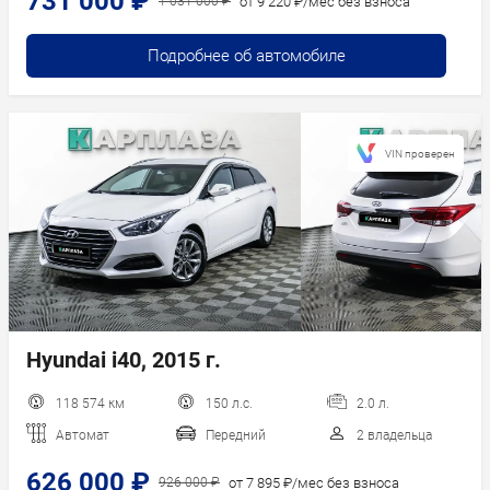
731 000 ₽
от 9 220 ₽/мес без взноса
1 031 000 ₽
Подробнее об автомобиле
VIN проверен
Hyundai i40, 2015 г.
118 574 км
150 л.с.
2.0 л.
Автомат
Передний
2 владельца
626 000 ₽
от 7 895 ₽/мес без взноса
926 000 ₽