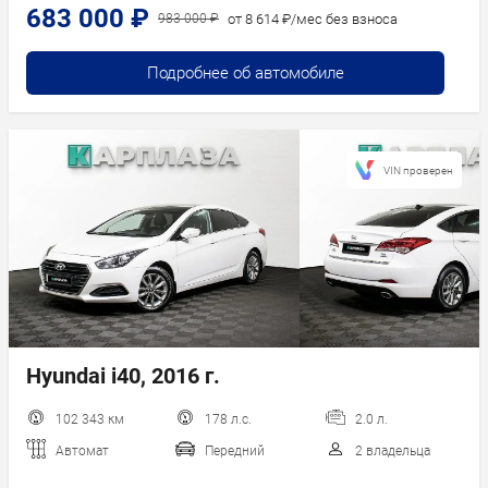
683 000 ₽
от 8 614 ₽/мес без взноса
983 000 ₽
Подробнее об автомобиле
VIN проверен
Hyundai i40, 2016 г.
102 343 км
178 л.с.
2.0 л.
Автомат
Передний
2 владельца