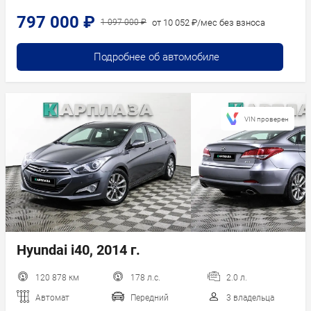
797 000 ₽
от 10 052 ₽/мес без взноса
1 097 000 ₽
Подробнее об автомобиле
VIN проверен
Hyundai i40, 2014 г.
120 878 км
178 л.с.
2.0 л.
Автомат
Передний
3 владельца