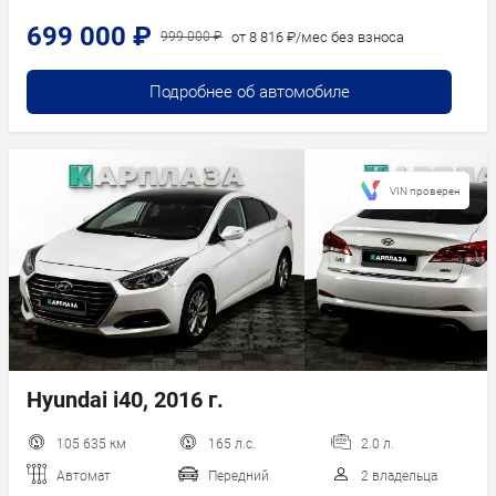
699 000 ₽
от 8 816 ₽/мес без взноса
999 000 ₽
Подробнее об автомобиле
VIN проверен
Hyundai i40, 2016 г.
105 635 км
165 л.с.
2.0 л.
Автомат
Передний
2 владельца