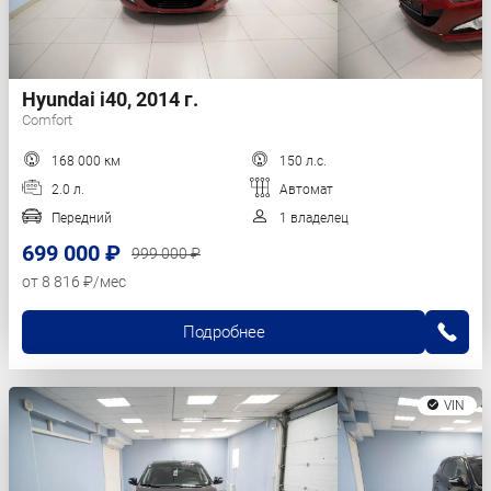
Hyundai i40, 2014 г.
Comfort
168 000 км
150 л.с.
2.0 л.
Автомат
Передний
1 владелец
699 000 ₽
999 000 ₽
от 8 816 ₽/мес
Подробнее
VIN