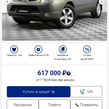
Гарантия 1 год
Первый взнос от 0%
Одобрение
Скидка
по паспорту и ВУ
до 200 000 ₽
617 000 ₽
от 7 782 ₽/мес без взноса
Купить в кредит
VIN
Рассрочка
Trade-in
Позвонить