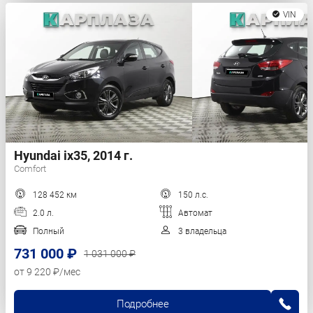
VIN
Hyundai ix35, 2014 г.
Comfort
128 452 км
150 л.с.
2.0 л.
Автомат
Полный
3 владельца
731 000 ₽
1 031 000 ₽
от 9 220 ₽/мес
Подробнее