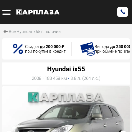
Все Hyundai ix55 в наличии
Скидка
до 200 000 ₽
Выгода
до 250 000
при покупке в кредит
при обмене по Trad
Hyundai ix55
2008
·
183 458 км
·
3.8 л. (264 л.с.)