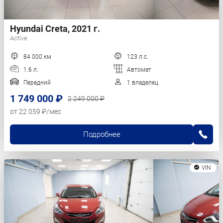
Hyundai Creta, 2021 г.
Active
84 000 км
123 л.с.
1.6 л.
Автомат
Передний
1 владелец
1 749 000 ₽
2 249 000 ₽
от 22 059 ₽/мес
Подробнее
VIN