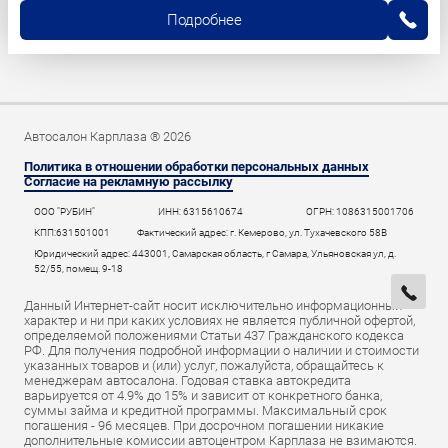
Подробнее
Автосалон Карплаза ® 2026
Политика в отношении обработки персональных данных
Согласие на рекламную рассылку
ООО "РУБИН"
ИНН: 6315610674
ОГРН: 1086315001706
КПП:631501001
Фактический адрес: г. Кемерово, ул. Тухачевского 58В
Юридический адрес: 443001, Самарская область, г Самара, Ульяновская ул, д.
52/55, помещ. 9-18
Данный Интернет-сайт носит исключительно информационный
характер и ни при каких условиях не является публичной офертой,
определяемой положениями Статьи 437 Гражданского кодекса
РФ. Для получения подробной информации о наличии и стоимости
указанных товаров и (или) услуг, пожалуйста, обращайтесь к
менеджерам автосалона. Годовая ставка автокредита
варьируется от 4.9% до 15% и зависит от конкретного банка,
суммы займа и кредитной программы. Максимальный срок
погашения - 96 месяцев. При досрочном погашении никакие
дополнительные комиссии автоцентром Карплаза не взимаются.