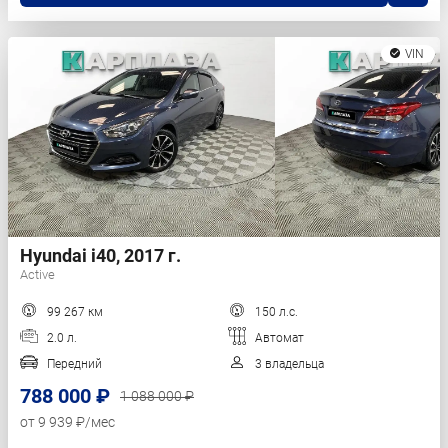
VIN
Hyundai i40, 2017 г.
Active
99 267 км
150 л.с.
2.0 л.
Автомат
Передний
3 владельца
788 000 ₽
1 088 000 ₽
от 9 939 ₽/мес