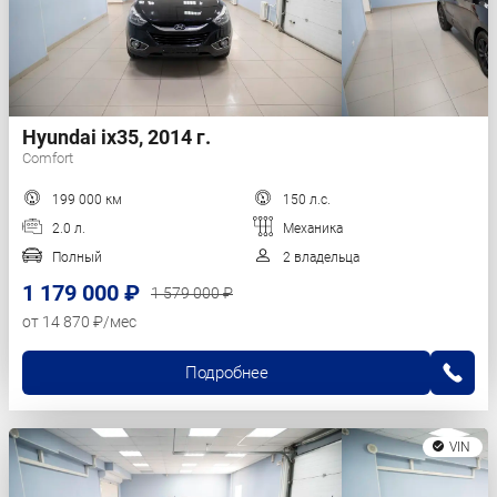
Hyundai ix35, 2014 г.
Comfort
199 000 км
150 л.с.
2.0 л.
Механика
Полный
2 владельца
1 179 000 ₽
1 579 000 ₽
от 14 870 ₽/мес
Подробнее
VIN