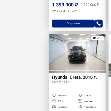
1 399 000 ₽
1 799 000 ₽
от 17 645 ₽/мес
Подробнее
VIN
Hyundai Creta, 2018 г.
Comfort Plus
160 000 км
123 л.с.
1.6 л.
Автомат
Передний
1 владелец