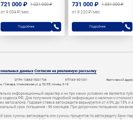
721 000 ₽
731 000 ₽
1 021 000 ₽
1 031 000 ₽
от 9 094 ₽/мес
от 9 220 ₽/мес
Подробнее
Подробнее
рсональных данных
Согласие на рекламную рассылку
ОГРН: 1086315001706
КПП:631501001
Фактический адрес:
 г Самара, Ульяновская ул, д. 52/55, помещ. 9-18
ельно информационный характер и ни при каких условиях не является пуб
 кодекса РФ. Для получения подробной информации о наличии и стоимости 
 автосалона. Годовая ставка автокредита варьируется от 4.9% до 15% и 
мальный срок погашения - 96 месяцев. При досрочном погашении никаки
й срок суммы автокредита или суммы процентов по автокредиту банк-пар
а в среднем размере 0,1% от первоначальной суммы автокредита. При н
ут быть переданы в специальный реестр должников и коллекторское аген