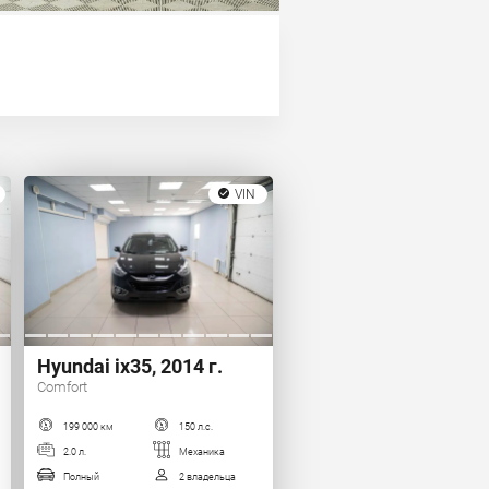
VIN
Hyundai ix35, 2014 г.
Comfort
199 000 км
150 л.с.
2.0 л.
Механика
Полный
2 владельца