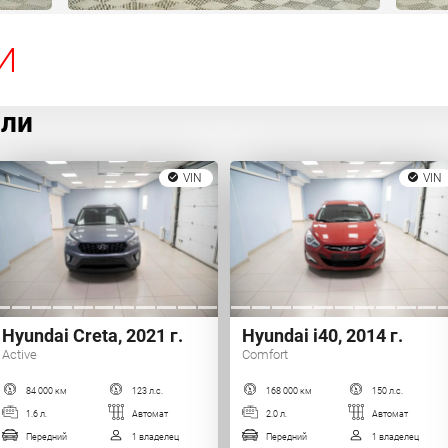
И
или
VIN
VIN
Hyundai Creta, 2021 г.
Hyundai i40, 2014 г.
Active
Comfort
84 000 км
123 л.с.
168 000 км
150 л.с.
1.6 л.
Автомат
2.0 л.
Автомат
Передний
1 владелец
Передний
1 владелец