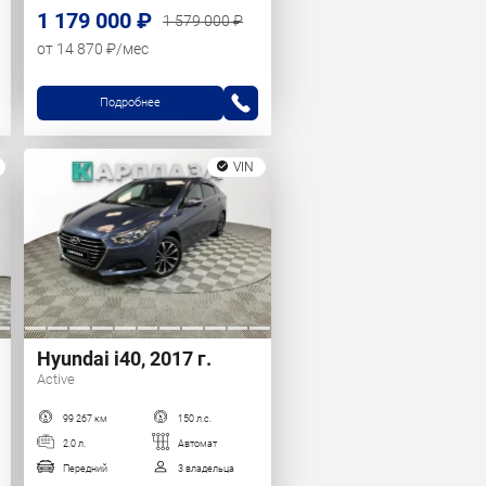
1 179 000 ₽
1 579 000 ₽
от 14 870 ₽/мес
Подробнее
VIN
Hyundai i40, 2017 г.
Active
99 267 км
150 л.с.
2.0 л.
Автомат
Передний
3 владельца