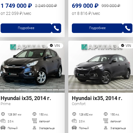
1 749 000 ₽
699 000 ₽
2 249 000 ₽
999 000 ₽
от 22 059 ₽/мес
от 8 816 ₽/мес
Подробнее
Подробнее
VIN
VIN
Hyundai ix35, 2014 г.
Hyundai ix35, 2014 г.
Prime
Comfort
128 361 км
150 л.с.
128 452 км
150 л.с.
2.0 л.
Автомат
2.0 л.
Автомат
Полный
3 владельца
Полный
3 владельца