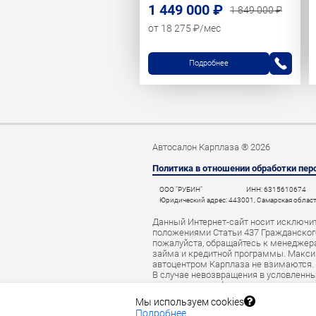
1 449 000 ₽
1 849 000 ₽
от 18 275 ₽/мес
Подробнее
Автосалон Карплаза ® 2026
Политика в отношении обработки пе
ООО "РУБИН"
ИНН: 6315610674
Юридический адрес: 443001, Самарская область,
Данный Интернет-сайт носит исключит
положениями Статьи 437 Гражданского
пожалуйста, обращайтесь к менеджерам
займа и кредитной программы. Макси
автоцентром Карплаза не взимаются.
В случае невозвращения в условленны
начислить штраф за просрочку платеж
автокредита данные о нарушителе мог
Мы используем cookies
Подробнее