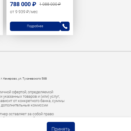
788 000 ₽
1 088 000 ₽
от 9 939 ₽/мес
Подробнее
 г. Кемерово, ул. Тухачевского 58В
личной офертой, определяемой
указанных товаров и (или) услуг,
зависит от конкретного банка, суммы
е дополнительные комиссии
тнер оставляет за собой право
есоблюдении условий погашения
тство для взыскания задолженности.
Принять