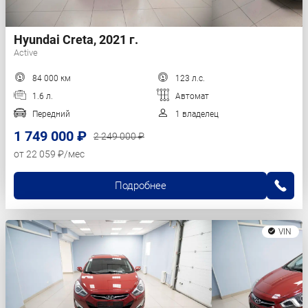
Hyundai Creta, 2021 г.
Active
84 000 км
123 л.с.
1.6 л.
Автомат
Передний
1 владелец
1 749 000 ₽
2 249 000 ₽
от 22 059 ₽/мес
Подробнее
VIN