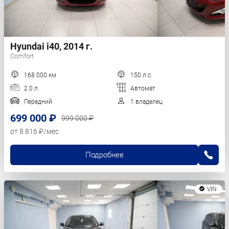
Hyundai i40, 2014 г.
Comfort
168 000 км
150 л.с.
2.0 л.
Автомат
Передний
1 владелец
699 000 ₽
999 000 ₽
от 8 816 ₽/мес
Подробнее
VIN