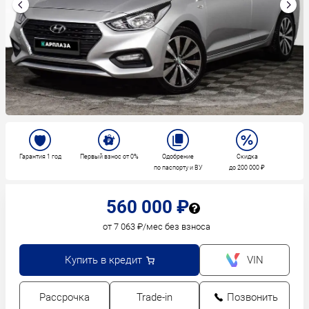
Гарантия 1 год
Первый взнос от 0%
Одобрение
Скидка
по паспорту и ВУ
до 200 000 ₽
560 000 ₽
от 7 063 ₽/мес без взноса
Купить в кредит
VIN
Рассрочка
Trade-in
Позвонить