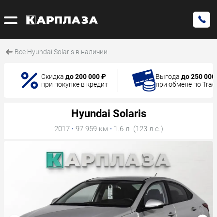
Все Hyundai Solaris в наличии
Скидка
до 200 000 ₽
Выгода
до 250 000
при покупке в кредит
при обмене по Trad
Hyundai Solaris
2017
·
97 959 км
·
1.6 л. (123 л.с.)