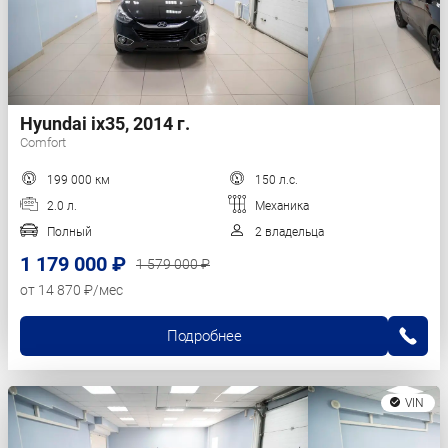
Hyundai ix35, 2014 г.
Comfort
199 000 км
150 л.с.
2.0 л.
Механика
Полный
2 владельца
1 179 000 ₽
1 579 000 ₽
от 14 870 ₽/мес
Подробнее
VIN