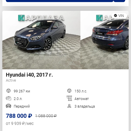
VIN
Hyundai i40, 2017 г.
Active
99 267 км
150 л.с.
2.0 л.
Автомат
Передний
3 владельца
788 000 ₽
1 088 000 ₽
от 9 939 ₽/мес