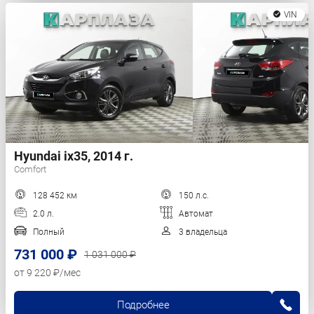
VIN
Hyundai ix35, 2014 г.
Comfort
128 452 км
150 л.с.
2.0 л.
Автомат
Полный
3 владельца
731 000 ₽
1 031 000 ₽
от 9 220 ₽/мес
Подробнее