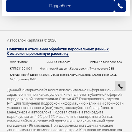
Подробнее
Автосалон Карплаза ® 2026
Политика в отношении обработки персональных данных
Согласие на рекламную рассылку
ООО "РУБИН"
ИНН: 6315610674
ОГРН: 1086315001706
КПП:631501001
Фактический адрес: г. Кемерово, ул. Тухачевского 58В
Юридический адрес: 443001, Самарская область, г Самара, Ульяновская ул, д.
52/55, помещ. 9-18
Данный Интернет-сайт носит исключительно информационный
характер и ни при каких условиях не является публичной офертой,
определяемой положениями Статьи 437 Гражданского кодекса
РФ. Для получения подробной информации о наличии и стоимости
указанных товаров и (или) услуг, пожалуйста, обращайтесь к
менеджерам автосалона. Годовая ставка автокредита
варьируется от 4.9% до 15% и зависит от конкретного банка,
суммы займа и кредитной программы. Максимальный срок
погашения - 96 месяцев. При досрочном погашении никакие
дополнительные комиссии автоцентром Карплаза не взимаются.