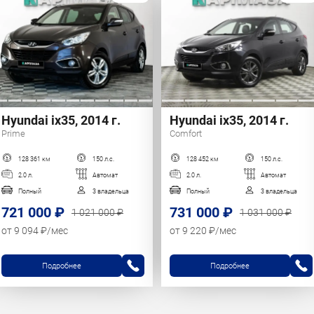
Hyundai ix35, 2014 г.
Hyundai ix35, 2014 г.
Prime
Comfort
128 361 км
150 л.с.
128 452 км
150 л.с.
2.0 л.
Автомат
2.0 л.
Автомат
Полный
3 владельца
Полный
3 владельца
721 000 ₽
731 000 ₽
1 021 000 ₽
1 031 000 ₽
от 9 094 ₽/мес
от 9 220 ₽/мес
Подробнее
Подробнее