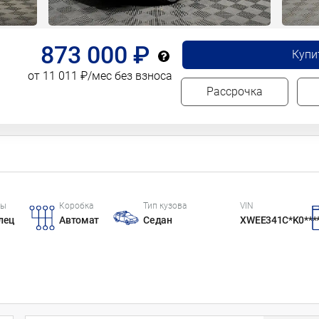
873 000 ₽
Купи
от 11 011 ₽/мес без взноса
Рассрочка
цы
Коробка
Тип кузова
VIN
лец
Автомат
Седан
XWEE341C*K0***