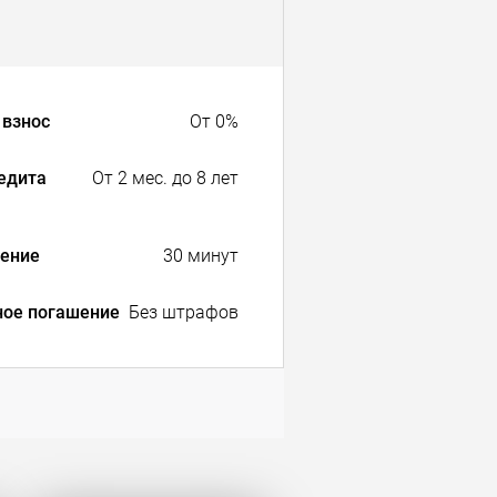
взнос
От 0%
едита
От 2 мес. до 8 лет
ение
30 минут
ное погашение
Без штрафов