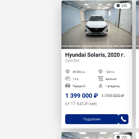
VIN
Hyundai Solaris, 2020 г.
Comfort
35 000 км
123 л.с.
1.6 л.
Автомат
Передний
1 владелец
1 399 000 ₽
1 799 000 ₽
от 17 645 ₽/мес
Подробнее
VIN