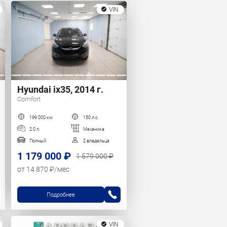
VIN
Hyundai ix35, 2014 г.
Comfort
199 000 км
150 л.с.
2.0 л.
Механика
Полный
2 владельца
1 179 000 ₽
1 579 000 ₽
от 14 870 ₽/мес
Подробнее
VIN