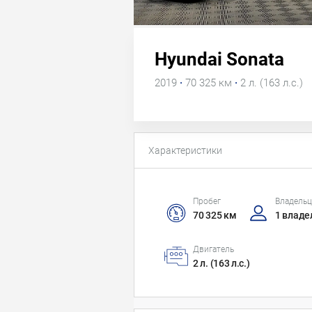
Hyundai Sonata
2019
·
70 325 км
·
2 л. (163 л.с.)
Характеристики
Пробег
Владель
70 325 км
1 владе
Двигатель
2 л. (163 л.с.)