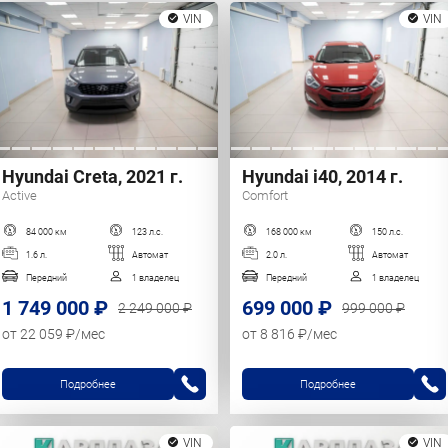
VIN
VIN
Hyundai Creta, 2021 г.
Hyundai i40, 2014 г.
Active
Comfort
84 000 км
123 л.с.
168 000 км
150 л.с.
1.6 л.
Автомат
2.0 л.
Автомат
Передний
1 владелец
Передний
1 владелец
1 749 000 ₽
699 000 ₽
2 249 000 ₽
999 000 ₽
от 22 059 ₽/мес
от 8 816 ₽/мес
Подробнее
Подробнее
VIN
VIN