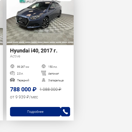
Hyundai i40, 2017 г.
Active
99 267 км
150 л.с.
2.0 л.
Автомат
Передний
3 владельца
788 000 ₽
1 088 000 ₽
от 9 939 ₽/мес
Подробнее