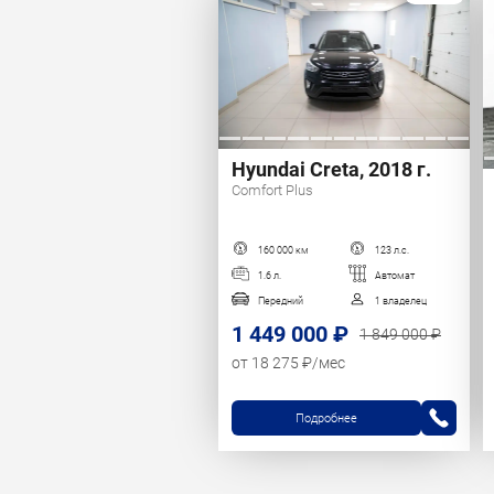
Hyundai Creta, 2018 г.
Comfort Plus
160 000 км
123 л.с.
1.6 л.
Автомат
Передний
1 владелец
1 449 000 ₽
1 849 000 ₽
от 18 275 ₽/мес
Подробнее