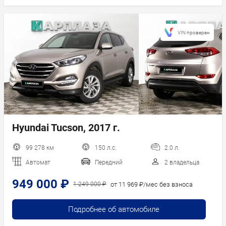
VIN проверен
Hyundai Tucson, 2017 г.
99 278 км
150 л.с.
2.0 л.
Автомат
Передний
2 владельца
949 000 ₽
от 11 969 ₽/мес без взноса
1 249 000 ₽
Подробнее об автомобиле