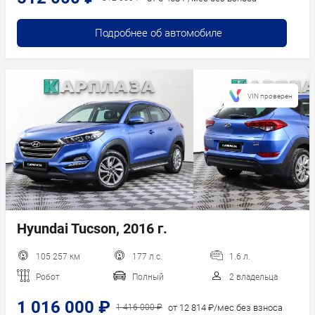
Подробнее об автомобиле
VIN проверен
Hyundai Tucson, 2016 г.
105 257 км
177 л.с.
1.6 л.
Робот
Полный
2 владельца
1 016 000 ₽
от 12 814 ₽/мес без взноса
1 416 000 ₽