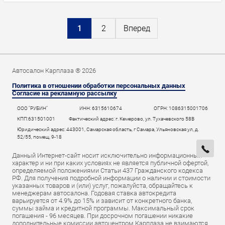
1
2
Вперед
Автосалон Карплаза ® 2026
Политика в отношении обработки персональных данных
Согласие на рекламную рассылку
ООО "РУБИН"
ИНН: 6315610674
ОГРН: 1086315001706
КПП:631501001
Фактический адрес: г. Кемерово, ул. Тухачевского 58В
Юридический адрес: 443001, Самарская область, г Самара, Ульяновская ул, д.
52/55, помещ. 9-18
Данный Интернет-сайт носит исключительно информационный
характер и ни при каких условиях не является публичной офертой,
определяемой положениями Статьи 437 Гражданского кодекса
РФ. Для получения подробной информации о наличии и стоимости
указанных товаров и (или) услуг, пожалуйста, обращайтесь к
менеджерам автосалона. Годовая ставка автокредита
варьируется от 4.9% до 15% и зависит от конкретного банка,
суммы займа и кредитной программы. Максимальный срок
погашения - 96 месяцев. При досрочном погашении никакие
дополнительные комиссии автоцентром Карплаза не взимаются.