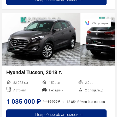
VIN проверен
Hyundai Tucson, 2018 г.
82 278 км
150 л.с.
2.0 л.
Автомат
Передний
2 владельца
1 035 000 ₽
от 13 054 ₽/мес без взноса
1 435 000 ₽
Подробнее об автомобиле