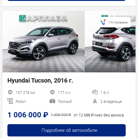
VIN проверен
Hyundai Tucson, 2016 г.
107 278 км
177 л.с.
1.6 л.
Робот
Полный
2 владельца
1 006 000 ₽
от 12 688 ₽/мес без взноса
1 406 000 ₽
Подробнее об автомобиле