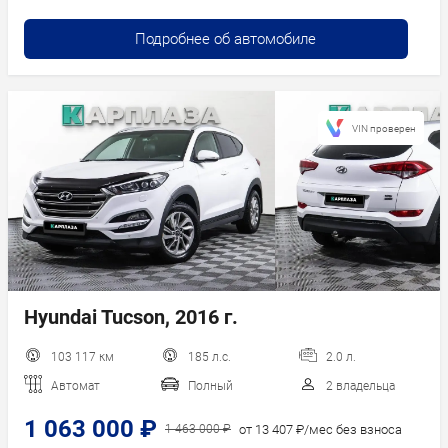
Подробнее об автомобиле
VIN проверен
Hyundai Tucson, 2016 г.
103 117 км
185 л.с.
2.0 л.
Автомат
Полный
2 владельца
1 063 000 ₽
от 13 407 ₽/мес без взноса
1 463 000 ₽