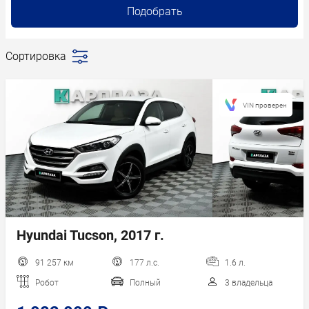
Подобрать
Сортировка
Последние
поступления
Сначала
VIN проверен
дешевле
Сначала
дороже
Пробег
Год новее
Год старше
Hyundai Tucson, 2017 г.
91 257 км
177 л.с.
1.6 л.
Робот
Полный
3 владельца