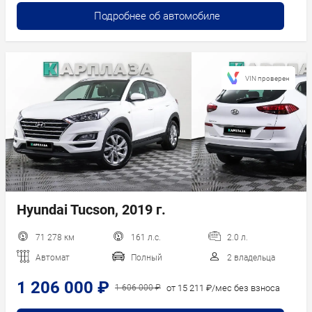
Подробнее об автомобиле
VIN проверен
Hyundai Tucson, 2019 г.
71 278 км
161 л.с.
2.0 л.
Автомат
Полный
2 владельца
1 206 000 ₽
от 15 211 ₽/мес без взноса
1 606 000 ₽