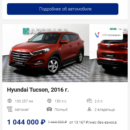
Подробнее об автомобиле
VIN проверен
Hyundai Tucson, 2016 г.
100 257 км
150 л.с.
2.0 л.
Автомат
Полный
2 владельца
1 044 000 ₽
от 13 167 ₽/мес без взноса
1 444 000 ₽