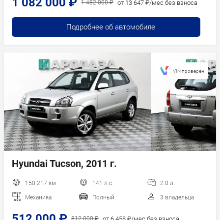
1 082 000 ₽
от 13 647 ₽/мес без взноса
1 482 000 ₽
Подробнее об автомобиле
VIN проверен
Hyundai Tucson, 2011 г.
150 217 км
141 л.с.
2.0 л.
Механика
Полный
3 владельца
512 000 ₽
от 6 458 ₽/мес без взноса
812 000 ₽