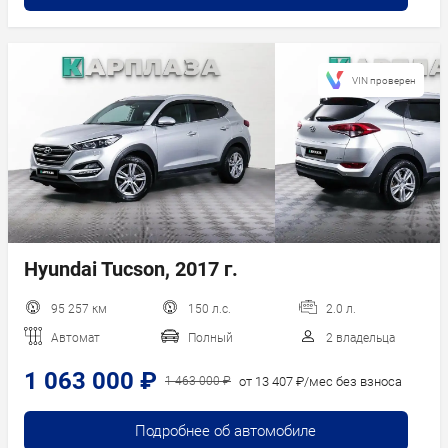
VIN проверен
Hyundai Tucson, 2017 г.
95 257 км
150 л.с.
2.0 л.
Автомат
Полный
2 владельца
1 063 000 ₽
от 13 407 ₽/мес без взноса
1 463 000 ₽
Подробнее об автомобиле