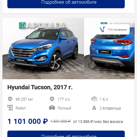
Подробнее об автомобиле
VIN проверен
Hyundai Tucson, 2017 г.
99 257 км
177 л.с.
1.6 л.
Робот
Полный
2 владельца
1 101 000 ₽
от 13 886 ₽/мес без взноса
1 501 000 ₽
Подробнее об автомобиле