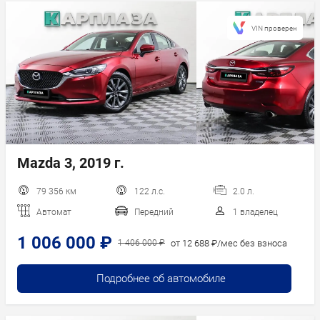
VIN проверен
Mazda 3, 2019 г.
79 356 км
122 л.с.
2.0 л.
Автомат
Передний
1 владелец
1 006 000 ₽
от 12 688 ₽/мес без взноса
1 406 000 ₽
Подробнее об автомобиле