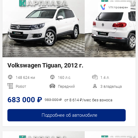
VIN проверен
Volkswagen Tiguan, 2012 г.
148 624 км
160 л.с.
1.4 л.
Робот
Передний
3 владельца
683 000 ₽
от 8 614 ₽/мес без взноса
983 000 ₽
Подробнее об автомобиле