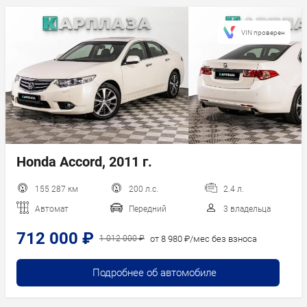
VIN проверен
Honda Accord, 2011 г.
155 287 км
200 л.с.
2.4 л.
Автомат
Передний
3 владельца
712 000 ₽
от 8 980 ₽/мес без взноса
1 012 000 ₽
Подробнее об автомобиле