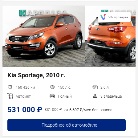
VIN проверен
Kia Sportage, 2010 г.
160 426 км
150 л.с.
2.0 л.
Автомат
Полный
3 владельца
531 000 ₽
от 6 697 ₽/мес без взноса
831 000 ₽
Подробнее об автомобиле