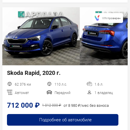
VIN проверен
Skoda Rapid, 2020 г.
62 376 км
110 л.с.
1.6 л.
Автомат
Передний
1 владелец
712 000 ₽
от 8 980 ₽/мес без взноса
1 012 000 ₽
Подробнее об автомобиле