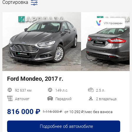
Сортировка
Последние
поступления
Сначала
VIN проверен
дешевле
Сначала
дороже
Пробег
Год новее
Год старше
Ford Mondeo, 2017 г.
92 637 км
149 л.с.
2.5 л.
Автомат
Передний
2 владельца
816 000 ₽
от 10 292 ₽/мес без взноса
1 116 000 ₽
Подробнее об автомобиле