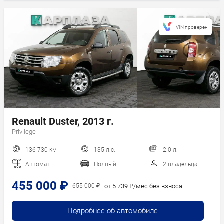
VIN проверен
Renault Duster, 2013 г.
Privilege
136 730 км
135 л.с.
2.0 л.
Автомат
Полный
2 владельца
455 000 ₽
от 5 739 ₽/мес без взноса
655 000 ₽
Подробнее об автомобиле