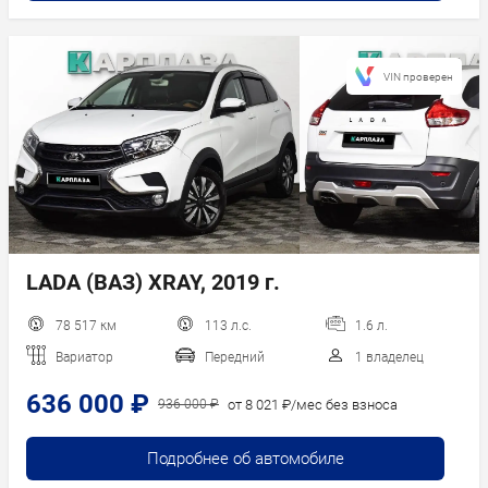
VIN проверен
LADA (ВАЗ) XRAY, 2019 г.
78 517 км
113 л.с.
1.6 л.
Вариатор
Передний
1 владелец
636 000 ₽
от 8 021 ₽/мес без взноса
936 000 ₽
Подробнее об автомобиле