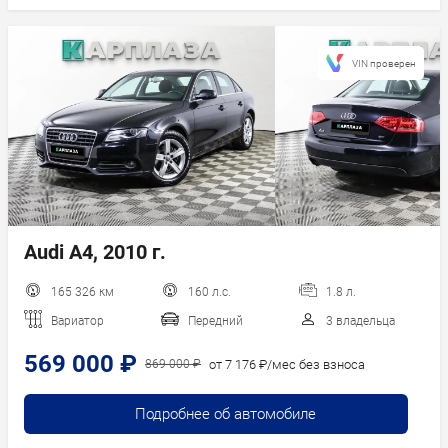
VIN проверен
Audi A4, 2010 г.
165 326 км
160 л.с.
1.8 л.
Вариатор
Передний
3 владельца
569 000 ₽
от 7 176 ₽/мес без взноса
869 000 ₽
Подробнее об автомобиле