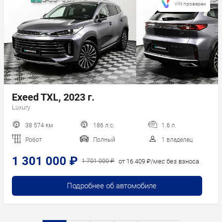
VIN проверен
Exeed TXL, 2023 г.
Luxury
38 574 км
186 л.с.
1.6 л.
Робот
Полный
1 владелец
1 301 000 ₽
от 16 409 ₽/мес без взноса
1 701 000 ₽
Подробнее об автомобиле