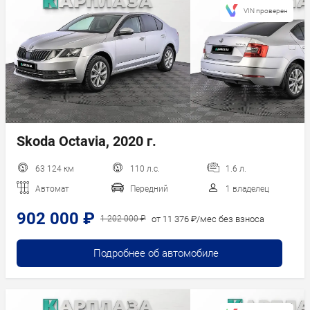
VIN проверен
Skoda Octavia, 2020 г.
63 124 км
110 л.с.
1.6 л.
Автомат
Передний
1 владелец
902 000 ₽
от 11 376 ₽/мес без взноса
1 202 000 ₽
Подробнее об автомобиле