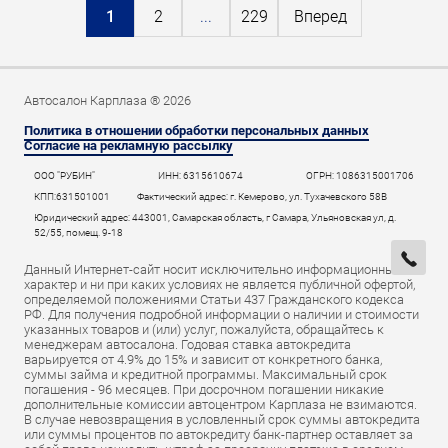
1
2
...
229
Вперед
Автосалон Карплаза ® 2026
Политика в отношении обработки персональных данных
Согласие на рекламную рассылку
ООО "РУБИН"
ИНН: 6315610674
ОГРН: 1086315001706
КПП:631501001
Фактический адрес: г. Кемерово, ул. Тухачевского 58В
Юридический адрес: 443001, Самарская область, г Самара, Ульяновская ул, д.
52/55, помещ. 9-18
Данный Интернет-сайт носит исключительно информационный
характер и ни при каких условиях не является публичной офертой,
определяемой положениями Статьи 437 Гражданского кодекса
РФ. Для получения подробной информации о наличии и стоимости
указанных товаров и (или) услуг, пожалуйста, обращайтесь к
менеджерам автосалона. Годовая ставка автокредита
варьируется от 4.9% до 15% и зависит от конкретного банка,
суммы займа и кредитной программы. Максимальный срок
погашения - 96 месяцев. При досрочном погашении никакие
дополнительные комиссии автоцентром Карплаза не взимаются.
В случае невозвращения в условленный срок суммы автокредита
или суммы процентов по автокредиту банк-партнер оставляет за