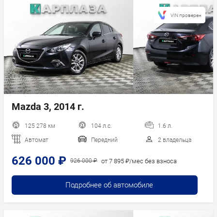
VIN проверен
Mazda 3, 2014 г.
125 278 км
104 л.с.
1.6 л.
Автомат
Передний
2 владельца
626 000 ₽
от 7 895 ₽/мес без взноса
926 000 ₽
Подробнее об автомобиле