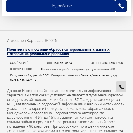
Подробнее
Автосалон Карплаза ® 2026
Политика в отношении обработки персональных данных
Согласие на рекламную рассылку
ООО "РУБИН"
ИНН: 6315610674
ОГРН: 1086315001706
КПП:631501001
Фактический адрес: г. Кемерово, ул. Тухачевского 58В
Юридический адрес: 443001, Самарская область, г Самара, Ульяновская ул, д.
52/55, помещ. 9-18
Данный Интернет-сайт носит исключительно информационный
характер и ни при каких условиях не является публичной офертой,
определяемой положениями Статьи 437 Гражданского кодекса
РФ. Для получения подробной информации о наличии и стоимости
указанных товаров и (или) услуг, пожалуйста, обращайтесь к
менеджерам автосалона. Годовая ставка автокредита
варьируется от 4.9% до 15% и зависит от конкретного банка,
суммы займа и кредитной программы. Максимальный срок
погашения - 96 месяцев. При досрочном погашении никакие
дополнительные комиссии автоцентром Карплаза не взимаются.