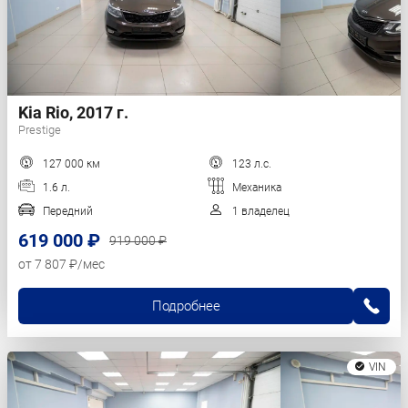
Kia Rio, 2017 г.
Prestige
127 000 км
123 л.с.
1.6 л.
Механика
Передний
1 владелец
619 000 ₽
919 000 ₽
от 7 807 ₽/мес
Подробнее
VIN