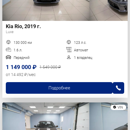
Kia Rio, 2019 г.
Luxe
130 000 км
123 л.с.
1.6 л.
Автомат
Передний
1 владелец
1 149 000 ₽
1 549 000 ₽
от 14 492 ₽/мес
Подробнее
VIN