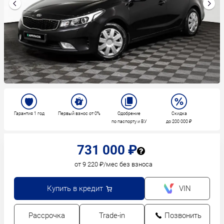
Гарантия 1 год
Первый взнос от 0%
Одобрение
Скидка
по паспорту и ВУ
до 200 000 ₽
731 000 ₽
от 9 220 ₽/мес без взноса
Купить в кредит
VIN
Рассрочка
Trade-in
Позвонить