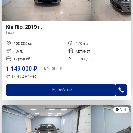
Kia Rio, 2019 г.
Luxe
130 000 км
123 л.с.
1.6 л.
Автомат
Передний
1 владелец
1 149 000 ₽
1 549 000 ₽
от 14 492 ₽/мес
Подробнее
VIN