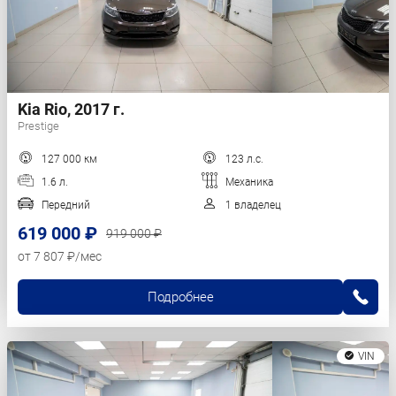
Kia Rio, 2017 г.
Prestige
127 000 км
123 л.с.
1.6 л.
Механика
Передний
1 владелец
619 000 ₽
919 000 ₽
от 7 807 ₽/мес
Подробнее
VIN