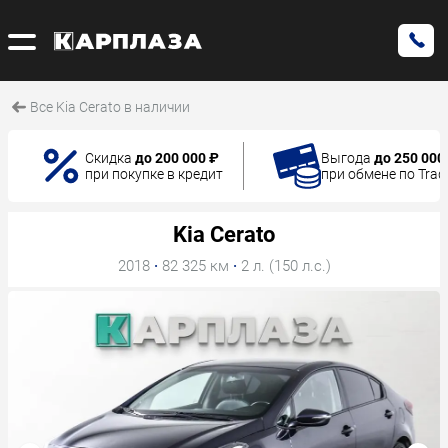
Все Kia Cerato в наличии
Скидка
до 200 000 ₽
Выгода
до 250 000
при покупке в кредит
при обмене по Trad
Kia Cerato
2018
·
82 325 км
·
2 л. (150 л.с.)