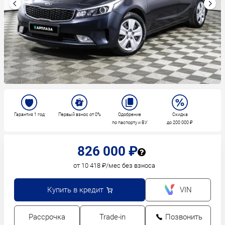
Гарантия 1 год
Первый взнос от 0%
Одобрение
Скидка
по паспорту и ВУ
до 200 000 ₽
826 000 ₽
от 10 418 ₽/мес без взноса
Купить в кредит
VIN
Рассрочка
Trade-in
Позвонить