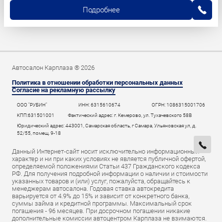
Подробнее
Автосалон Карплаза ® 2026
Политика в отношении обработки персональных данных
Согласие на рекламную рассылку
ООО "РУБИН"
ИНН: 6315610674
ОГРН: 1086315001706
КПП:631501001
Фактический адрес: г. Кемерово, ул. Тухачевского 58В
Юридический адрес: 443001, Самарская область, г Самара, Ульяновская ул, д.
52/55, помещ. 9-18
Данный Интернет-сайт носит исключительно информационный
характер и ни при каких условиях не является публичной офертой,
определяемой положениями Статьи 437 Гражданского кодекса
РФ. Для получения подробной информации о наличии и стоимости
указанных товаров и (или) услуг, пожалуйста, обращайтесь к
менеджерам автосалона. Годовая ставка автокредита
варьируется от 4.9% до 15% и зависит от конкретного банка,
суммы займа и кредитной программы. Максимальный срок
погашения - 96 месяцев. При досрочном погашении никакие
дополнительные комиссии автоцентром Карплаза не взимаются.