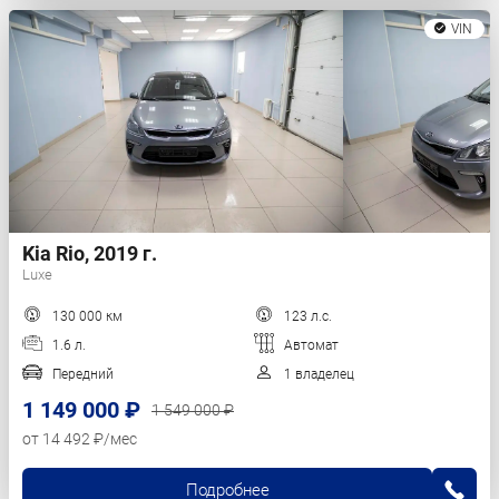
VIN
Kia Rio, 2019 г.
Luxe
130 000 км
123 л.с.
1.6 л.
Автомат
Передний
1 владелец
1 149 000 ₽
1 549 000 ₽
от 14 492 ₽/мес
Подробнее