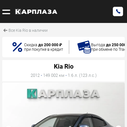
Все Kia Rio в наличии
Скидка
до 200 000 ₽
Выгода
до 250 000
при покупке в кредит
при обмене по Trad
Kia Rio
2012
·
149 002 км
·
1.6 л. (123 л.с.)