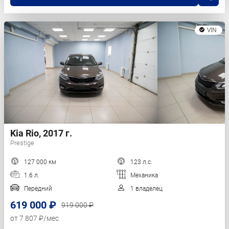
VIN
Kia Rio, 2017 г.
Prestige
127 000 км
123 л.с.
1.6 л.
Механика
Передний
1 владелец
619 000 ₽
919 000 ₽
от 7 807 ₽/мес