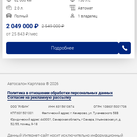
62 000 км
150 л.с.
2.0 л.
Автомат
Полный
1 владелец
2 049 000 ₽
2 549 000 ₽
от 25 843 ₽/мес
Подробнее
Автосалон Карплаза ® 2026
Политика в отношении обработки персональных данных
Согласие на рекламную рассылку
ООО "РУБИН"
ИНН: 6315610674
ОГРН: 1086315001706
КПП:631501001
Фактический адрес: г. Кемерово, ул. Тухачевского 58В
Юридический адрес: 443001, Самарская область, г Самара, Ульяновская ул, д.
52/55, помещ. 9-18
Данный Интернет-сайт носит исключительно информационный