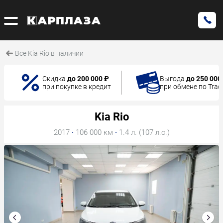
Все Kia Rio в наличии
Скидка
до 200 000 ₽
Выгода
до 250 000
при покупке в кредит
при обмене по Trad
Kia Rio
2017
·
106 000 км
·
1.4 л. (107 л.с.)