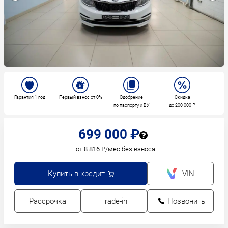
Гарантия 1 год
Первый взнос от 0%
Одобрение
Скидка
по паспорту и ВУ
до 200 000 ₽
699 000 ₽
от 8 816 ₽/мес без взноса
Купить в кредит
VIN
Рассрочка
Trade-in
Позвонить