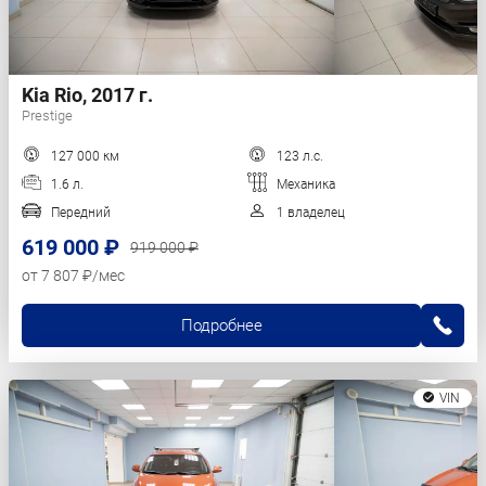
Kia Rio, 2017 г.
Prestige
127 000 км
123 л.с.
1.6 л.
Механика
Передний
1 владелец
619 000 ₽
919 000 ₽
от 7 807 ₽/мес
Подробнее
VIN