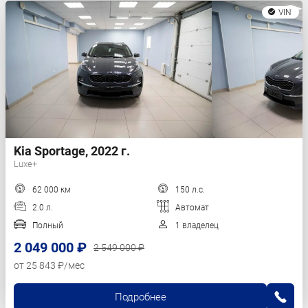
VIN
Kia Sportage, 2022 г.
Luxe+
62 000 км
150 л.с.
2.0 л.
Автомат
Полный
1 владелец
2 049 000 ₽
2 549 000 ₽
от 25 843 ₽/мес
Подробнее