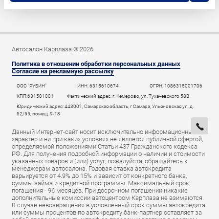
Автосалон Карплаза ® 2026
Политика в отношении обработки персональных данных
Согласие на рекламную рассылку
ООО "РУБИН"
ИНН: 6315610674
ОГРН: 1086315001706
КПП:631501001
Фактический адрес: г. Кемерово, ул. Тухачевского 58В
Юридический адрес: 443001, Самарская область, г Самара, Ульяновская ул, д.
52/55, помещ. 9-18
Данный Интернет-сайт носит исключительно информационный
характер и ни при каких условиях не является публичной офертой,
определяемой положениями Статьи 437 Гражданского кодекса
РФ. Для получения подробной информации о наличии и стоимости
указанных товаров и (или) услуг, пожалуйста, обращайтесь к
менеджерам автосалона. Годовая ставка автокредита
варьируется от 4.9% до 15% и зависит от конкретного банка,
суммы займа и кредитной программы. Максимальный срок
погашения - 96 месяцев. При досрочном погашении никакие
дополнительные комиссии автоцентром Карплаза не взимаются.
В случае невозвращения в условленный срок суммы автокредита
или суммы процентов по автокредиту банк-партнер оставляет за