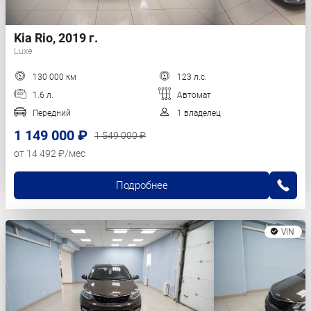
Kia Rio, 2019 г.
Luxe
130 000 км
123 л.с.
1.6 л.
Автомат
Передний
1 владелец
1 149 000 ₽
1 549 000 ₽
от 14 492 ₽/мес
Подробнее
VIN