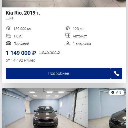
Kia Rio, 2019 г.
Luxe
130 000 км
123 л.с.
1.6 л.
Автомат
Передний
1 владелец
1 149 000 ₽
1 549 000 ₽
от 14 492 ₽/мес
Подробнее
VIN