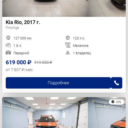
Kia Rio, 2017 г.
Prestige
127 000 км
123 л.с.
1.6 л.
Механика
Передний
1 владелец
619 000 ₽
919 000 ₽
от 7 807 ₽/мес
Подробнее
VIN