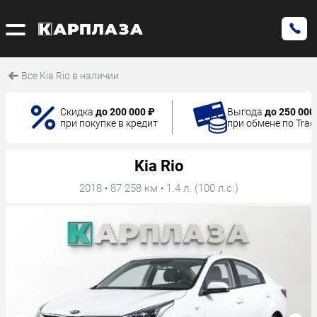
Все Kia Rio в наличии
Скидка
до 200 000 ₽
Выгода
до 250 000
при покупке в кредит
при обмене по Trad
Kia Rio
2018
·
87 258 км
·
1.4 л. (100 л.с.)