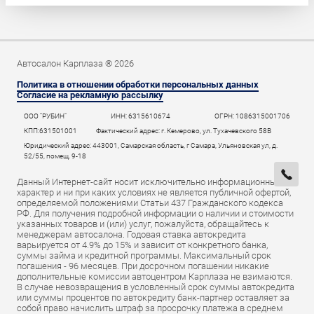
Автосалон Карплаза ® 2026
Политика в отношении обработки персональных данных
Согласие на рекламную рассылку
ООО "РУБИН"
ИНН: 6315610674
ОГРН: 1086315001706
КПП:631501001
Фактический адрес: г. Кемерово, ул. Тухачевского 58В
Юридический адрес: 443001, Самарская область, г Самара, Ульяновская ул, д.
52/55, помещ. 9-18
Данный Интернет-сайт носит исключительно информационный
характер и ни при каких условиях не является публичной офертой,
определяемой положениями Статьи 437 Гражданского кодекса
РФ. Для получения подробной информации о наличии и стоимости
указанных товаров и (или) услуг, пожалуйста, обращайтесь к
менеджерам автосалона. Годовая ставка автокредита
варьируется от 4.9% до 15% и зависит от конкретного банка,
суммы займа и кредитной программы. Максимальный срок
погашения - 96 месяцев. При досрочном погашении никакие
дополнительные комиссии автоцентром Карплаза не взимаются.
В случае невозвращения в условленный срок суммы автокредита
или суммы процентов по автокредиту банк-партнер оставляет за
собой право начислить штраф за просрочку платежа в среднем