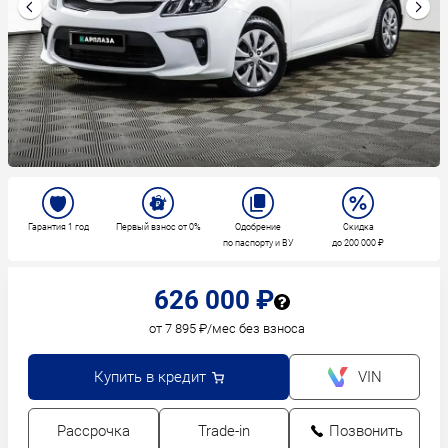
Гарантия 1 год
Первый взнос от 0%
Одобрение
Скидка
по паспорту и ВУ
до 200 000 ₽
626 000 ₽
от 7 895 ₽/мес без взноса
Купить в кредит
VIN
Рассрочка
Trade-in
Позвонить