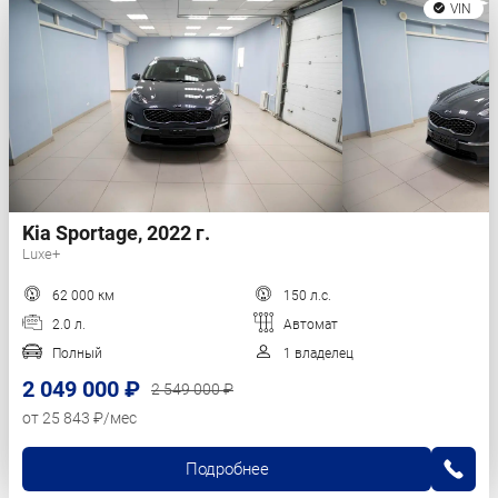
VIN
Kia Sportage, 2022 г.
Luxe+
62 000 км
150 л.с.
2.0 л.
Автомат
Полный
1 владелец
2 049 000 ₽
2 549 000 ₽
от 25 843 ₽/мес
Подробнее