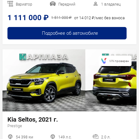
Вариатор
Передний
1 владелец
1 111 000 ₽
от 14 012 ₽/мес без взноса
1 511 000 ₽
Подробнее об автомобиле
VIN проверен
Kia Seltos, 2021 г.
Prestige
54 398 км
149 л.с.
2.0 л.