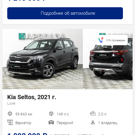
Подробнее об автомобиле
VIN проверен
Kia Seltos, 2021 г.
Luxe
59 843 км
149 л.с.
2.0 л.
Вариатор
Передний
1 владелец