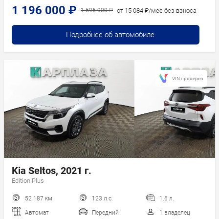
1 196 000 ₽
от 15 084 ₽/мес без взноса
1 596 000 ₽
Подробнее об автомобиле
VIN проверен
Kia Seltos, 2021 г.
Edition Plus
52 187 км
123 л.с.
1.6 л.
Автомат
Передний
1 владелец