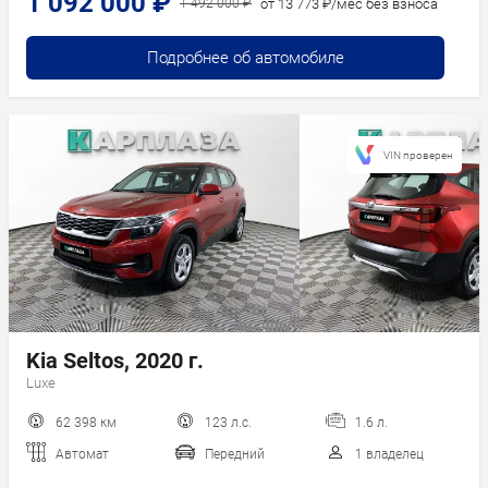
1 092 000 ₽
от 13 773 ₽/мес без взноса
1 492 000 ₽
Подробнее об автомобиле
VIN проверен
Kia Seltos, 2020 г.
Luxe
62 398 км
123 л.с.
1.6 л.
Автомат
Передний
1 владелец