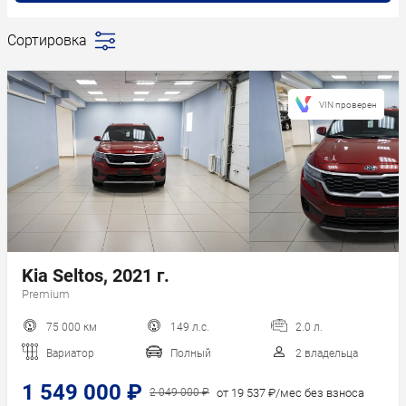
Сортировка
Последние
поступления
Сначала
VIN проверен
дешевле
Сначала
дороже
Пробег
Год новее
Год старше
Kia Seltos, 2021 г.
Premium
75 000 км
149 л.с.
2.0 л.
Вариатор
Полный
2 владельца
1 549 000 ₽
от 19 537 ₽/мес без взноса
2 049 000 ₽