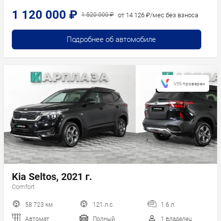
1 120 000 ₽
от 14 126 ₽/мес без взноса
1 520 000 ₽
Подробнее об автомобиле
VIN проверен
Kia Seltos, 2021 г.
Comfort
58 723 км
121 л.с.
1.6 л.
Автомат
Полный
1 владелец