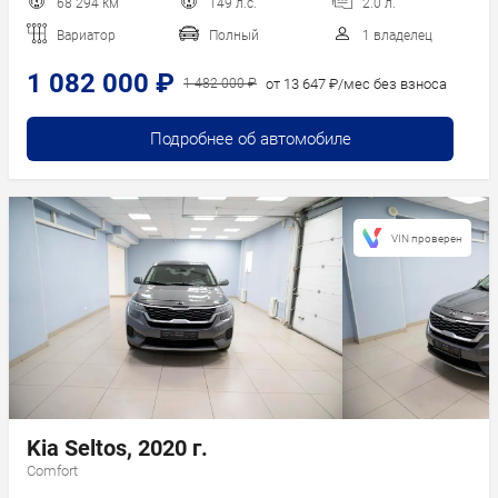
68 294 км
149 л.с.
2.0 л.
Вариатор
Полный
1 владелец
1 082 000 ₽
от 13 647 ₽/мес без взноса
1 482 000 ₽
Подробнее об автомобиле
VIN проверен
Kia Seltos, 2020 г.
Comfort