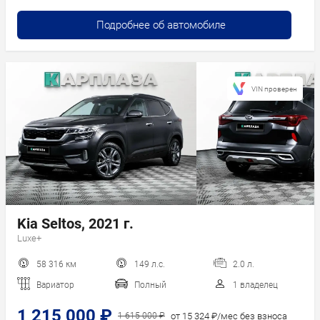
Подробнее об автомобиле
VIN проверен
Kia Seltos, 2021 г.
Luxe+
58 316 км
149 л.с.
2.0 л.
Вариатор
Полный
1 владелец
1 215 000 ₽
от 15 324 ₽/мес без взноса
1 615 000 ₽