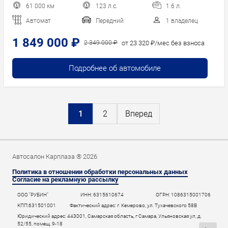
61 000 км
123 л.с.
1.6 л.
Автомат
Передний
1 владелец
1 849 000 ₽
от 23 320 ₽/мес без взноса
2 349 000 ₽
Подробнее об автомобиле
1
2
Вперед
Автосалон Карплаза ® 2026
Политика в отношении обработки персональных данных
Согласие на рекламную рассылку
ООО "РУБИН"
ИНН: 6315610674
ОГРН: 1086315001706
КПП:631501001
Фактический адрес: г. Кемерово, ул. Тухачевского 58В
Юридический адрес: 443001, Самарская область, г Самара, Ульяновская ул, д.
52/55, помещ. 9-18