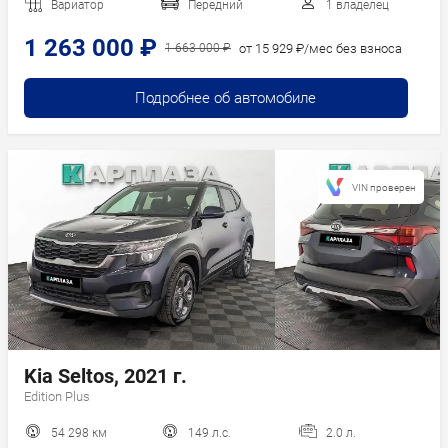
Вариатор
Передний
1 владелец
1 263 000 ₽
от 15 929 ₽/мес без взноса
1 663 000 ₽
Подробнее об автомобиле
VIN проверен
Kia Seltos, 2021 г.
Edition Plus
54 298 км
149 л.с.
2.0 л.