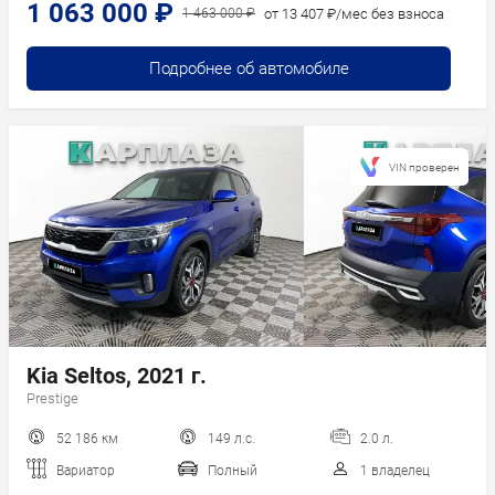
1 063 000 ₽
от 13 407 ₽/мес без взноса
1 463 000 ₽
Подробнее об автомобиле
VIN проверен
Kia Seltos, 2021 г.
Prestige
52 186 км
149 л.с.
2.0 л.
Вариатор
Полный
1 владелец