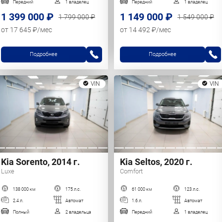
Передний
1 владелец
Передний
1 владелец
1 399 000 ₽
1 149 000 ₽
1 799 000 ₽
1 549 000 ₽
от 17 645 ₽/мес
от 14 492 ₽/мес
Подробнее
Подробнее
VIN
VIN
Kia Sorento, 2014 г.
Kia Seltos, 2020 г.
Luxe
Comfort
138 000 км
175 л.с.
61 000 км
123 л.с.
2.4 л.
Автомат
1.6 л.
Автомат
Полный
2 владельца
Передний
1 владелец