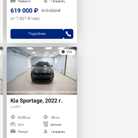
Передний
1 владелец
619 000 ₽
919 000 ₽
от 7 807 ₽/мес
Подробнее
VIN
Kia Sportage, 2022 г.
Luxe+
62 000 км
150 л.с.
2.0 л.
Автомат
Полный
1 владелец