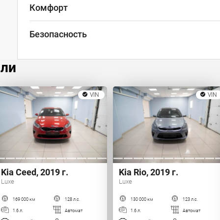
Комфорт
Безопасность
или
VIN
VIN
Kia Ceed, 2019 г.
Kia Rio, 2019 г.
Luxe
Luxe
169 000 км
128 л.с.
130 000 км
123 л.с.
1.6 л.
Автомат
1.6 л.
Автомат