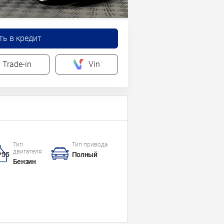
ть в кредит
Trade-in
Vin
Тип
Тип привода
двигателя
*55
Полный
Бензин