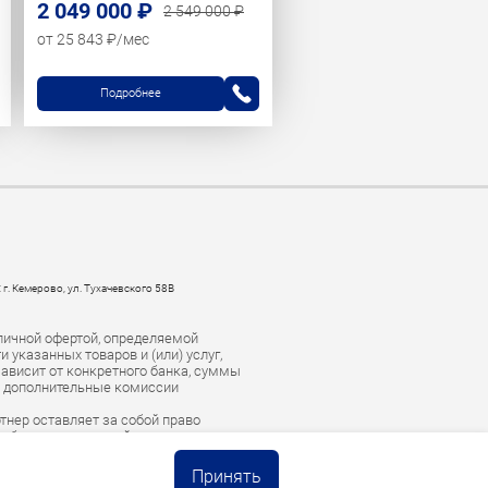
2 049 000 ₽
2 549 000 ₽
от 25 843 ₽/мес
Подробнее
 г. Кемерово, ул. Тухачевского 58В
личной офертой, определяемой
указанных товаров и (или) услуг,
зависит от конкретного банка, суммы
е дополнительные комиссии
тнер оставляет за собой право
есоблюдении условий погашения
тство для взыскания задолженности.
Принять