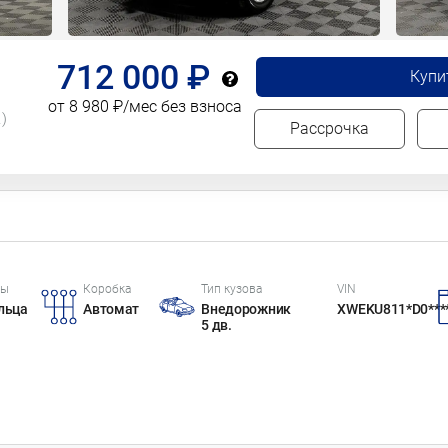
712 000 ₽
Купи
от 8 980 ₽/мес без взноса
.)
Рассрочка
цы
Коробка
Тип кузова
VIN
льца
Автомат
Внедорожник
XWEKU811*D0***
5 дв.