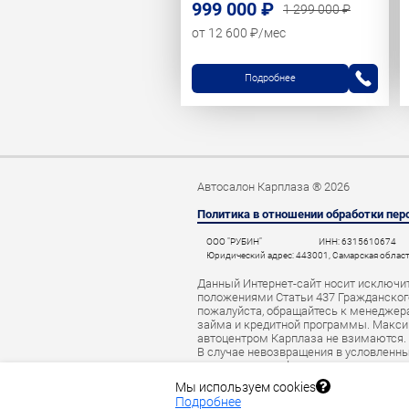
999 000 ₽
1 299 000 ₽
от 12 600 ₽/мес
Подробнее
Автосалон Карплаза ® 2026
Политика в отношении обработки пе
ООО "РУБИН"
ИНН: 6315610674
Юридический адрес: 443001, Самарская область,
Данный Интернет-сайт носит исключит
положениями Статьи 437 Гражданского
пожалуйста, обращайтесь к менеджерам
займа и кредитной программы. Макси
автоцентром Карплаза не взимаются.
В случае невозвращения в условленны
начислить штраф за просрочку платеж
автокредита данные о нарушителе мог
Мы используем cookies
Подробнее
Кредит предоставляется банком АО «Т