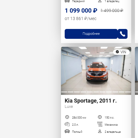
Передний
1 владелец
1 099 000 ₽
1 499 000 ₽
от 13 861 ₽/мес
Подробнее
VIN
Kia Sportage, 2011 г.
Luxe
284 000 км
150 л.с.
2.0 л.
Механика
Полный
2 владельца