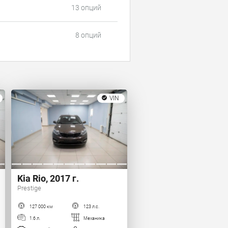
13 опций
8 опций
VIN
Kia Rio, 2017 г.
Prestige
127 000 км
123 л.с.
1.6 л.
Механика