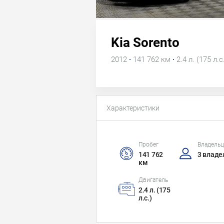
Kia Sorento
2012
·
141 762 км
·
2.4 л. (175 л.с
Характеристики
Пробег
Владель
141 762
3 владе
км
Двигатель
2.4 л. (175
л.с.)