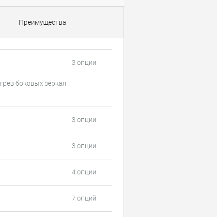
Преимущества
3 опции
грев боковых зеркал
3 опции
3 опции
4 опции
7 опций