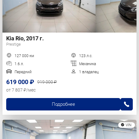
Kia Rio, 2017 г.
Prestige
127 000 км
123 л.с.
1.6 л.
Механика
Передний
1 владелец
619 000 ₽
919 000 ₽
от 7 807 ₽/мес
Подробнее
VIN