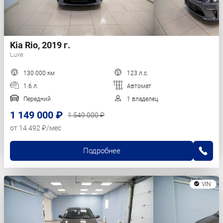
Kia Rio, 2019 г.
Luxe
130 000 км
123 л.с.
1.6 л.
Автомат
Передний
1 владелец
1 149 000 ₽
1 549 000 ₽
от 14 492 ₽/мес
Подробнее
VIN