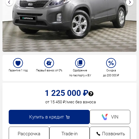
Гарантия 1 год
Первый взнос от 0%
Одобрение
Скидка
по паспорту и ВУ
до 200 000 ₽
1 225 000 ₽
от 15 450 ₽/мес без взноса
Купить в кредит
VIN
Рассрочка
Trade-in
Позвонить