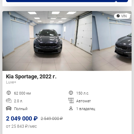
VIN
Kia Sportage, 2022 г.
Luxe+
62 000 км
150 л.с.
2.0 л.
Автомат
Полный
1 владелец
2 049 000 ₽
2 549 000 ₽
от 25 843 ₽/мес