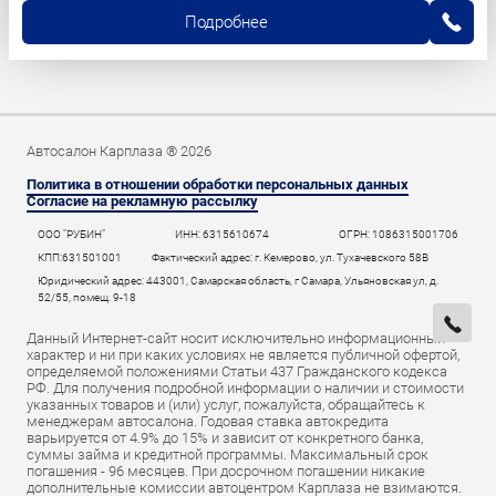
Подробнее
Автосалон Карплаза ® 2026
Политика в отношении обработки персональных данных
Согласие на рекламную рассылку
ООО "РУБИН"
ИНН: 6315610674
ОГРН: 1086315001706
КПП:631501001
Фактический адрес: г. Кемерово, ул. Тухачевского 58В
Юридический адрес: 443001, Самарская область, г Самара, Ульяновская ул, д.
52/55, помещ. 9-18
Данный Интернет-сайт носит исключительно информационный
характер и ни при каких условиях не является публичной офертой,
определяемой положениями Статьи 437 Гражданского кодекса
РФ. Для получения подробной информации о наличии и стоимости
указанных товаров и (или) услуг, пожалуйста, обращайтесь к
менеджерам автосалона. Годовая ставка автокредита
варьируется от 4.9% до 15% и зависит от конкретного банка,
суммы займа и кредитной программы. Максимальный срок
погашения - 96 месяцев. При досрочном погашении никакие
дополнительные комиссии автоцентром Карплаза не взимаются.