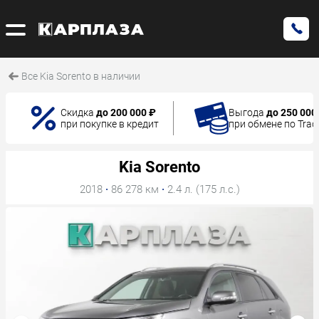
Все Kia Sorento в наличии
Скидка
до 200 000 ₽
Выгода
до 250 000
при покупке в кредит
при обмене по Trad
Kia Sorento
2018
·
86 278 км
·
2.4 л. (175 л.с.)