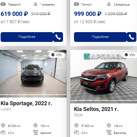
Передний
1 владелец
Полный
2 владельца
619 000 ₽
999 000 ₽
919 000 ₽
1 299 000 ₽
от 7 807 ₽/мес
от 12 600 ₽/мес
Подробнее
Подробнее
VIN
VIN
Kia Sportage, 2022 г.
Kia Seltos, 2021 г.
Luxe+
Style
62 000 км
150 л.с.
57 822 км
149 л.с.
2.0 л.
Автомат
2.0 л.
Вариатор