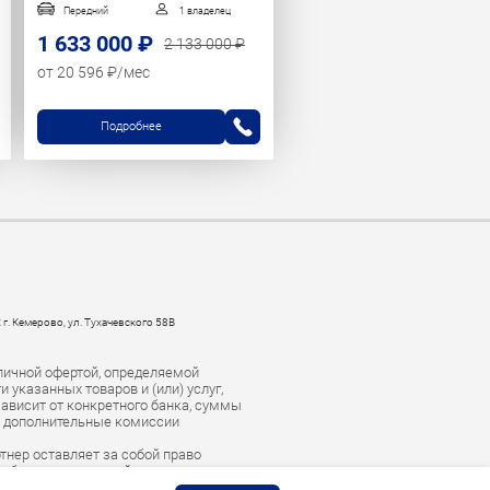
Передний
1 владелец
1 633 000 ₽
2 133 000 ₽
от 20 596 ₽/мес
Подробнее
 г. Кемерово, ул. Тухачевского 58В
личной офертой, определяемой
указанных товаров и (или) услуг,
зависит от конкретного банка, суммы
е дополнительные комиссии
тнер оставляет за собой право
есоблюдении условий погашения
тство для взыскания задолженности.