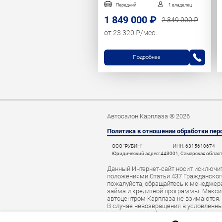
Передний
1 владелец
1 849 000 ₽
2 349 000 ₽
от 23 320 ₽/мес
Подробнее
Автосалон Карплаза ® 2026
Политика в отношении обработки пе
ООО "РУБИН"
ИНН: 6315610674
Юридический адрес: 443001, Самарская область,
Данный Интернет-сайт носит исключит
положениями Статьи 437 Гражданского
пожалуйста, обращайтесь к менеджерам
займа и кредитной программы. Макси
автоцентром Карплаза не взимаются.
В случае невозвращения в условленны
начислить штраф за просрочку платеж
автокредита данные о нарушителе мог