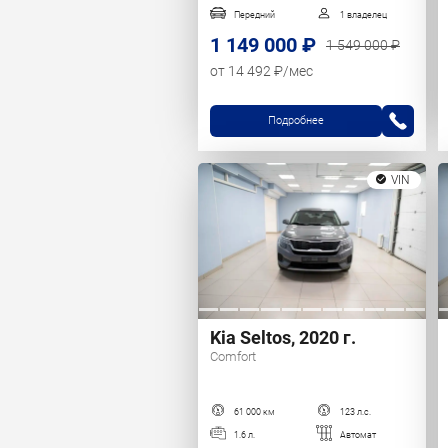
Передний
1 владелец
1 149 000 ₽
1 549 000 ₽
от 14 492 ₽/мес
Подробнее
VIN
Kia Seltos, 2020 г.
Comfort
61 000 км
123 л.с.
1.6 л.
Автомат