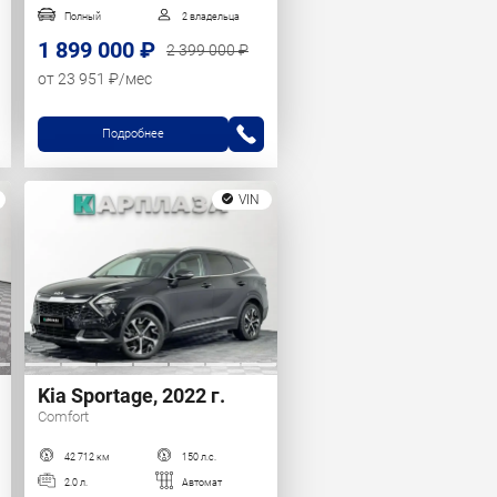
Полный
2 владельца
1 899 000 ₽
2 399 000 ₽
от 23 951 ₽/мес
Подробнее
VIN
Kia Sportage, 2022 г.
Comfort
42 712 км
150 л.с.
2.0 л.
Автомат