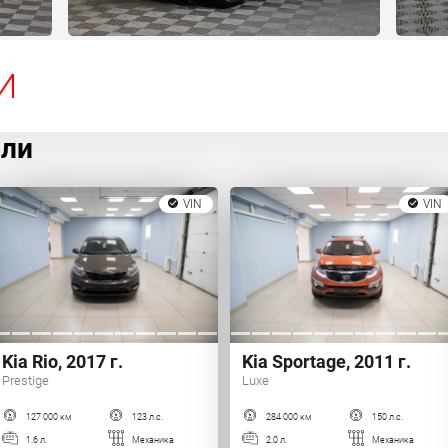
И
или
VIN
VIN
Kia Rio, 2017 г.
Kia Sportage, 2011 г.
Prestige
Luxe
127 000 км
123 л.с.
284 000 км
150 л.с.
1.6 л.
Механика
2.0 л.
Механика