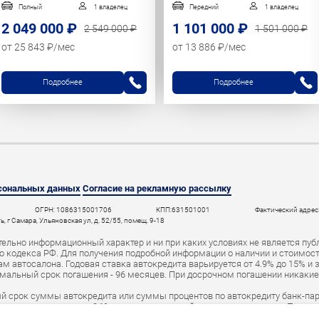
Полный
1 владелец
Передний
1 владелец
2 049 000 ₽
1 101 000 ₽
2 549 000 ₽
1 501 000 ₽
от 25 843 ₽/мес
от 13 886 ₽/мес
Подробнее
Подробнее
рсональных данных
Согласие на рекламную рассылку
ОГРН: 1086315001706
КПП:631501001
Фактический адрес:
 г Самара, Ульяновская ул, д. 52/55, помещ. 9-18
ельно информационный характер и ни при каких условиях не является пуб
 кодекса РФ. Для получения подробной информации о наличии и стоимости 
 автосалона. Годовая ставка автокредита варьируется от 4.9% до 15% и 
мальный срок погашения - 96 месяцев. При досрочном погашении никаки
й срок суммы автокредита или суммы процентов по автокредиту банк-пар
а в среднем размере 0,1% от первоначальной суммы автокредита. При н
ут быть переданы в специальный реестр должников и коллекторское аген