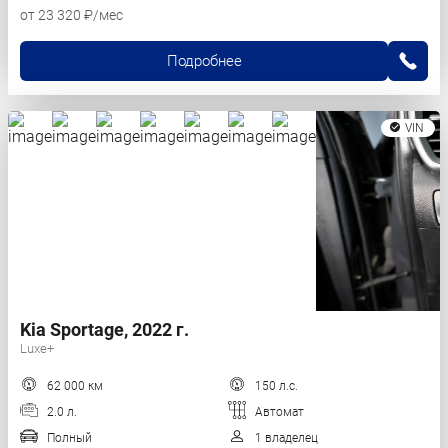
от 23 320 ₽/мес
Подробнее
VIN
Kia Sportage, 2022 г.
Luxe+
62 000 км
150 л.с.
2.0 л.
Автомат
Полный
1 владелец