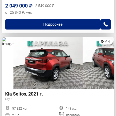
2 049 000 ₽
2 549 000 ₽
от 25 843 ₽/мес
Подробнее
VIN
Kia Seltos, 2021 г.
Style
57 822 км
149 л.с.
2.0 л.
Вариатор