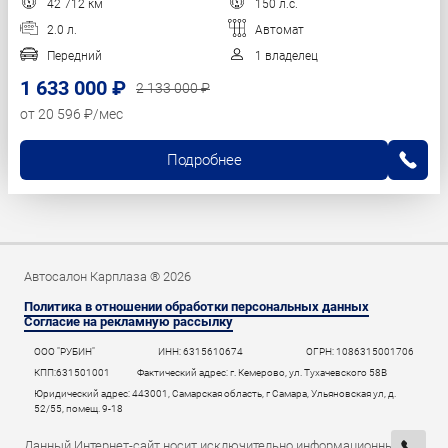
42 712 км
150 л.с.
2.0 л.
Автомат
Передний
1 владелец
1 633 000 ₽
2 133 000 ₽
от 20 596 ₽/мес
Подробнее
Автосалон Карплаза ® 2026
Политика в отношении обработки персональных данных
Согласие на рекламную рассылку
ООО "РУБИН"
ИНН: 6315610674
ОГРН: 1086315001706
КПП:631501001
Фактический адрес: г. Кемерово, ул. Тухачевского 58В
Юридический адрес: 443001, Самарская область, г Самара, Ульяновская ул, д.
52/55, помещ. 9-18
Данный Интернет-сайт носит исключительно информационный