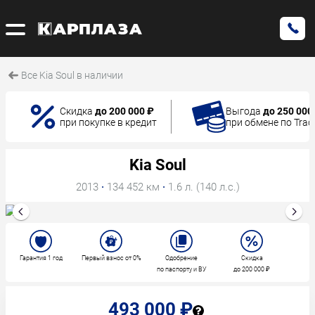
Все Kia Soul в наличии
Скидка
до 200 000 ₽
Выгода
до 250 000
при покупке в кредит
при обмене по Trad
Kia Soul
2013
·
134 452 км
·
1.6 л. (140 л.с.)
Гарантия 1 год
Первый взнос от 0%
Одобрение
Скидка
по паспорту и ВУ
до 200 000 ₽
493 000 ₽