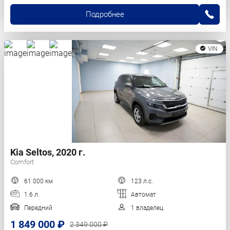
Подробнее
VIN
Kia Seltos, 2020 г.
Comfort
61 000 км
123 л.с.
1.6 л.
Автомат
Передний
1 владелец
1 849 000 ₽
2 349 000 ₽