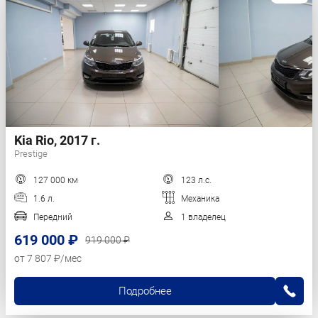
Kia Rio, 2017 г.
Prestige
127 000 км
123 л.с.
1.6 л.
Механика
Передний
1 владелец
619 000 ₽
919 000 ₽
от 7 807 ₽/мес
Подробнее