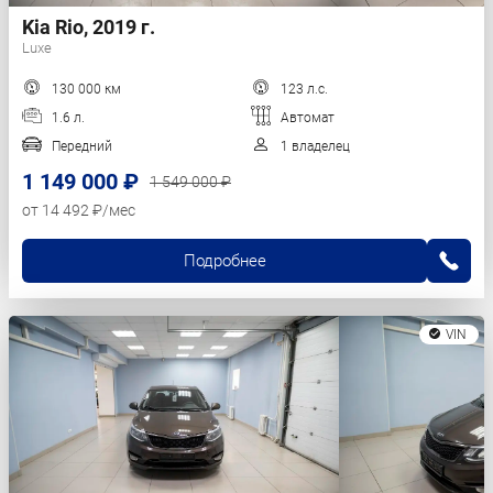
Kia Rio, 2019 г.
Luxe
130 000 км
123 л.с.
1.6 л.
Автомат
Передний
1 владелец
1 149 000 ₽
1 549 000 ₽
от 14 492 ₽/мес
Подробнее
VIN