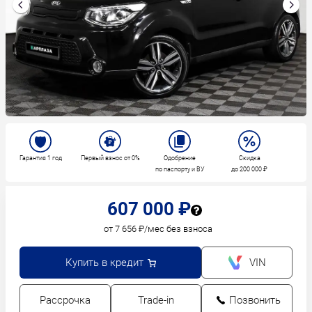
Гарантия 1 год
Первый взнос от 0%
Одобрение
Скидка
по паспорту и ВУ
до 200 000 ₽
607 000 ₽
от 7 656 ₽/мес без взноса
Купить в кредит
VIN
Рассрочка
Trade-in
Позвонить