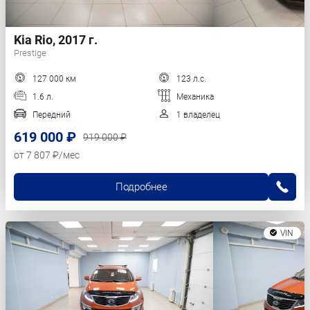
Kia Rio, 2017 г.
Prestige
127 000 км
123 л.с.
1.6 л.
Механика
Передний
1 владелец
619 000 ₽
919 000 ₽
от 7 807 ₽/мес
Подробнее
VIN