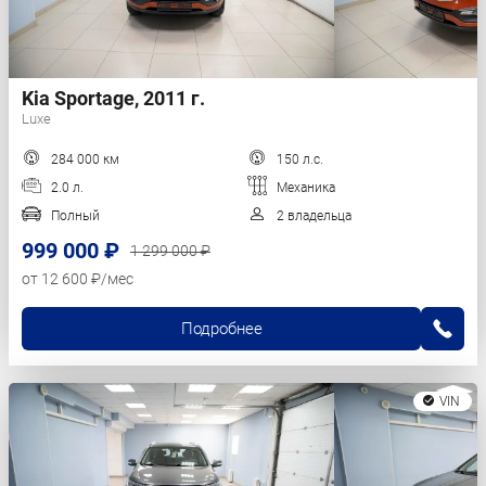
Kia Sportage, 2011 г.
Luxe
284 000 км
150 л.с.
2.0 л.
Механика
Полный
2 владельца
999 000 ₽
1 299 000 ₽
от 12 600 ₽/мес
Подробнее
VIN