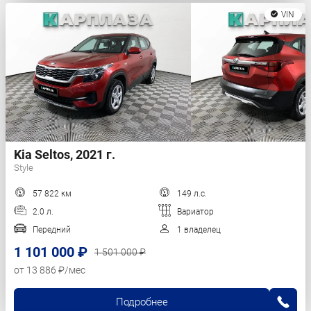
VIN
Kia Seltos, 2021 г.
Style
57 822 км
149 л.с.
2.0 л.
Вариатор
Передний
1 владелец
1 101 000 ₽
1 501 000 ₽
от 13 886 ₽/мес
Подробнее