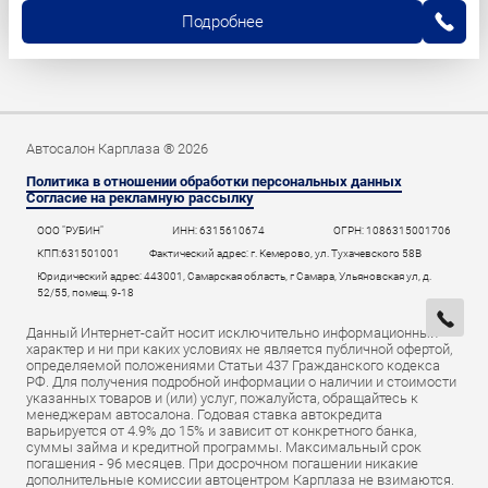
Подробнее
Автосалон Карплаза ® 2026
Политика в отношении обработки персональных данных
Согласие на рекламную рассылку
ООО "РУБИН"
ИНН: 6315610674
ОГРН: 1086315001706
КПП:631501001
Фактический адрес: г. Кемерово, ул. Тухачевского 58В
Юридический адрес: 443001, Самарская область, г Самара, Ульяновская ул, д.
52/55, помещ. 9-18
Данный Интернет-сайт носит исключительно информационный
характер и ни при каких условиях не является публичной офертой,
определяемой положениями Статьи 437 Гражданского кодекса
РФ. Для получения подробной информации о наличии и стоимости
указанных товаров и (или) услуг, пожалуйста, обращайтесь к
менеджерам автосалона. Годовая ставка автокредита
варьируется от 4.9% до 15% и зависит от конкретного банка,
суммы займа и кредитной программы. Максимальный срок
погашения - 96 месяцев. При досрочном погашении никакие
дополнительные комиссии автоцентром Карплаза не взимаются.