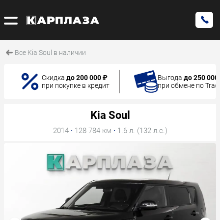
Все Kia Soul в наличии
Скидка
до 200 000 ₽
Выгода
до 250 000
при покупке в кредит
при обмене по Trad
Kia Soul
2014
·
128 784 км
·
1.6 л. (132 л.с.)