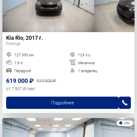
Kia Rio, 2017 г.
Prestige
127 000 км
123 л.с.
1.6 л.
Механика
Передний
1 владелец
619 000 ₽
919 000 ₽
от 7 807 ₽/мес
Подробнее
VIN