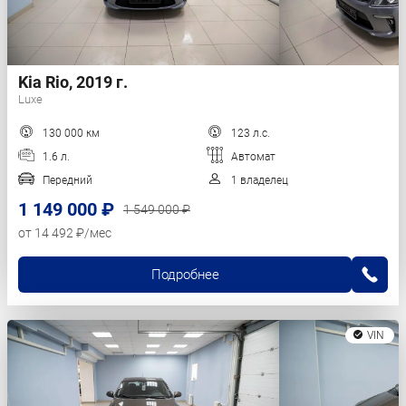
Kia Rio, 2019 г.
Luxe
130 000 км
123 л.с.
1.6 л.
Автомат
Передний
1 владелец
1 149 000 ₽
1 549 000 ₽
от 14 492 ₽/мес
Подробнее
VIN