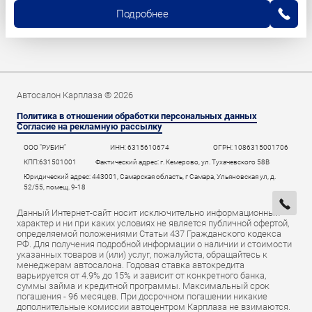
Подробнее
Автосалон Карплаза ® 2026
Политика в отношении обработки персональных данных
Согласие на рекламную рассылку
ООО "РУБИН"
ИНН: 6315610674
ОГРН: 1086315001706
КПП:631501001
Фактический адрес: г. Кемерово, ул. Тухачевского 58В
Юридический адрес: 443001, Самарская область, г Самара, Ульяновская ул, д.
52/55, помещ. 9-18
Данный Интернет-сайт носит исключительно информационный
характер и ни при каких условиях не является публичной офертой,
определяемой положениями Статьи 437 Гражданского кодекса
РФ. Для получения подробной информации о наличии и стоимости
указанных товаров и (или) услуг, пожалуйста, обращайтесь к
менеджерам автосалона. Годовая ставка автокредита
варьируется от 4.9% до 15% и зависит от конкретного банка,
суммы займа и кредитной программы. Максимальный срок
погашения - 96 месяцев. При досрочном погашении никакие
дополнительные комиссии автоцентром Карплаза не взимаются.