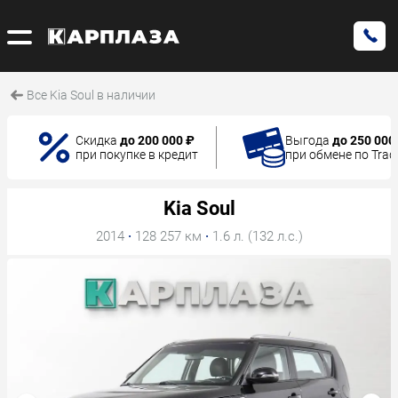
Все Kia Soul в наличии
Скидка
до 200 000 ₽
Выгода
до 250 000
при покупке в кредит
при обмене по Trad
Kia Soul
2014
·
128 257 км
·
1.6 л. (132 л.с.)