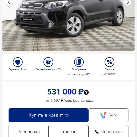
Гарантия 1 год
Первый взнос от 0%
Одобрение
Скидка
по паспорту и ВУ
до 200 000 ₽
531 000 ₽
от 6 697 ₽/мес без взноса
Купить в кредит
VIN
Рассрочка
Trade-in
Позвонить