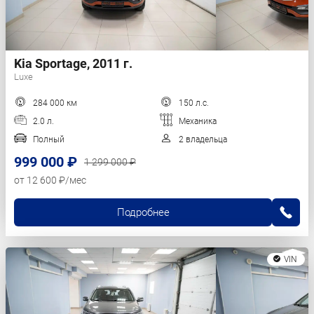
Kia Sportage, 2011 г.
Luxe
284 000 км
150 л.с.
2.0 л.
Механика
Полный
2 владельца
999 000 ₽
1 299 000 ₽
от 12 600 ₽/мес
Подробнее
VIN