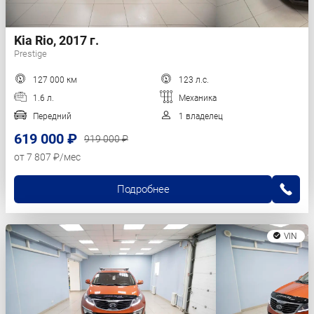
Kia Rio, 2017 г.
Prestige
127 000 км
123 л.с.
1.6 л.
Механика
Передний
1 владелец
619 000 ₽
919 000 ₽
от 7 807 ₽/мес
Подробнее
VIN