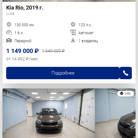
Kia Rio, 2019 г.
Luxe
130 000 км
123 л.с.
1.6 л.
Автомат
Передний
1 владелец
1 149 000 ₽
1 549 000 ₽
от 14 492 ₽/мес
Подробнее
VIN