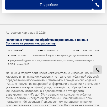
Подробнее
Автосалон Карплаза ® 2026
Политика в отношении обработки персональных данных
Согласие на рекламную рассылку
ООО "РУБИН"
ИНН: 6315610674
ОГРН: 1086315001706
КПП:631501001
Фактический адрес: г. Кемерово, ул. Тухачевского 58В
Юридический адрес: 443001, Самарская область, г Самара, Ульяновская ул, д.
52/55, помещ. 9-18
Данный Интернет-сайт носит исключительно информационный
характер и ни при каких условиях не является публичной офертой,
определяемой положениями Статьи 437 Гражданского кодекса
РФ. Для получения подробной информации о наличии и стоимости
указанных товаров и (или) услуг, пожалуйста, обращайтесь к
менеджерам автосалона. Годовая ставка автокредита
варьируется от 4.9% до 15% и зависит от конкретного банка,
суммы займа и кредитной программы. Максимальный срок
погашения - 96 месяцев. При досрочном погашении никакие
дополнительные комиссии автоцентром Карплаза не взимаются.