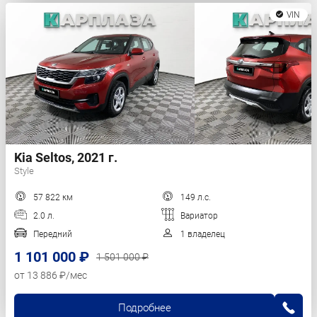
VIN
Kia Seltos, 2021 г.
Style
57 822 км
149 л.с.
2.0 л.
Вариатор
Передний
1 владелец
1 101 000 ₽
1 501 000 ₽
от 13 886 ₽/мес
Подробнее