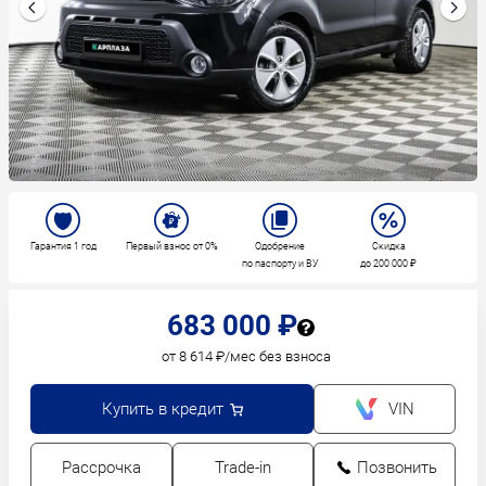
Гарантия 1 год
Первый взнос от 0%
Одобрение
Скидка
по паспорту и ВУ
до 200 000 ₽
683 000 ₽
от 8 614 ₽/мес без взноса
Купить в кредит
VIN
Рассрочка
Trade-in
Позвонить