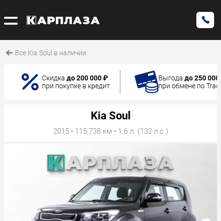
Все Kia Soul в наличии
Скидка
до 200 000 ₽
Выгода
до 250 000
при покупке в кредит
при обмене по Trad
Kia Soul
2015
·
115 738 км
·
1.6 л. (132 л.с.)