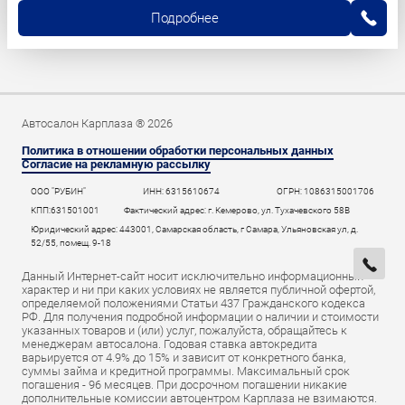
Подробнее
Автосалон Карплаза ® 2026
Политика в отношении обработки персональных данных
Согласие на рекламную рассылку
ООО "РУБИН"
ИНН: 6315610674
ОГРН: 1086315001706
КПП:631501001
Фактический адрес: г. Кемерово, ул. Тухачевского 58В
Юридический адрес: 443001, Самарская область, г Самара, Ульяновская ул, д.
52/55, помещ. 9-18
Данный Интернет-сайт носит исключительно информационный
характер и ни при каких условиях не является публичной офертой,
определяемой положениями Статьи 437 Гражданского кодекса
РФ. Для получения подробной информации о наличии и стоимости
указанных товаров и (или) услуг, пожалуйста, обращайтесь к
менеджерам автосалона. Годовая ставка автокредита
варьируется от 4.9% до 15% и зависит от конкретного банка,
суммы займа и кредитной программы. Максимальный срок
погашения - 96 месяцев. При досрочном погашении никакие
дополнительные комиссии автоцентром Карплаза не взимаются.