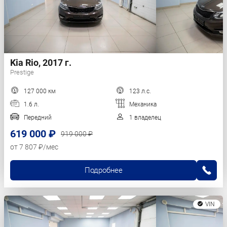
Kia Rio, 2017 г.
Prestige
127 000 км
123 л.с.
1.6 л.
Механика
Передний
1 владелец
619 000 ₽
919 000 ₽
от 7 807 ₽/мес
Подробнее
VIN