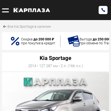
Все Kia Sportage в наличии
Скидка
до 200 000 ₽
Выгода
до 250 000
при покупке в кредит
при обмене по Trad
Kia Sportage
2014
·
127 287 км
·
2 л. (166 л.с.)