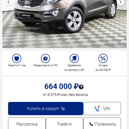
Гарантия 1 год
Первый взнос от 0%
Одобрение
Скидка
по паспорту и ВУ
до 200 000 ₽
664 000 ₽
от 8 375 ₽/мес без взноса
Купить в кредит
VIN
Рассрочка
Trade-in
Позвонить