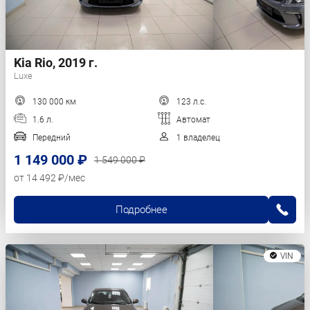
Kia Rio, 2019 г.
Luxe
130 000 км
123 л.с.
1.6 л.
Автомат
Передний
1 владелец
1 149 000 ₽
1 549 000 ₽
от 14 492 ₽/мес
Подробнее
VIN