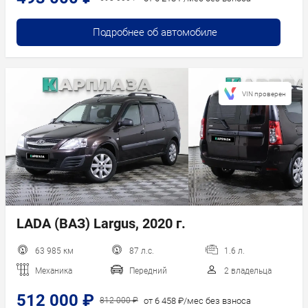
Подробнее об автомобиле
VIN проверен
LADA (ВАЗ) Largus, 2020 г.
63 985 км
87 л.с.
1.6 л.
Механика
Передний
2 владельца
512 000 ₽
от 6 458 ₽/мес без взноса
812 000 ₽