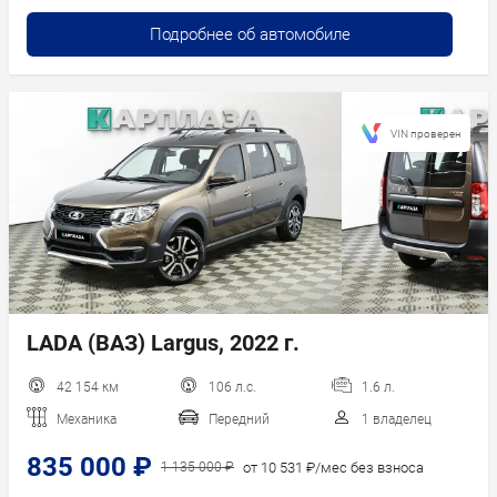
Подробнее об автомобиле
VIN проверен
LADA (ВАЗ) Largus, 2022 г.
42 154 км
106 л.с.
1.6 л.
Механика
Передний
1 владелец
835 000 ₽
от 10 531 ₽/мес без взноса
1 135 000 ₽