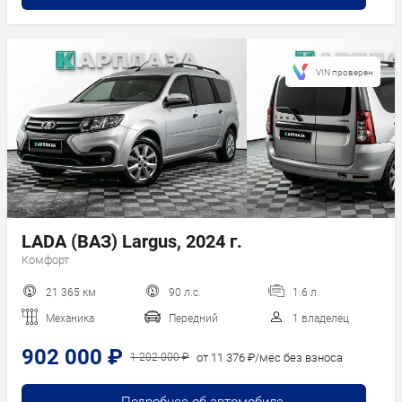
VIN проверен
LADA (ВАЗ) Largus, 2024 г.
Комфорт
21 365 км
90 л.с.
1.6 л.
Механика
Передний
1 владелец
902 000 ₽
от 11 376 ₽/мес без взноса
1 202 000 ₽