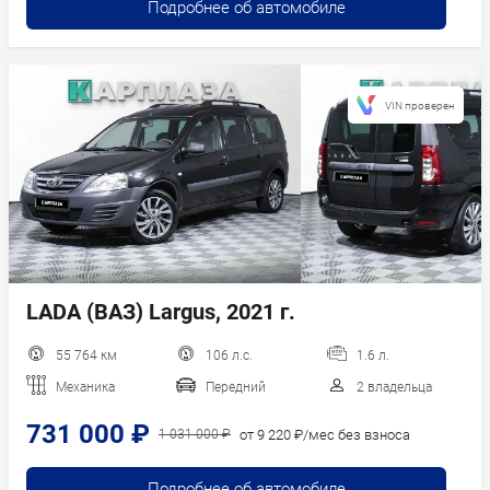
Подробнее об автомобиле
VIN проверен
LADA (ВАЗ) Largus, 2021 г.
55 764 км
106 л.с.
1.6 л.
Механика
Передний
2 владельца
731 000 ₽
от 9 220 ₽/мес без взноса
1 031 000 ₽
Подробнее об автомобиле