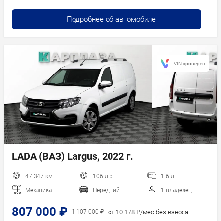
Подробнее об автомобиле
VIN проверен
LADA (ВАЗ) Largus, 2022 г.
47 347 км
106 л.с.
1.6 л.
Механика
Передний
1 владелец
807 000 ₽
от 10 178 ₽/мес без взноса
1 107 000 ₽