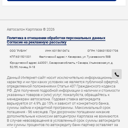
Автосалон Карплаза ® 2026
Политика в отношении обработки персональных данных
Согласие на рекламную рассылку
ООО "РУБИН"
ИНН: 6315610674
ОГРН: 1086315001706
КПП:631501001
Фактический адрес: г. Кемерово, ул. Тухачевского 58В
Юридический адрес: 443001, Самарская область, г Самара, Ульяновская ул, д.
52/55, помещ. 9-18
Данный Интернет-сайт носит исключительно информационный
характер и ни при каких условиях не является публичной офертой,
определяемой положениями Статьи 437 Гражданского кодекса
РФ. Для получения подробной информации о наличии и стоимости
указанных товаров и (или) услуг, пожалуйста, обращайтесь к
менеджерам автосалона. Годовая ставка автокредита
варьируется от 4.9% до 15% и зависит от конкретного банка,
суммы займа и кредитной программы. Максимальный срок
погашения - 96 месяцев. При досрочном погашении никакие
дополнительные комиссии автоцентром Карплаза не взимаются.
В случае невозвращения в условленный срок суммы автокредита
или суммы процентов по автокредиту банк-партнер оставляет за