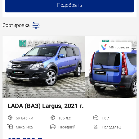
Подобрать
Сортировка
Последние
поступления
Сначала
VIN проверен
дешевле
Сначала
дороже
Пробег
Год новее
Год старше
LADA (ВАЗ) Largus, 2021 г.
59 845 км
106 л.с.
1.6 л.
Механика
Передний
1 владелец