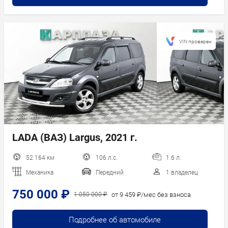
VIN проверен
LADA (ВАЗ) Largus, 2021 г.
52 164 км
106 л.с.
1.6 л.
Механика
Передний
1 владелец
750 000 ₽
от 9 459 ₽/мес без взноса
1 050 000 ₽
Подробнее об автомобиле