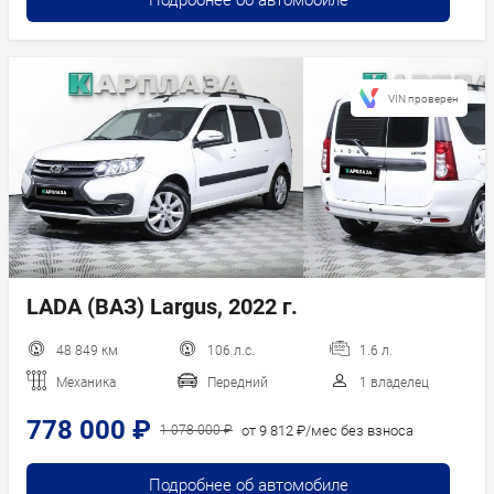
Подробнее об автомобиле
VIN проверен
LADA (ВАЗ) Largus, 2022 г.
48 849 км
106 л.с.
1.6 л.
Механика
Передний
1 владелец
778 000 ₽
от 9 812 ₽/мес без взноса
1 078 000 ₽
Подробнее об автомобиле