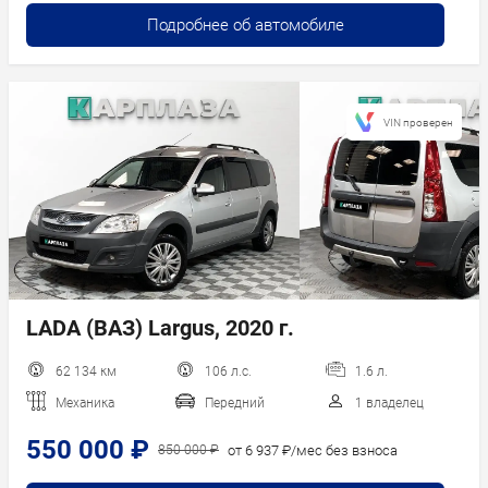
Подробнее об автомобиле
VIN проверен
LADA (ВАЗ) Largus, 2020 г.
62 134 км
106 л.с.
1.6 л.
Механика
Передний
1 владелец
550 000 ₽
от 6 937 ₽/мес без взноса
850 000 ₽