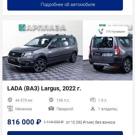
Подробнее об автомобиле
VIN проверен
LADA (ВАЗ) Largus, 2022 г.
44 573 км
106 л.с.
1.6 л.
Механика
Передний
1 владелец
816 000 ₽
от 10 292 ₽/мес без взноса
1 116 000 ₽