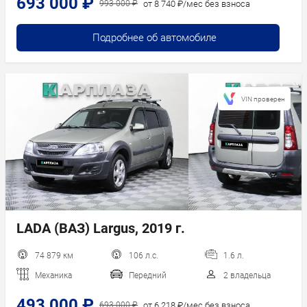
693 000 ₽
от 8 740 ₽/мес без взноса
993 000 ₽
Подробнее об автомобиле
VIN проверен
LADA (ВАЗ) Largus, 2019 г.
74 879 км
106 л.с.
1.6 л.
Механика
Передний
2 владельца
493 000 ₽
от 6 218 ₽/мес без взноса
693 000 ₽