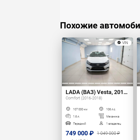
Похожие автомоб
VIN
LADA (ВАЗ) Vesta, 2018 г.
Comfort (2016-2018)
107 000 км
106 л.с.
1.6 л.
Механика
Передний
1 владелец
749 000 ₽
1 049 000 ₽