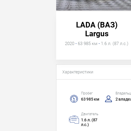
LADA (ВАЗ)
Largus
2020
·
63 985 км
·
1.6 л. (87 л.с.)
Характеристики
Пробег
Владель
63 985 км
2 владе
Двигатель
1.6 л. (87
л.с.)