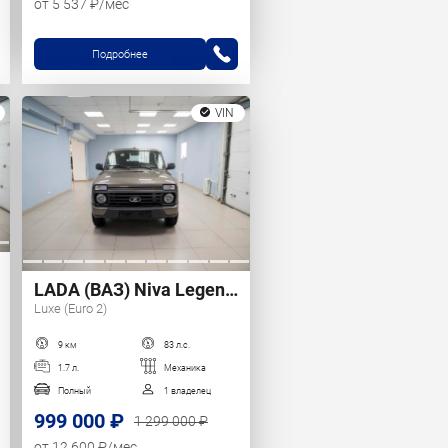
от 5 537 ₽/мес
Подробнее
VIN
LADA (ВАЗ) Niva Legend, 2024 г.
Luxe (Euro 2)
9 км
83 л.с.
1.7 л.
Механика
Полный
1 владелец
999 000 ₽
1 299 000 ₽
от 12 600 ₽/мес