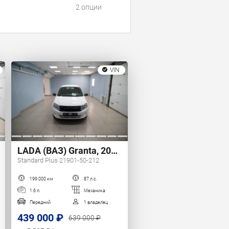
2 опции
VIN
LADA (ВАЗ) Granta, 2017 г.
Standard Plus 21901-50-212
199 000 км
87 л.с.
1.6 л.
Механика
Передний
1 владелец
439 000 ₽
639 000 ₽