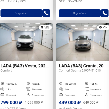
от 10 203 ₽/мес
от 8 185 ₽/мес
Подробнее
Подробнее
VIN
VIN
LADA (ВАЗ) Vesta, 2020 г.
LADA (ВАЗ) Granta, 2018 г.
Comfort
Comfort Optima 21907-51-010
129 000 км
122 л.с.
118 000 км
106 л.с.
1.8 л.
Механика
1.6 л.
Механика
Передний
1 владелец
Передний
1 владелец
799 000 ₽
449 000 ₽
1 099 000 ₽
649 000 ₽
от 10 077 ₽/мес
от 5 663 ₽/мес