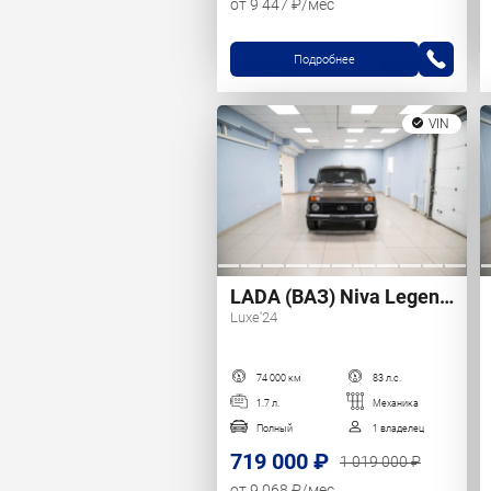
от 9 447 ₽/мес
Подробнее
VIN
LADA (ВАЗ) Niva Legend, 2022 г.
Luxe'24
74 000 км
83 л.с.
1.7 л.
Механика
Полный
1 владелец
719 000 ₽
1 019 000 ₽
от 9 068 ₽/мес