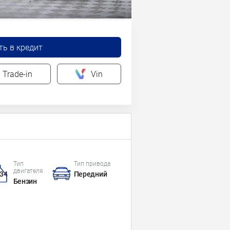
ть в кредит
Trade-in
Vin
Тип
Тип привода
двигателя
34
Передний
Бензин