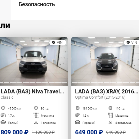
Безопасность
или
VIN
VIN
LADA (ВАЗ) Niva Travel, 2021 г.
LADA (ВАЗ) XRAY, 2016 г.
Classic
Optima Comfort (2015-2016)
49 000 км
80 л.с.
181 000 км
110 л.с.
1.7 л.
Механика
1.6 л.
Механика
Полный
1 владелец
Передний
2 владельца
809 000 ₽
649 000 ₽
1 109 000 ₽
949 000 ₽