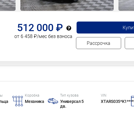
512 000 ₽
Купи
от 6 458 ₽/мес без взноса
Рассрочка
цы
Коробка
Тип кузова
VIN
льца
Механика
Универсал 5
XTARS035*K1****
дв.