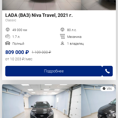
LADA (ВАЗ) Niva Travel, 2021 г.
Classic
49 000 км
80 л.с.
1.7 л.
Механика
Полный
1 владелец
809 000 ₽
1 109 000 ₽
от 10 203 ₽/мес
Подробнее
VIN