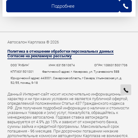
Подробнее
Автосалон Карплаза ® 2026
Политика в отношении обработки персональных данных
Согласие на рекламную рассылку
ООО "РУБИН"
ИНН: 6315610674
ОГРН: 1086315001706
КПП:631501001
Фактический адрес: г. Кемерово, ул. Тухачевского 58В
Юридический адрес: 443001, Самарская область, г Самара, Ульяновская ул, д.
52/55, помещ. 9-18
Данный Интернет-сайт носит исключительно информационный
характер и ни при каких условиях не является публичной офертой,
определяемой положениями Статьи 437 Гражданского кодекса
РФ. Для получения подробной информации о наличии и стоимости
указанных товаров и (или) услуг, пожалуйста, обращайтесь к
менеджерам автосалона. Годовая ставка автокредита
варьируется от 4.9% до 15% и зависит от конкретного банка,
суммы займа и кредитной программы. Максимальный срок
погашения - 96 месяцев. При досрочном погашении никакие
дополнительные комиссии автоцентром Карплаза не взимаются.