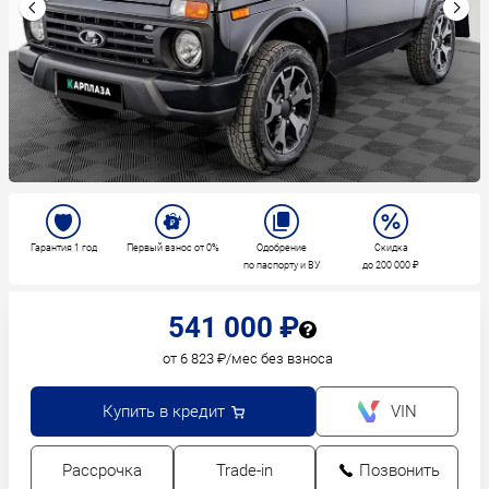
Гарантия 1 год
Первый взнос от 0%
Одобрение
Скидка
по паспорту и ВУ
до 200 000 ₽
541 000 ₽
от 6 823 ₽/мес без взноса
Купить в кредит
VIN
Рассрочка
Trade-in
Позвонить