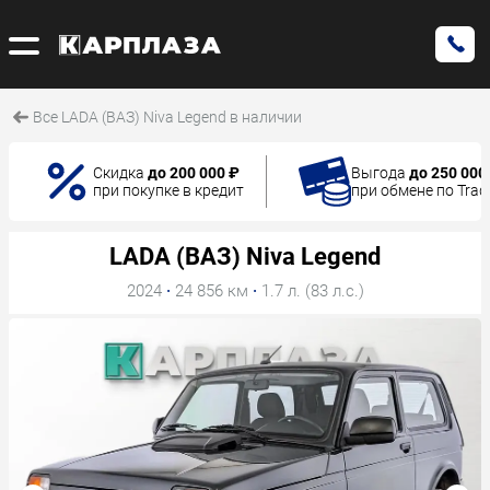
Все LADA (ВАЗ) Niva Legend в наличии
Скидка
до 200 000 ₽
Выгода
до 250 000
при покупке в кредит
при обмене по Trad
LADA (ВАЗ) Niva Legend
2024
·
24 856 км
·
1.7 л. (83 л.с.)