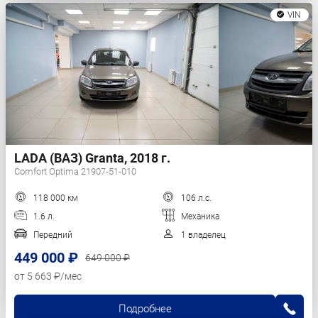
VIN
LADA (ВАЗ) Granta, 2018 г.
Comfort Optima 21907-51-010
118 000 км
106 л.с.
1.6 л.
Механика
Передний
1 владелец
449 000 ₽
649 000 ₽
от 5 663 ₽/мес
Подробнее