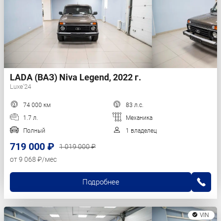
LADA (ВАЗ) Niva Legend, 2022 г.
Luxe'24
74 000 км
83 л.с.
1.7 л.
Механика
Полный
1 владелец
719 000 ₽
1 019 000 ₽
от 9 068 ₽/мес
Подробнее
VIN