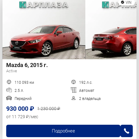
VIN
Mazda 6, 2015 г.
Active
110 093 км
192 л.с.
2.5 л.
Автомат
Передний
2 владельца
930 000 ₽
1 230 000 ₽
от 11 729 ₽/мес
Подробнее