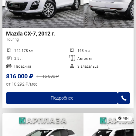
Mazda CX-7, 2012 г.
Touring
142 178 км
163 л.с.
2.5 л.
Автомат
Передний
3 владельца
816 000 ₽
1 116 000 ₽
от 10 292 ₽/мес
Подробнее
VIN