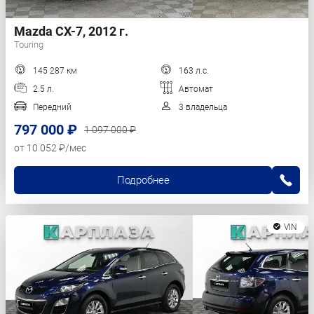
Mazda CX-7, 2012 г.
Touring
145 287 км
163 л.с.
2.5 л.
Автомат
Передний
3 владельца
797 000 ₽
1 097 000 ₽
от 10 052 ₽/мес
Подробнее
VIN