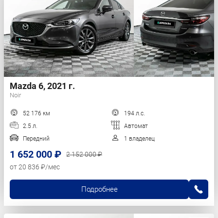
Mazda 6, 2021 г.
Noir
52 176 км
194 л.с.
2.5 л.
Автомат
Передний
1 владелец
1 652 000 ₽
2 152 000 ₽
от 20 836 ₽/мес
Подробнее