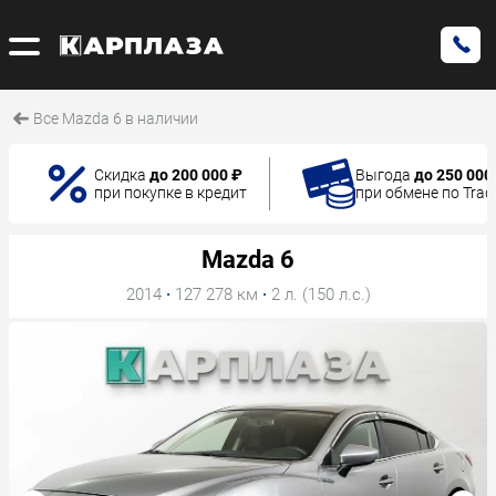
Все Mazda 6 в наличии
Скидка
до 200 000 ₽
Выгода
до 250 000
при покупке в кредит
при обмене по Trad
Mazda 6
2014
·
127 278 км
·
2 л. (150 л.с.)