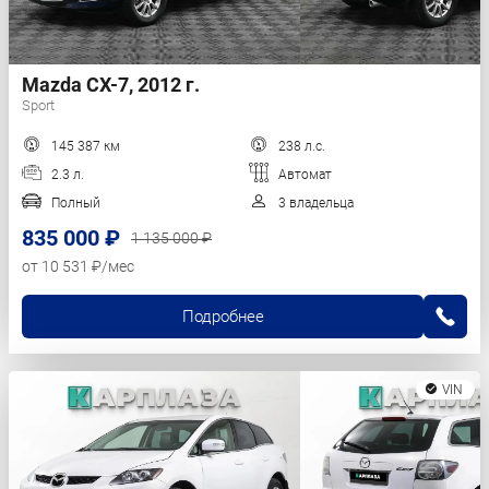
Mazda CX-7, 2012 г.
Sport
145 387 км
238 л.с.
2.3 л.
Автомат
Полный
3 владельца
835 000 ₽
1 135 000 ₽
от 10 531 ₽/мес
Подробнее
VIN