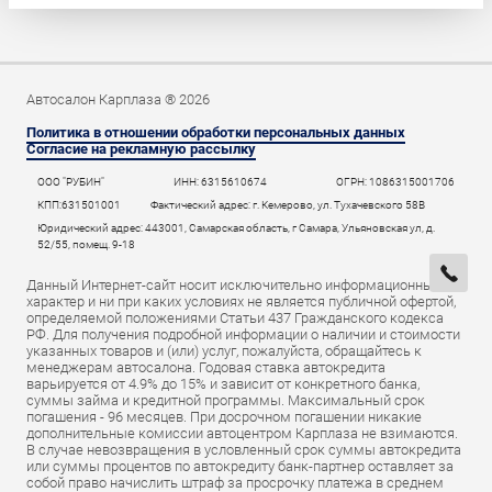
Автосалон Карплаза ® 2026
Политика в отношении обработки персональных данных
Согласие на рекламную рассылку
ООО "РУБИН"
ИНН: 6315610674
ОГРН: 1086315001706
КПП:631501001
Фактический адрес: г. Кемерово, ул. Тухачевского 58В
Юридический адрес: 443001, Самарская область, г Самара, Ульяновская ул, д.
52/55, помещ. 9-18
Данный Интернет-сайт носит исключительно информационный
характер и ни при каких условиях не является публичной офертой,
определяемой положениями Статьи 437 Гражданского кодекса
РФ. Для получения подробной информации о наличии и стоимости
указанных товаров и (или) услуг, пожалуйста, обращайтесь к
менеджерам автосалона. Годовая ставка автокредита
варьируется от 4.9% до 15% и зависит от конкретного банка,
суммы займа и кредитной программы. Максимальный срок
погашения - 96 месяцев. При досрочном погашении никакие
дополнительные комиссии автоцентром Карплаза не взимаются.
В случае невозвращения в условленный срок суммы автокредита
или суммы процентов по автокредиту банк-партнер оставляет за
собой право начислить штраф за просрочку платежа в среднем