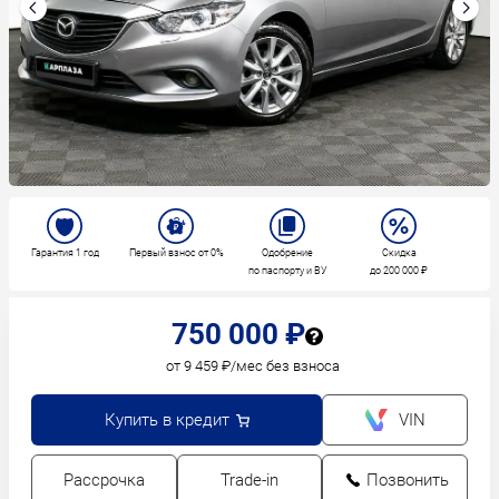
Гарантия 1 год
Первый взнос от 0%
Одобрение
Скидка
по паспорту и ВУ
до 200 000 ₽
750 000 ₽
от 9 459 ₽/мес без взноса
Купить в кредит
VIN
Рассрочка
Trade-in
Позвонить