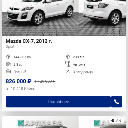
Mazda CX-7, 2012 г.
Sport
144 387 км
238 л.с.
2.3 л.
Автомат
Полный
3 владельца
826 000 ₽
1 126 000 ₽
от 10 418 ₽/мес
Подробнее
VIN