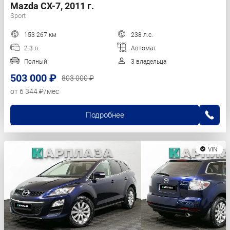
Mazda CX-7, 2011 г.
Sport
153 267 км
238 л.с.
2.3 л.
Автомат
Полный
3 владельца
503 000 ₽
803 000 ₽
от 6 344 ₽/мес
Подробнее
VIN