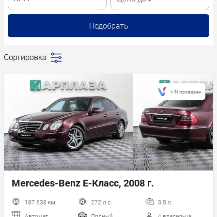
Подобрать
Сортировка
Последние
поступления
Сначала
VIN проверен
дешевле
Сначала
дороже
Пробег
Год новее
Год старше
Mercedes-Benz E-Класс, 2008 г.
187 638 км
272 л.с.
3.5 л.
Автомат
Полный
4 владельца