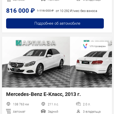
816 000 ₽
от 10 292 ₽/мес без взноса
1 116 000 ₽
Подробнее об автомобиле
VIN проверен
Mercedes-Benz E-Класс, 2013 г.
138 763 км
211 л.с.
2.0 л.
Автомат
Задний
3 владельца