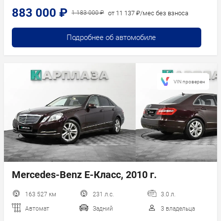
883 000 ₽
от 11 137 ₽/мес без взноса
1 183 000 ₽
Подробнее об автомобиле
VIN проверен
Mercedes-Benz E-Класс, 2010 г.
163 527 км
231 л.с.
3.0 л.
Автомат
Задний
3 владельца