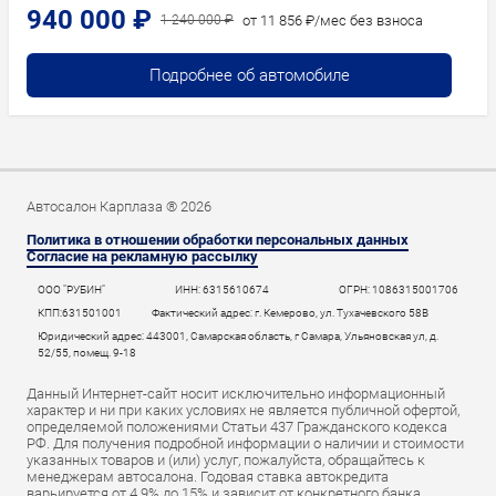
940 000 ₽
от 11 856 ₽/мес без взноса
1 240 000 ₽
Подробнее об автомобиле
Автосалон Карплаза ® 2026
Политика в отношении обработки персональных данных
Согласие на рекламную рассылку
ООО "РУБИН"
ИНН: 6315610674
ОГРН: 1086315001706
КПП:631501001
Фактический адрес: г. Кемерово, ул. Тухачевского 58В
Юридический адрес: 443001, Самарская область, г Самара, Ульяновская ул, д.
52/55, помещ. 9-18
Данный Интернет-сайт носит исключительно информационный
характер и ни при каких условиях не является публичной офертой,
определяемой положениями Статьи 437 Гражданского кодекса
РФ. Для получения подробной информации о наличии и стоимости
указанных товаров и (или) услуг, пожалуйста, обращайтесь к
менеджерам автосалона. Годовая ставка автокредита
варьируется от 4.9% до 15% и зависит от конкретного банка,