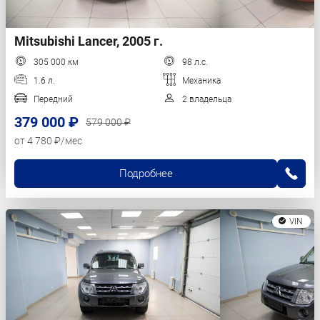
Mitsubishi Lancer, 2005 г.
305 000 км
98 л.с.
1.6 л.
Механика
Передний
2 владельца
379 000 ₽
579 000 ₽
от 4 780 ₽/мес
Подробнее
VIN