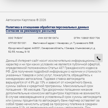
Автосалон Карплаза ® 2026
Политика в отношении обработки персональных данных
Согласие на рекламную рассылку
ООО "РУБИН"
ИНН: 6315610674
ОГРН: 1086315001706
КПП:631501001
Фактический адрес: г. Кемерово, ул. Тухачевского 58В
Юридический адрес: 443001, Самарская область, г Самара, Ульяновская ул, д.
52/55, помещ. 9-18
Данный Интернет-сайт носит исключительно информационный
характер и ни при каких условиях не является публичной офертой,
определяемой положениями Статьи 437 Гражданского кодекса
РФ. Для получения подробной информации о наличии и стоимости
указанных товаров и (или) услуг, пожалуйста, обращайтесь к
менеджерам автосалона. Годовая ставка автокредита
варьируется от 4.9% до 15% и зависит от конкретного банка,
суммы займа и кредитной программы. Максимальный срок
погашения - 96 месяцев. При досрочном погашении никакие
дополнительные комиссии автоцентром Карплаза не взимаются.
В случае невозвращения в условленный срок суммы автокредита
или суммы процентов по автокредиту банк-партнер оставляет за
собой право начислить штраф за просрочку платежа в среднем
размере 0,1% от первоначальной суммы автокредита. При