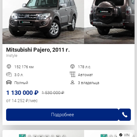
Mitsubishi Pajero, 2011 г.
Instyle
152 176 км
178 л.с.
3.0 л.
Автомат
Полный
3 владельца
1 130 000 ₽
1 530 000 ₽
от 14 252 ₽/мес
Подробнее
VIN