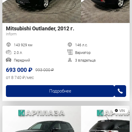
Mitsubishi Outlander, 2012 г.
Inform
143 929 км
146 л.с.
2.0 л.
Вариатор
Передний
3 владельца
693 000 ₽
993 000 ₽
от 8 740 ₽/мес
Подробнее
VIN