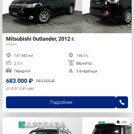
Mitsubishi Outlander, 2012 г.
Inform
147 483 км
146 л.с.
2.0 л.
Вариатор
Передний
3 владельца
683 000 ₽
983 000 ₽
от 8 614 ₽/мес
Подробнее
VIN