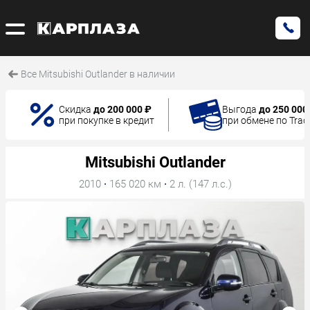
Все Mitsubishi Outlander в наличии
Скидка
до 200 000 ₽
Выгода
до 250 000
при покупке в кредит
при обмене по Trad
Mitsubishi Outlander
2010
·
165 020 км
·
2 л. (147 л.с.)