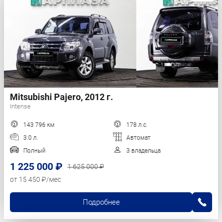
Mitsubishi Pajero, 2012 г.
Intense
143 796 км
178 л.с.
3.0 л.
Автомат
Полный
3 владельца
1 225 000 ₽
1 625 000 ₽
от 15 450 ₽/мес
Подробнее