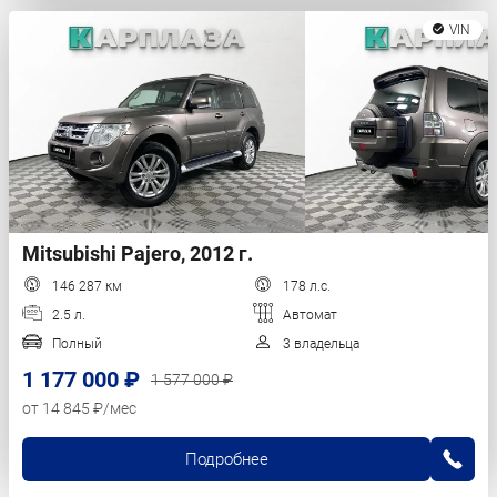
VIN
Mitsubishi Pajero, 2012 г.
146 287 км
178 л.с.
2.5 л.
Автомат
Полный
3 владельца
1 177 000 ₽
1 577 000 ₽
от 14 845 ₽/мес
Подробнее