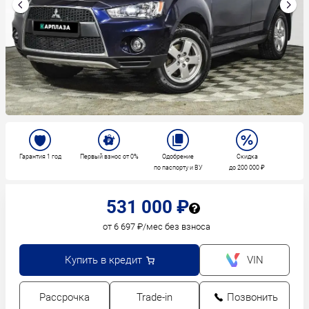
Гарантия 1 год
Первый взнос от 0%
Одобрение
Скидка
по паспорту и ВУ
до 200 000 ₽
531 000 ₽
от 6 697 ₽/мес без взноса
Купить в кредит
VIN
Рассрочка
Trade-in
Позвонить