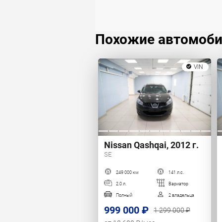
Похожие автомоб
VIN
Nissan Qashqai, 2012 г.
SE
249 000 км
141 л.с.
2.0 л.
Вариатор
Полный
2 владельца
999 000 ₽
1 299 000 ₽