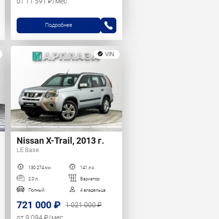
от 11 591 ₽/мес
Подробнее
VIN
Nissan X-Trail, 2013 г.
LE Base
130 274 км
141 л.с.
2.0 л.
Вариатор
Полный
4 владельца
721 000 ₽
1 021 000 ₽
от 9 094 ₽/мес