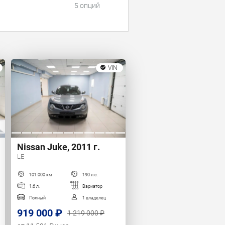
5 опций
VIN
Nissan Juke, 2011 г.
LE
101 000 км
190 л.с.
1.6 л.
Вариатор
Полный
1 владелец
919 000 ₽
1 219 000 ₽