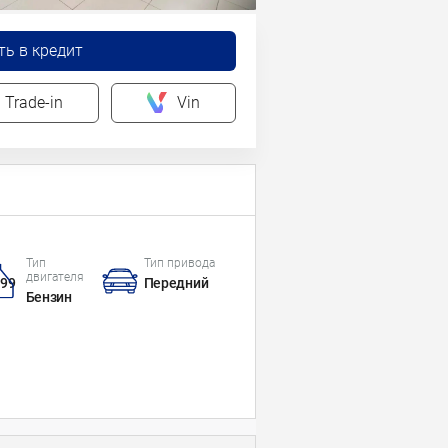
ть в кредит
Trade-in
Vin
Тип
Тип привода
двигателя
*99
Передний
Бензин