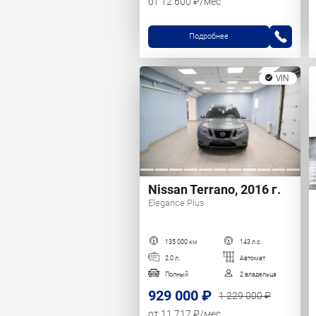
от 12 600 ₽/мес
Подробнее
VIN
Nissan Terrano, 2016 г.
Elegance Plus
135 000 км
143 л.с.
2.0 л.
Автомат
Полный
2 владельца
929 000 ₽
1 229 000 ₽
от 11 717 ₽/мес