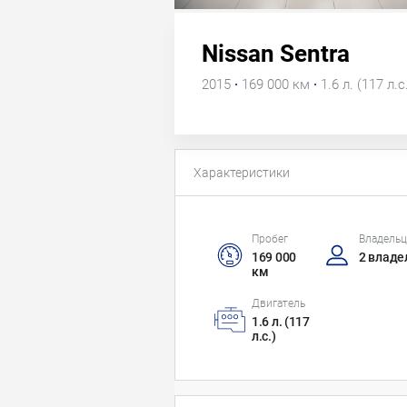
Nissan Sentra
2015
·
169 000 км
·
1.6 л. (117 л.с
Характеристики
Пробег
Владель
169 000
2 владе
км
Двигатель
1.6 л. (117
л.с.)