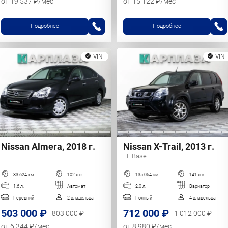
от 19 537 ₽/мес
от 15 122 ₽/мес
Подробнее
Подробнее
VIN
VIN
Nissan Almera, 2018 г.
Nissan X-Trail, 2013 г.
LE Base
83 624 км
102 л.с.
135 054 км
141 л.с.
1.6 л.
Автомат
2.0 л.
Вариатор
Передний
2 владельца
Полный
4 владельца
503 000 ₽
712 000 ₽
803 000 ₽
1 012 000 ₽
от 6 344 ₽/мес
от 8 980 ₽/мес