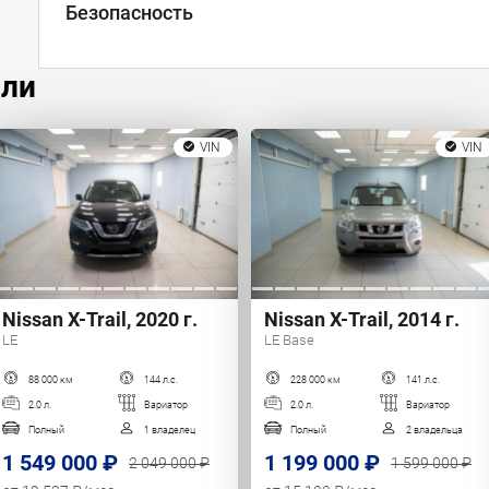
Безопасность
или
VIN
VIN
Nissan X-Trail, 2020 г.
Nissan X-Trail, 2014 г.
LE
LE Base
88 000 км
144 л.с.
228 000 км
141 л.с.
2.0 л.
Вариатор
2.0 л.
Вариатор
Полный
1 владелец
Полный
2 владельца
1 549 000 ₽
1 199 000 ₽
2 049 000 ₽
1 599 000 ₽