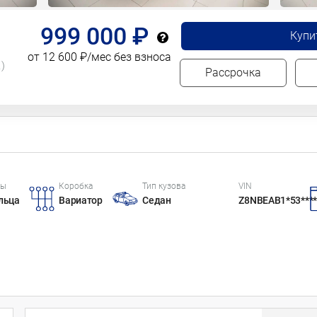
999 000 ₽
Купи
от 12 600 ₽/мес без взноса
.)
Рассрочка
цы
Коробка
Тип кузова
VIN
льца
Вариатор
Седан
Z8NBEAB1*53***