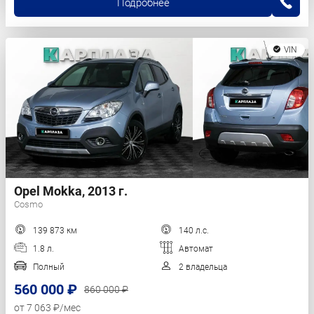
Подробнее
VIN
Opel Mokka, 2013 г.
Cosmo
139 873 км
140 л.с.
1.8 л.
Автомат
Полный
2 владельца
560 000 ₽
860 000 ₽
от 7 063 ₽/мес