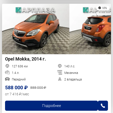
VIN
Opel Mokka, 2014 г.
127 636 км
140 л.с.
1.4 л.
Механика
Передний
2 владельца
588 000 ₽
888 000 ₽
от 7 416 ₽/мес
Подробнее