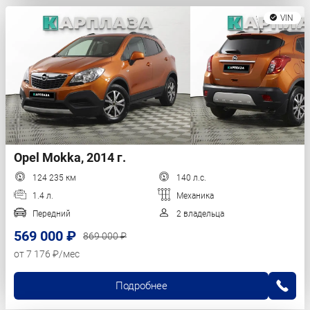
VIN
Opel Mokka, 2014 г.
124 235 км
140 л.с.
1.4 л.
Механика
Передний
2 владельца
569 000 ₽
869 000 ₽
от 7 176 ₽/мес
Подробнее