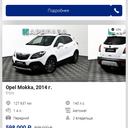
Подробнее
VIN
Opel Mokka, 2014 г.
Enjoy
127 637 км
140 л.с.
1.4 л.
Автомат
Передний
2 владельца
598 000 ₽
898 000 ₽