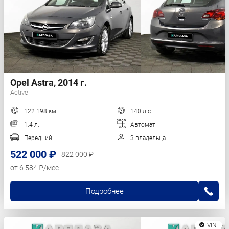
Opel Astra, 2014 г.
Active
122 198 км
140 л.с.
1.4 л.
Автомат
Передний
3 владельца
522 000 ₽
822 000 ₽
от 6 584 ₽/мес
Подробнее
VIN