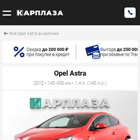
Все Opel Astra в наличии
Скидка
до 200 000 ₽
Выгода
до 250 000
при покупке в кредит
при обмене по Trad
Opel Astra
2012
·
145 438 км
·
1.4 л. (140 л.с.)