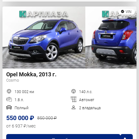
VIN
Opel Mokka, 2013 г.
Cosmo
130 002 км
140 л.с.
1.8 л.
Автомат
Полный
2 владельца
550 000 ₽
850 000 ₽
от 6 937 ₽/мес