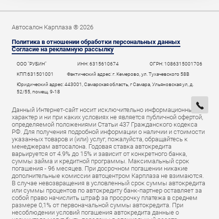
Автосалон Карплаза ® 2026
Политика в отношении обработки персональных данных
Согласие на рекламную рассылку
ООО "РУБИН"
ИНН: 6315610674
ОГРН: 1086315001706
КПП:631501001
Фактический адрес: г. Кемерово, ул. Тухачевского 58В
Юридический адрес: 443001, Самарская область, г Самара, Ульяновская ул, д.
52/55, помещ. 9-18
Данный Интернет-сайт носит исключительно информационный
характер и ни при каких условиях не является публичной офертой,
определяемой положениями Статьи 437 Гражданского кодекса
РФ. Для получения подробной информации о наличии и стоимости
указанных товаров и (или) услуг, пожалуйста, обращайтесь к
менеджерам автосалона. Годовая ставка автокредита
варьируется от 4.9% до 15% и зависит от конкретного банка,
суммы займа и кредитной программы. Максимальный срок
погашения - 96 месяцев. При досрочном погашении никакие
дополнительные комиссии автоцентром Карплаза не взимаются.
В случае невозвращения в условленный срок суммы автокредита
или суммы процентов по автокредиту банк-партнер оставляет за
собой право начислить штраф за просрочку платежа в среднем
размере 0,1% от первоначальной суммы автокредита. При
несоблюдении условий погашения автокредита данные о