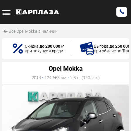
Все Opel Mokka в наличии
Скидка
до 200 000 ₽
Выгода
до 250 000
при покупке в кредит
при обмене по Trad
Opel Mokka
2014
·
124 563 км
·
1.8 л. (140 л.с.)