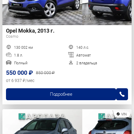
Opel Mokka, 2013 г.
Cosmo
130 002 км
140 л.с.
1.8 л.
Автомат
Полный
2 владельца
550 000 ₽
850 000 ₽
от 6 937 ₽/мес
Подробнее
VIN