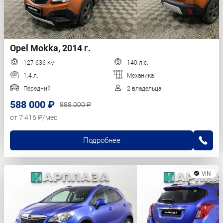
Opel Mokka, 2014 г.
127 636 км
140 л.с.
1.4 л.
Механика
Передний
2 владельца
588 000 ₽
888 000 ₽
от 7 416 ₽/мес
Подробнее
VIN