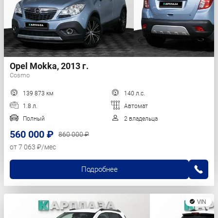
Opel Mokka, 2013 г.
Cosmo
139 873 км
140 л.с.
1.8 л.
Автомат
Полный
2 владельца
560 000 ₽
860 000 ₽
от 7 063 ₽/мес
Подробнее
VIN