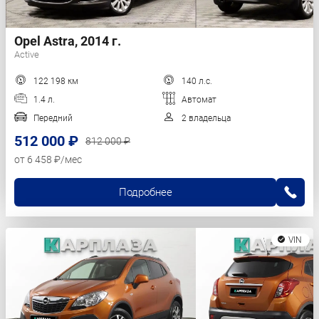
Opel Astra, 2014 г.
Active
122 198 км
140 л.с.
1.4 л.
Автомат
Передний
2 владельца
512 000 ₽
812 000 ₽
от 6 458 ₽/мес
Подробнее
VIN