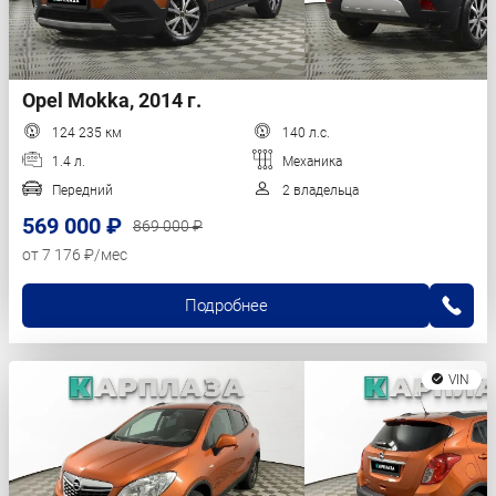
Opel Mokka, 2014 г.
124 235 км
140 л.с.
1.4 л.
Механика
Передний
2 владельца
569 000 ₽
869 000 ₽
от 7 176 ₽/мес
Подробнее
VIN