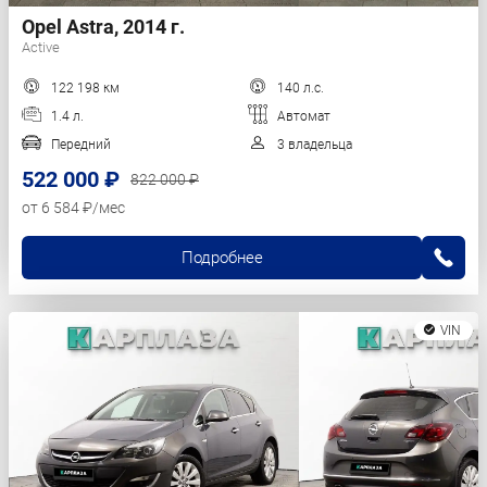
Opel Astra, 2014 г.
Active
122 198 км
140 л.с.
1.4 л.
Автомат
Передний
3 владельца
522 000 ₽
822 000 ₽
от 6 584 ₽/мес
Подробнее
VIN