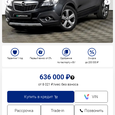
Гарантия 1 год
Первый взнос от 0%
Одобрение
Скидка
по паспорту и ВУ
до 200 000 ₽
636 000 ₽
от 8 021 ₽/мес без взноса
Купить в кредит
VIN
Рассрочка
Trade-in
Позвонить