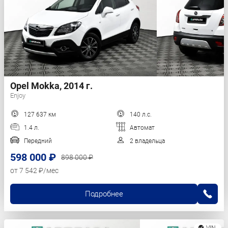
Opel Mokka, 2014 г.
Enjoy
127 637 км
140 л.с.
1.4 л.
Автомат
Передний
2 владельца
598 000 ₽
898 000 ₽
от 7 542 ₽/мес
Подробнее
VIN