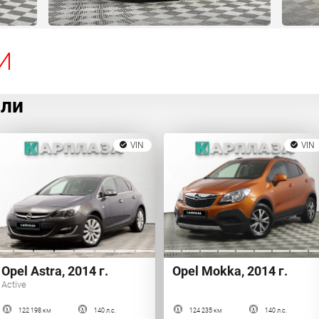
И
или
VIN
VIN
Opel Astra, 2014 г.
Opel Mokka, 2014 г.
Active
122 198 км
140 л.с.
124 235 км
140 л.с.