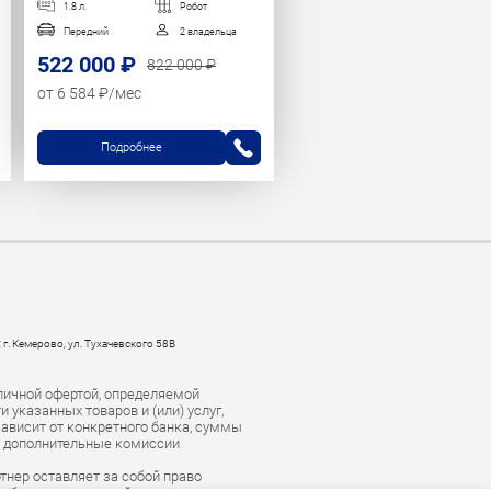
1.8 л.
Робот
Передний
2 владельца
522 000 ₽
822 000 ₽
от 6 584 ₽/мес
Подробнее
 г. Кемерово, ул. Тухачевского 58В
личной офертой, определяемой
указанных товаров и (или) услуг,
зависит от конкретного банка, суммы
е дополнительные комиссии
тнер оставляет за собой право