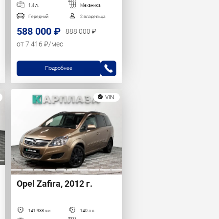
1.4 л.
Механика
Передний
2 владельца
588 000 ₽
888 000 ₽
от 7 416 ₽/мес
Подробнее
VIN
Opel Zafira, 2012 г.
141 938 км
140 л.с.