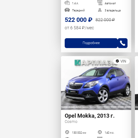
1.4 л.
Автомат
Передний
3 владельца
522 000 ₽
822 000 ₽
от 6 584 ₽/мес
Подробнее
VIN
Opel Mokka, 2013 г.
Cosmo
130 002 км
140 л.с.