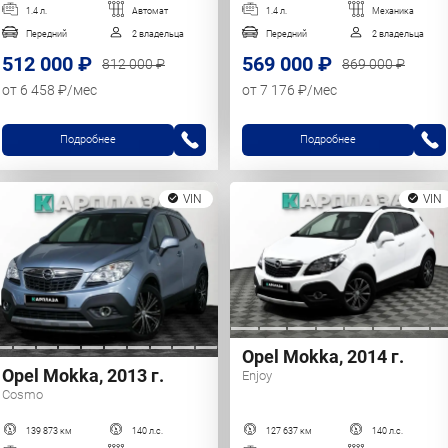
1.4 л.
Автомат
1.4 л.
Механика
Передний
2 владельца
Передний
2 владельца
512 000 ₽
569 000 ₽
812 000 ₽
869 000 ₽
от 6 458 ₽/мес
от 7 176 ₽/мес
Подробнее
Подробнее
VIN
VIN
Opel Mokka, 2014 г.
Opel Mokka, 2013 г.
Enjoy
Cosmo
139 873 км
140 л.с.
127 637 км
140 л.с.