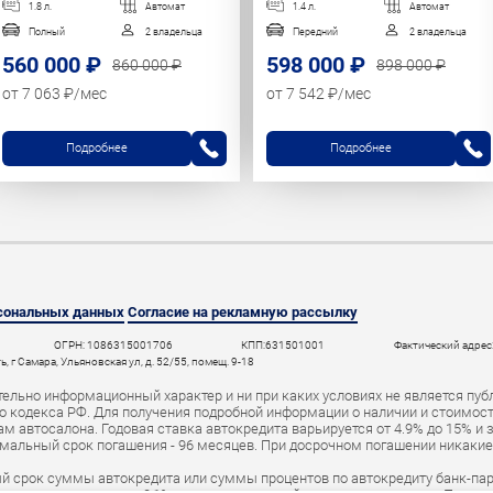
1.8 л.
Автомат
1.4 л.
Автомат
Полный
2 владельца
Передний
2 владельца
560 000 ₽
598 000 ₽
860 000 ₽
898 000 ₽
от 7 063 ₽/мес
от 7 542 ₽/мес
Подробнее
Подробнее
рсональных данных
Согласие на рекламную рассылку
ОГРН: 1086315001706
КПП:631501001
Фактический адрес:
 г Самара, Ульяновская ул, д. 52/55, помещ. 9-18
ельно информационный характер и ни при каких условиях не является пуб
 кодекса РФ. Для получения подробной информации о наличии и стоимости 
 автосалона. Годовая ставка автокредита варьируется от 4.9% до 15% и 
мальный срок погашения - 96 месяцев. При досрочном погашении никаки
й срок суммы автокредита или суммы процентов по автокредиту банк-пар