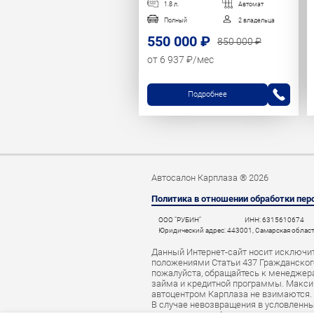
1.8 л.
Автомат
Полный
2 владельца
550 000 ₽
850 000 ₽
от 6 937 ₽/мес
Подробнее
Автосалон Карплаза ® 2026
Политика в отношении обработки пе
ООО "РУБИН"
ИНН: 6315610674
Юридический адрес: 443001, Самарская область,
Данный Интернет-сайт носит исключит
положениями Статьи 437 Гражданского
пожалуйста, обращайтесь к менеджерам
займа и кредитной программы. Макси
автоцентром Карплаза не взимаются.
В случае невозвращения в условленны