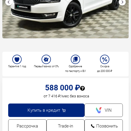
Гарантия 1 год
Первый взнос от 0%
Одобрение
Скидка
по паспорту и ВУ
до 200 000 ₽
588 000 ₽
от 7 416 ₽/мес без взноса
Купить в кредит
VIN
Рассрочка
Trade-in
Позвонить