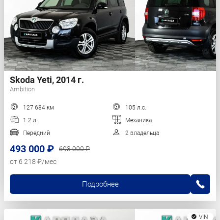
Skoda Yeti, 2014 г.
Ambition
127 684 км
105 л.с.
1.2 л.
Механика
Передний
2 владельца
493 000 ₽
693 000 ₽
от 6 218 ₽/мес
Подробнее
VIN