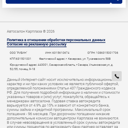
Автосалон Карплаза ® 2026
Политика в отношении обработки персональных данных
Согласие на рекламную рассылку
ООО "РУБИН"
ИНН: 6315610674
ОГРН: 1086315001706
КПП:631501001
Фактический адрес: г. Кемерово, ул. Тухачевского 58В
Юридический адрес: 443001, Самарская область, г Самара, Ульяновская ул, д.
52/55, помещ. 9-18
Данный Интернет-сайт носит исключительно информационный
характер и ни при каких условиях не является публичной офертой,
определяемой положениями Статьи 437 Гражданского кодекса
РФ. Для получения подробной информации о наличии и стоимости
указанных товаров и (или) услуг, пожалуйста, обращайтесь к
менеджерам автосалона. Годовая ставка автокредита
варьируется от 4.9% до 15% и зависит от конкретного банка,
суммы займа и кредитной программы. Максимальный срок
погашения - 96 месяцев. При досрочном погашении никакие
дополнительные комиссии автоцентром Карплаза не взимаются.
В случае невозвращения в условленный срок суммы автокредита
или суммы процентов по автокредиту банк-партнер оставляет за