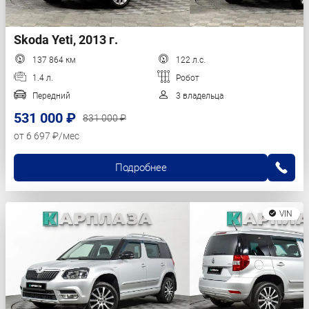
Skoda Yeti, 2013 г.
137 864 км
122 л.с.
1.4 л.
Робот
Передний
3 владельца
531 000 ₽
831 000 ₽
от 6 697 ₽/мес
Подробнее
VIN