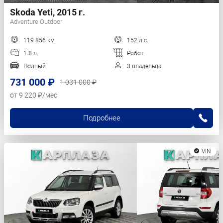
Skoda Yeti, 2015 г.
Adventure Outdoor
119 856 км
152 л.с.
1.8 л.
Робот
Полный
3 владельца
731 000 ₽
1 031 000 ₽
от 9 220 ₽/мес
Подробнее
VIN