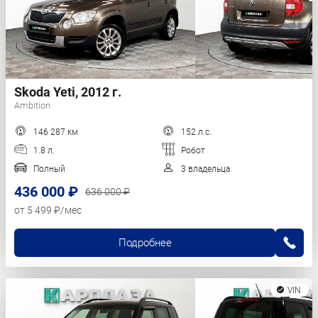
Skoda Yeti, 2012 г.
Ambition
146 287 км
152 л.с.
1.8 л.
Робот
Полный
3 владельца
436 000 ₽
636 000 ₽
от 5 499 ₽/мес
Подробнее
VIN