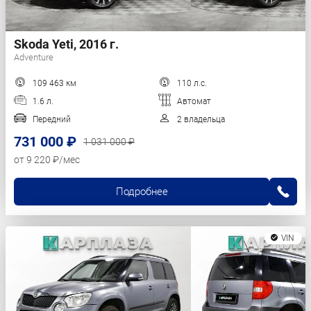
Skoda Yeti, 2016 г.
Adventure
109 463 км
110 л.с.
1.6 л.
Автомат
Передний
2 владельца
731 000 ₽
1 031 000 ₽
от 9 220 ₽/мес
Подробнее
VIN