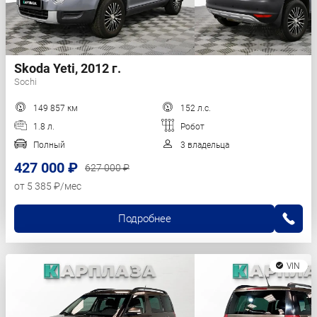
Skoda Yeti, 2012 г.
Sochi
149 857 км
152 л.с.
1.8 л.
Робот
Полный
3 владельца
427 000 ₽
627 000 ₽
от 5 385 ₽/мес
Подробнее
VIN