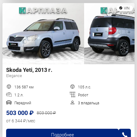
VIN
Skoda Yeti, 2013 г.
Elegance
136 587 км
105 л.с.
1.2 л.
Робот
Передний
3 владельца
503 000 ₽
803 000 ₽
от 6 344 ₽/мес
Подробнее