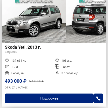
Skoda Yeti, 2013 г.
Elegance
137 634 км
105 л.с.
1.2 л.
Робот
Передний
3 владельца
493 000 ₽
693 000 ₽
от 6 218 ₽/мес
Подробнее