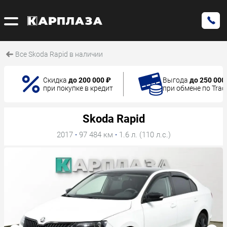
Все Skoda Rapid в наличии
Скидка
до 200 000 ₽
Выгода
до 250 000
при покупке в кредит
при обмене по Trad
Skoda Rapid
2017
·
97 484 км
·
1.6 л. (110 л.с.)