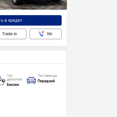
ть в кредит
Trade-in
Vin
Тип
Тип привода
двигателя
*43
Передний
Бензин