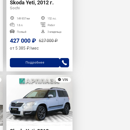
Skoda Yeti, 2012 г.
Sochi
149 857 км
152 л.с.
1.8 л.
Робот
Полный
3 владельца
427 000 ₽
627 000 ₽
от 5 385 ₽/мес
Подробнее
VIN