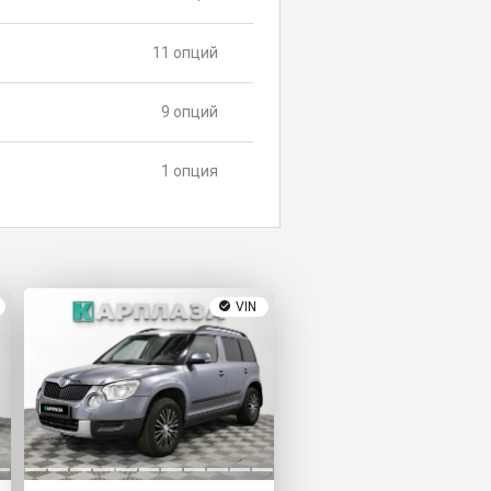
11 опций
9 опций
1 опция
VIN