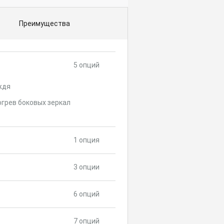
Преимущества
5 опций
ждя
грев боковых зеркал
1 опция
3 опции
6 опций
7 опций