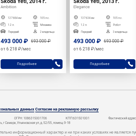
Skoda Yeti, 2014 г.
Skoda Yeti, 2013 г.
Ambition
Elegance
127 684 км
105 л.с.
137 634 км
105 л.с.
1.2 л.
Механика
1.2 л.
Робот
Передний
2 владельца
Передний
3 владельца
493 000 ₽
493 000 ₽
693 000 ₽
693 000 ₽
от 6 218 ₽/мес
от 6 218 ₽/мес
Подробнее
Подробнее
рсональных данных
Согласие на рекламную рассылку
ОГРН: 1086315001706
КПП:631501001
Фактический адрес:
 г Самара, Ульяновская ул, д. 52/55, помещ. 9-18
ельно информационный характер и ни при каких условиях не является пу