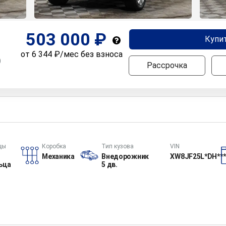
503 000 ₽
Купи
от 6 344 ₽/мес без взноса
)
Рассрочка
цы
Коробка
Тип кузова
VIN
Механика
Внедорожник
XW8JF25L*DH***
ьца
5 дв.