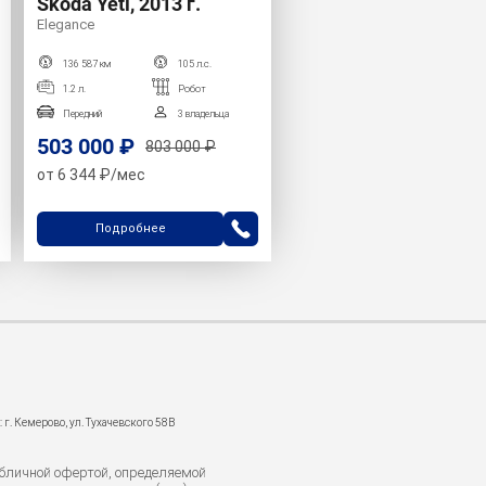
Skoda Yeti, 2013 г.
Elegance
136 587 км
105 л.с.
1.2 л.
Робот
Передний
3 владельца
503 000 ₽
803 000 ₽
от 6 344 ₽/мес
Подробнее
 г. Кемерово, ул. Тухачевского 58В
бличной офертой, определяемой