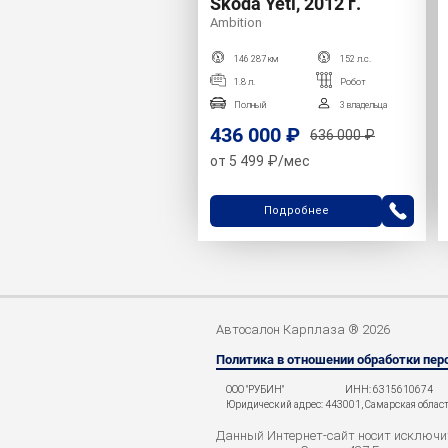
Skoda Yeti, 2012 г.
Ambition
146 287 км
152 л.с.
1.8 л.
Робот
Полный
3 владельца
436 000 ₽
636 000 ₽
от 5 499 ₽/мес
Подробнее
Автосалон Карплаза ® 2026
Политика в отношении обработки пе
ООО "РУБИН"
ИНН: 6315610674
Юридический адрес: 443001, Самарская область,
Данный Интернет-сайт носит исключит