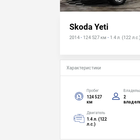
Skoda Yeti
2014
·
124 527 км
·
1.4 л. (122 л.с.
Характеристики
Пробег
Владель
124 527
2
км
владел
Двигатель
1.4 л. (122
л.с.)