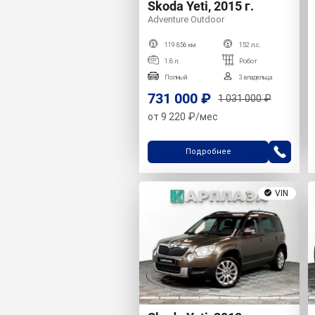
Skoda Yeti, 2015 г.
Adventure Outdoor
119 856 км
152 л.с.
1.8 л.
Робот
Полный
3 владельца
731 000 ₽
1 031 000 ₽
от 9 220 ₽/мес
Подробнее
VIN