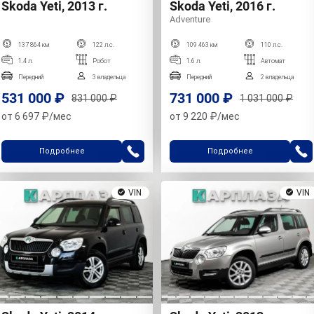
Skoda Yeti, 2013 г.
Skoda Yeti, 2016 г.
Adventure
137 864 км
122 л.с.
109 463 км
110 л.с.
1.4 л.
Робот
1.6 л.
Автомат
Передний
3 владельца
Передний
2 владельца
531 000 ₽
731 000 ₽
831 000 ₽
1 031 000 ₽
от 6 697 ₽/мес
от 9 220 ₽/мес
Подробнее
Подробнее
VIN
VIN