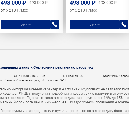
493 000 ₽
493 000 ₽
693 000 ₽
693 000 ₽
от 6 218 ₽/мес
от 6 218 ₽/мес
Подробнее
Подробнее
рсональных данных
Согласие на рекламную рассылку
ОГРН: 1086315001706
КПП:631501001
Фактический адрес:
 г Самара, Ульяновская ул, д. 52/55, помещ. 9-18
ельно информационный характер и ни при каких условиях не является пуб
 кодекса РФ. Для получения подробной информации о наличии и стоимости 
 автосалона. Годовая ставка автокредита варьируется от 4.9% до 15% и 
мальный срок погашения - 96 месяцев. При досрочном погашении никаки
й срок суммы автокредита или суммы процентов по автокредиту банк-пар
а в среднем размере 0,1% от первоначальной суммы автокредита. При н
ут быть переданы в специальный реестр должников и коллекторское аген
Банк» (
Лицензия ЦБ РФ № 2673 от 09.07.2024
).