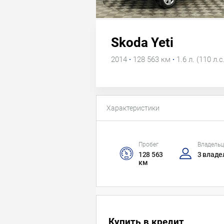
Skoda Yeti
2014
·
128 563 км
·
1.6 л. (110 л.с
Характеристики
Пробег
Владель
128 563
3 владе
км
Купить в кредит