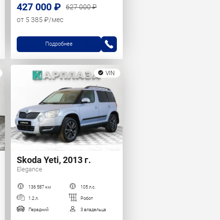
427 000 ₽
627 000 ₽
от 5 385 ₽/мес
Подробнее
VIN
Skoda Yeti, 2013 г.
Elegance
136 587 км
105 л.с.
1.2 л.
Робот
Передний
3 владельца