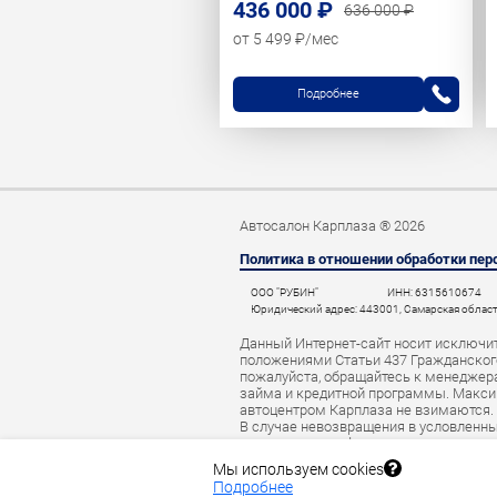
436 000 ₽
636 000 ₽
от 5 499 ₽/мес
Подробнее
Автосалон Карплаза ® 2026
Политика в отношении обработки пе
ООО "РУБИН"
ИНН: 6315610674
Юридический адрес: 443001, Самарская область,
Данный Интернет-сайт носит исключит
положениями Статьи 437 Гражданского
пожалуйста, обращайтесь к менеджерам
займа и кредитной программы. Макси
автоцентром Карплаза не взимаются.
В случае невозвращения в условленны
начислить штраф за просрочку платеж
автокредита данные о нарушителе мог
Мы используем cookies
Подробнее
Кредит предоставляется банком АО «Т