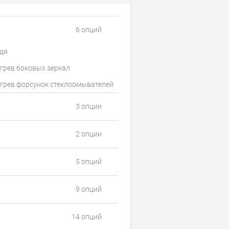
6 опций
дя
грев боковых зеркал
грев форсунок стеклоомывателей
3 опции
2 опции
5 опций
9 опций
14 опций