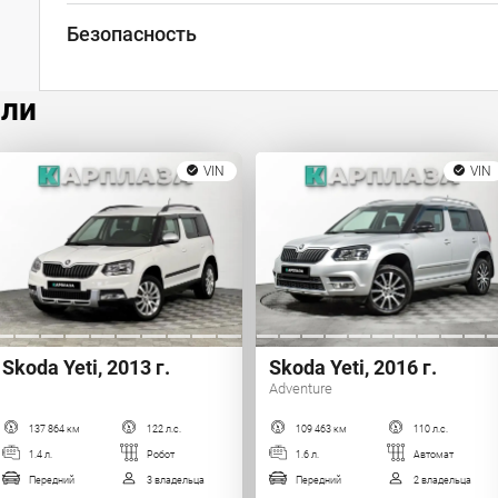
Безопасность
или
VIN
VIN
Skoda Yeti, 2013 г.
Skoda Yeti, 2016 г.
Adventure
137 864 км
122 л.с.
109 463 км
110 л.с.
1.4 л.
Робот
1.6 л.
Автомат
Передний
3 владельца
Передний
2 владельца