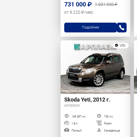
731 000 ₽
1 031 000 ₽
от 9 220 ₽/мес
Подробнее
VIN
Skoda Yeti, 2012 г.
Ambition
146 287 км
152 л.с.
1.8 л.
Робот
Полный
3 владельца