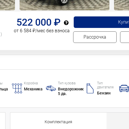
522 000 ₽
Купи
от 6 584 ₽/мес без взноса
.)
Рассрочка
цы
Коробка
Тип кузова
Тип
двигателя
льца
Механика
Внедорожник
Бензин
5 дв.
Комплектация