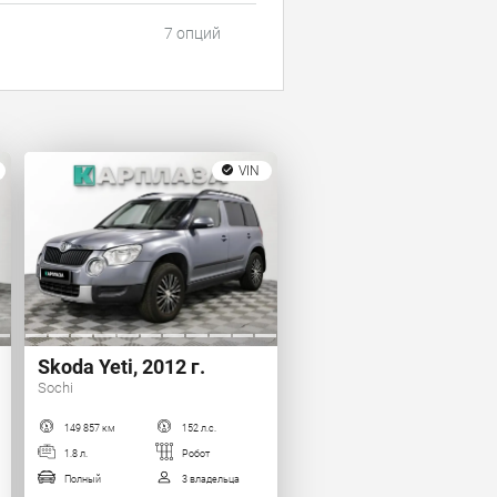
7 опций
VIN
Skoda Yeti, 2012 г.
Sochi
149 857 км
152 л.с.
1.8 л.
Робот
Полный
3 владельца