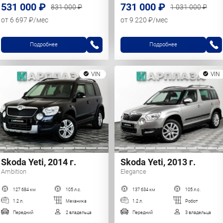
531 000 ₽
731 000 ₽
831 000 ₽
1 031 000 ₽
от 6 697 ₽/мес
от 9 220 ₽/мес
Подробнее
Подробнее
VIN
VIN
Skoda Yeti, 2014 г.
Skoda Yeti, 2013 г.
Ambition
Elegance
127 684 км
105 л.с.
137 634 км
105 л.с.
1.2 л.
Механика
1.2 л.
Робот
Передний
2 владельца
Передний
3 владельца