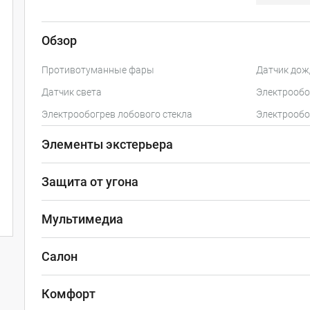
Обзор
Противотуманные фары
Датчик дож
Датчик света
Электрообо
Электрообогрев лобового стекла
Электрообо
Элементы экстерьера
Защита от угона
Мультимедиа
Салон
Комфорт