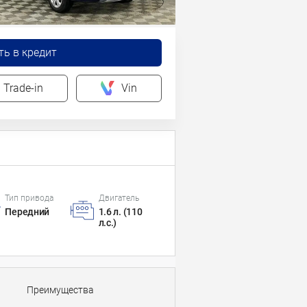
ть в кредит
Trade-in
Vin
Тип привода
Двигатель
Передний
1.6 л. (110
л.с.)
Преимущества