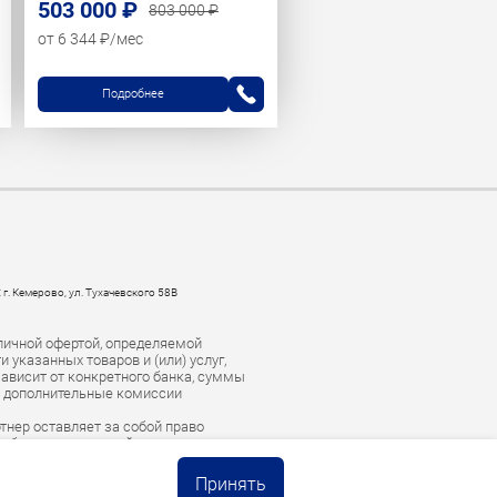
503 000 ₽
803 000 ₽
от 6 344 ₽/мес
Подробнее
 г. Кемерово, ул. Тухачевского 58В
личной офертой, определяемой
указанных товаров и (или) услуг,
зависит от конкретного банка, суммы
е дополнительные комиссии
тнер оставляет за собой право
есоблюдении условий погашения
тство для взыскания задолженности.
Принять