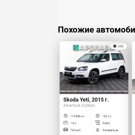
Похожие автомоб
VIN
Skoda Yeti, 2015 г.
Adventure Outdoor
119 856 км
152 л.с.
1.8 л.
Робот
Полный
3 владельца