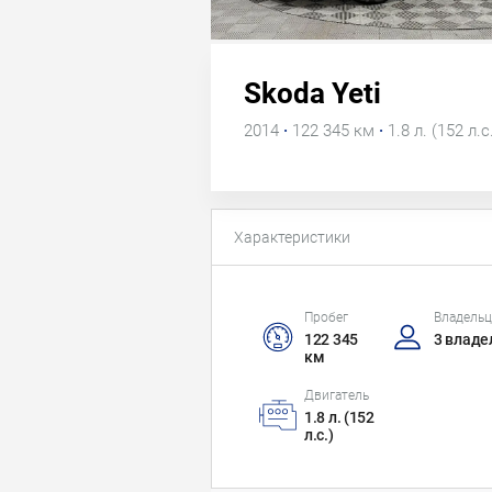
Skoda Yeti
2014
·
122 345 км
·
1.8 л. (152 л.с
Характеристики
Пробег
Владель
122 345
3 владе
км
Двигатель
1.8 л. (152
л.с.)