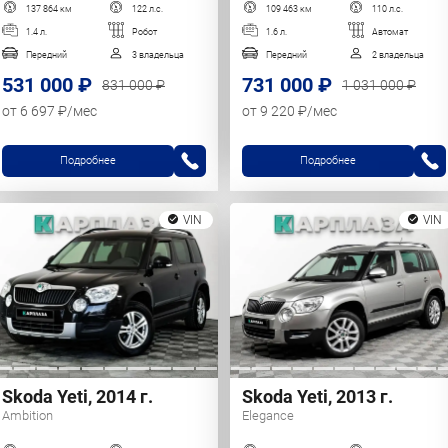
137 864 км
122 л.с.
109 463 км
110 л.с.
1.4 л.
Робот
1.6 л.
Автомат
Передний
3 владельца
Передний
2 владельца
531 000 ₽
731 000 ₽
831 000 ₽
1 031 000 ₽
от 6 697 ₽/мес
от 9 220 ₽/мес
Подробнее
Подробнее
VIN
VIN
Skoda Yeti, 2014 г.
Skoda Yeti, 2013 г.
Ambition
Elegance