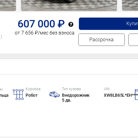
607 000 ₽
Купи
от 7 656 ₽/мес без взноса
.)
Рассрочка
цы
Коробка
Тип кузова
VIN
льца
Робот
Внедорожник
XW8LB65L*EH***
5 дв.