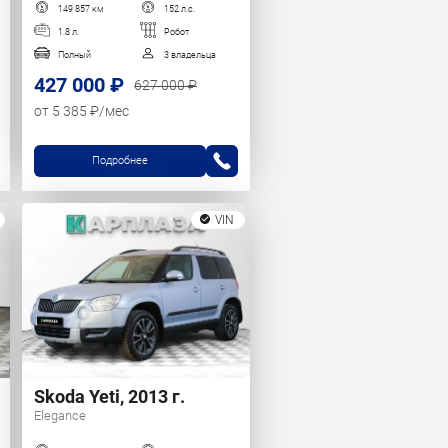
149 857 км
152 л.с.
1.8 л.
Робот
Полный
3 владельца
427 000 ₽
627 000 ₽
от 5 385 ₽/мес
Подробнее
VIN
Skoda Yeti, 2013 г.
Elegance