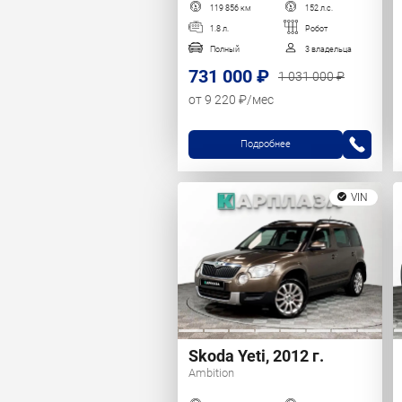
119 856 км
152 л.с.
1.8 л.
Робот
Полный
3 владельца
731 000 ₽
1 031 000 ₽
от 9 220 ₽/мес
Подробнее
VIN
Skoda Yeti, 2012 г.
Ambition