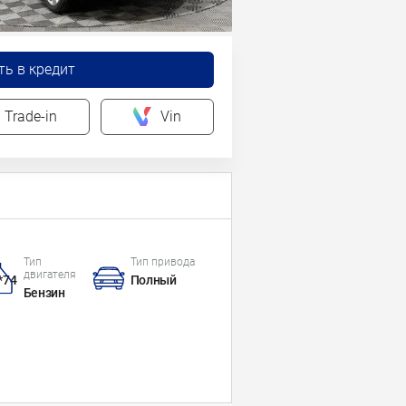
ть в кредит
Trade-in
Vin
Тип
Тип привода
двигателя
*74
Полный
Бензин