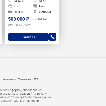
136 587 км
105 л.с.
1.2 л.
Робот
Передний
3 владельца
503 000 ₽
803 000 ₽
от 6 344 ₽/мес
Подробнее
 г. Кемерово, ул. Тухачевского 58В
личной офертой, определяемой
указанных товаров и (или) услуг,
зависит от конкретного банка, суммы
е дополнительные комиссии