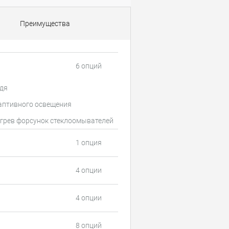
Преимущества
6 опций
дя
аптивного освещения
грев форсунок стеклоомывателей
1 опция
4 опции
4 опции
8 опций