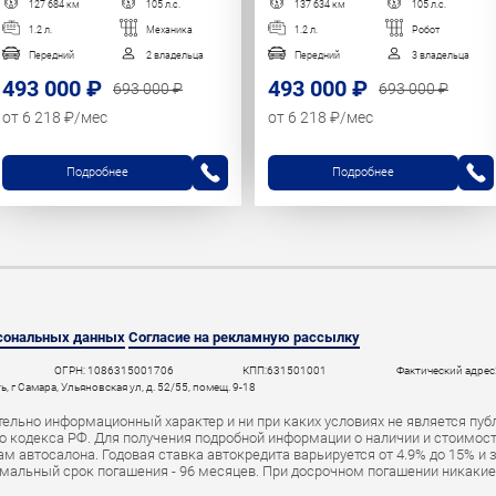
127 684 км
105 л.с.
137 634 км
105 л.с.
1.2 л.
Механика
1.2 л.
Робот
Передний
2 владельца
Передний
3 владельца
493 000 ₽
493 000 ₽
693 000 ₽
693 000 ₽
от 6 218 ₽/мес
от 6 218 ₽/мес
Подробнее
Подробнее
рсональных данных
Согласие на рекламную рассылку
ОГРН: 1086315001706
КПП:631501001
Фактический адрес:
 г Самара, Ульяновская ул, д. 52/55, помещ. 9-18
ельно информационный характер и ни при каких условиях не является пуб
 кодекса РФ. Для получения подробной информации о наличии и стоимости 
 автосалона. Годовая ставка автокредита варьируется от 4.9% до 15% и 
мальный срок погашения - 96 месяцев. При досрочном погашении никаки