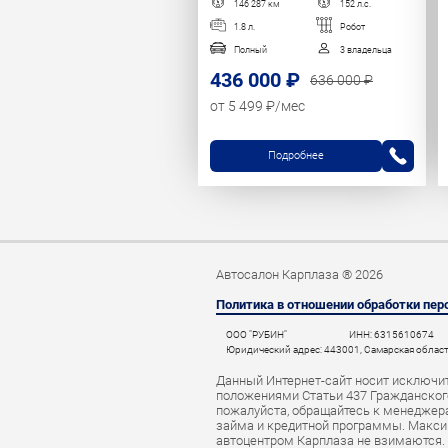
146 287 км
152 л.с.
1.8 л.
Робот
Полный
3 владельца
436 000 ₽
636 000 ₽
от 5 499 ₽/мес
Подробнее
Автосалон Карплаза ® 2026
Политика в отношении обработки пе
ООО "РУБИН"
ИНН: 6315610674
Юридический адрес: 443001, Самарская область,
Данный Интернет-сайт носит исключит
положениями Статьи 437 Гражданского
пожалуйста, обращайтесь к менеджерам
займа и кредитной программы. Макси
автоцентром Карплаза не взимаются.