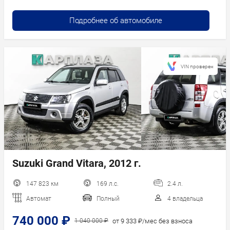
Подробнее об автомобиле
VIN проверен
Suzuki Grand Vitara, 2012 г.
147 823 км
169 л.с.
2.4 л.
Автомат
Полный
4 владельца
740 000 ₽
от 9 333 ₽/мес без взноса
1 040 000 ₽