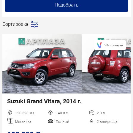
Подобрать
Сортировка
Последние
поступления
Сначала
VIN проверен
дешевле
Сначала
дороже
Пробег
Год новее
Год старше
Suzuki Grand Vitara, 2014 г.
120 328 км
140 л.с.
2.0 л.
Механика
Полный
2 владельца