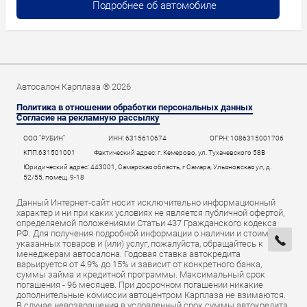
Подробнее об автомобиле
Автосалон Карплаза ® 2026
Политика в отношении обработки персональных данных
Согласие на рекламную рассылку
ООО "РУБИН"
ИНН: 6315610674
ОГРН: 1086315001706
КПП:631501001
Фактический адрес: г. Кемерово, ул. Тухачевского 58В
Юридический адрес: 443001, Самарская область, г Самара, Ульяновская ул, д.
52/55, помещ. 9-18
Данный Интернет-сайт носит исключительно информационный
характер и ни при каких условиях не является публичной офертой,
определяемой положениями Статьи 437 Гражданского кодекса
РФ. Для получения подробной информации о наличии и стоимости
указанных товаров и (или) услуг, пожалуйста, обращайтесь к
менеджерам автосалона. Годовая ставка автокредита
варьируется от 4.9% до 15% и зависит от конкретного банка,
суммы займа и кредитной программы. Максимальный срок
погашения - 96 месяцев. При досрочном погашении никакие
дополнительные комиссии автоцентром Карплаза не взимаются.
В случае невозвращения в условленный срок суммы автокредита