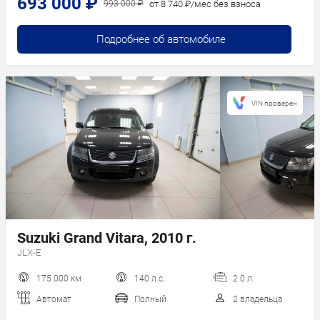
693 000 ₽
от 8 740 ₽/мес без взноса
993 000 ₽
Подробнее об автомобиле
VIN проверен
Suzuki Grand Vitara, 2010 г.
JLX-E
175 000 км
140 л.с.
2.0 л.
Автомат
Полный
2 владельца