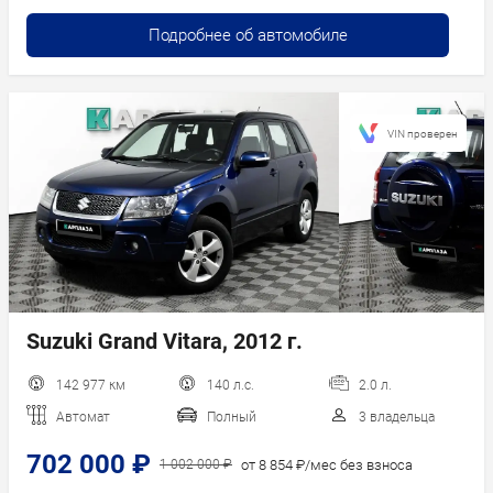
Подробнее об автомобиле
VIN проверен
Suzuki Grand Vitara, 2012 г.
142 977 км
140 л.с.
2.0 л.
Автомат
Полный
3 владельца
702 000 ₽
от 8 854 ₽/мес без взноса
1 002 000 ₽