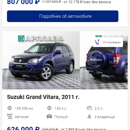
807 000 ₽
от 10 178 ₽/мес без взноса
1 107 000 ₽
Подробнее об автомобиле
VIN проверен
Suzuki Grand Vitara, 2011 г.
159 056 км
140 л.с.
2.0 л.
Автомат
Полный
4 владельца
626 000 ₽
от 7 895 ₽/мес без взноса
926 000 ₽