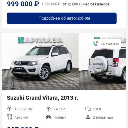
999 000 ₽
от 12 600 ₽/мес без взноса
1 299 000 ₽
Подробнее об автомобиле
VIN проверен
Suzuki Grand Vitara, 2013 г.
139 278 км
140 л.с.
2.0 л.
Автомат
Полный
2 владельца