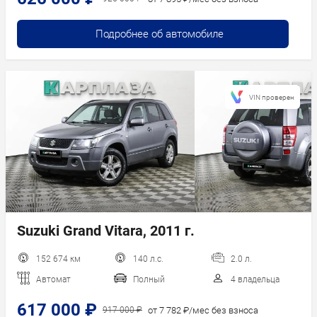
Подробнее об автомобиле
VIN проверен
Suzuki Grand Vitara, 2011 г.
152 674 км
140 л.с.
2.0 л.
Автомат
Полный
4 владельца
617 000 ₽
от 7 782 ₽/мес без взноса
917 000 ₽