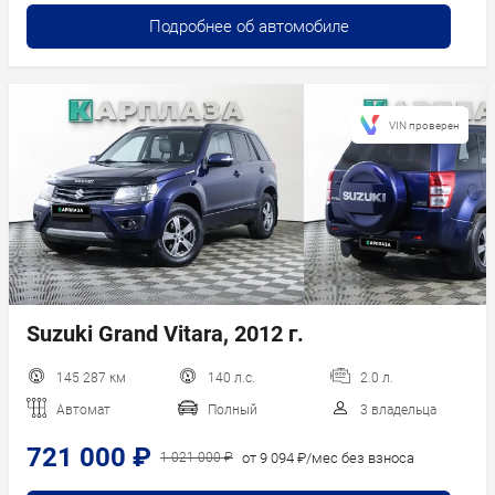
Подробнее об автомобиле
VIN проверен
Suzuki Grand Vitara, 2012 г.
145 287 км
140 л.с.
2.0 л.
Автомат
Полный
3 владельца
721 000 ₽
от 9 094 ₽/мес без взноса
1 021 000 ₽