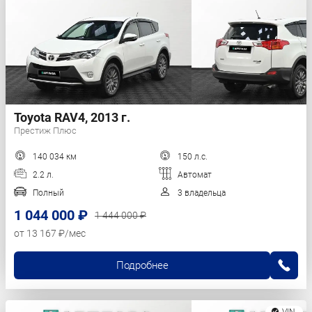
Toyota RAV4, 2013 г.
Престиж Плюс
140 034 км
150 л.с.
2.2 л.
Автомат
Полный
3 владельца
1 044 000 ₽
1 444 000 ₽
от 13 167 ₽/мес
Подробнее
VIN