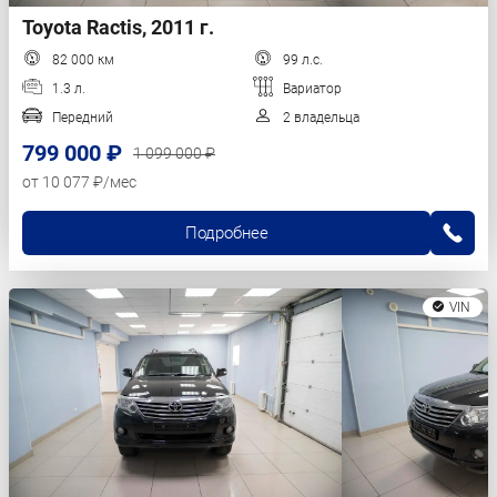
Toyota Ractis, 2011 г.
82 000 км
99 л.с.
1.3 л.
Вариатор
Передний
2 владельца
799 000 ₽
1 099 000 ₽
от 10 077 ₽/мес
Подробнее
VIN