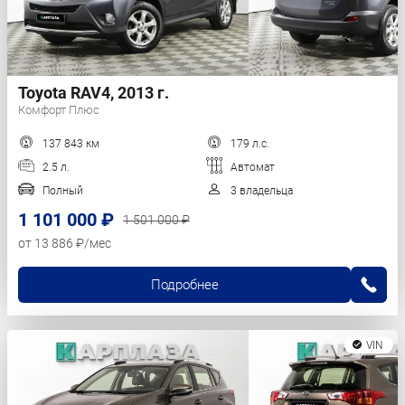
Toyota RAV4, 2013 г.
Комфорт Плюс
137 843 км
179 л.с.
2.5 л.
Автомат
Полный
3 владельца
1 101 000 ₽
1 501 000 ₽
от 13 886 ₽/мес
Подробнее
VIN