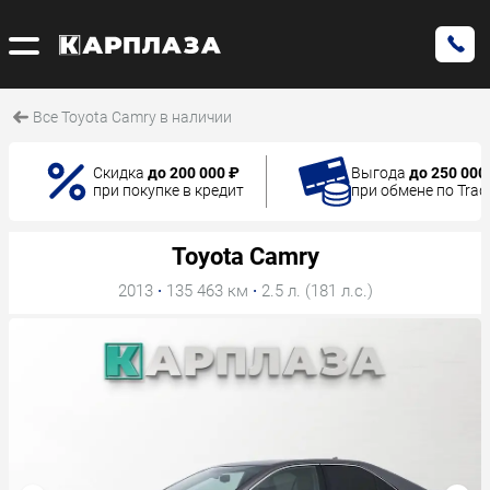
Все Toyota Camry в наличии
Скидка
до 200 000 ₽
Выгода
до 250 000
при покупке в кредит
при обмене по Trad
Toyota Camry
2013
·
135 463 км
·
2.5 л. (181 л.с.)