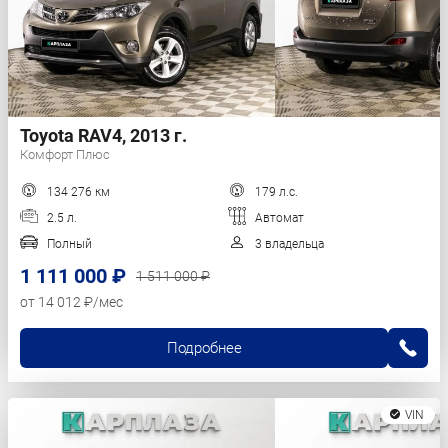
Toyota RAV4, 2013 г.
Комфорт Плюс
134 276 км
179 л.с.
2.5 л.
Автомат
Полный
3 владельца
1 111 000 ₽
1 511 000 ₽
от 14 012 ₽/мес
Подробнее
VIN