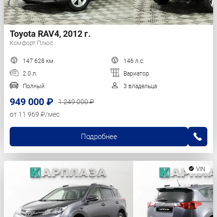
Toyota RAV4, 2012 г.
Комфорт Плюс
147 628 км
146 л.с.
2.0 л.
Вариатор
Полный
3 владельца
949 000 ₽
1 249 000 ₽
от 11 969 ₽/мес
Подробнее
VIN