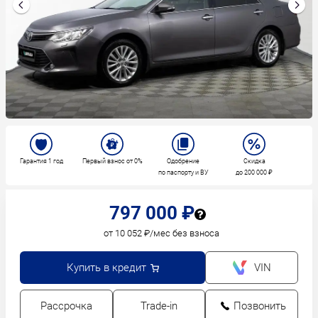
Гарантия 1 год
Первый взнос от 0%
Одобрение
Скидка
по паспорту и ВУ
до 200 000 ₽
797 000 ₽
от 10 052 ₽/мес без взноса
Купить в кредит
VIN
Рассрочка
Trade-in
Позвонить