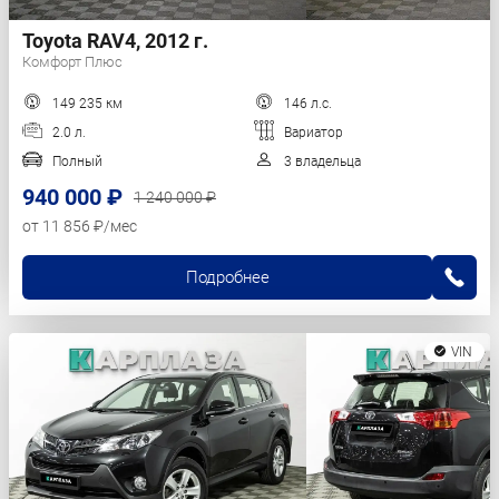
Toyota RAV4, 2012 г.
Комфорт Плюс
149 235 км
146 л.с.
2.0 л.
Вариатор
Полный
3 владельца
940 000 ₽
1 240 000 ₽
от 11 856 ₽/мес
Подробнее
VIN