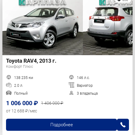
Toyota RAV4, 2013 г.
Комфорт Плюс
138 235 км
146 л.с.
2.0 л.
Вариатор
Полный
3 владельца
1 006 000 ₽
1 406 000 ₽
от 12 688 ₽/мес
Подробнее