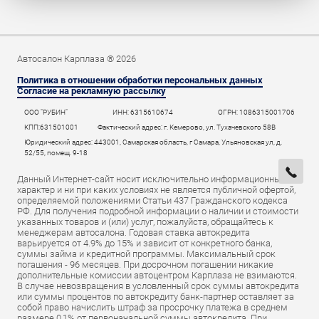
Автосалон Карплаза ® 2026
Политика в отношении обработки персональных данных
Согласие на рекламную рассылку
ООО "РУБИН"
ИНН: 6315610674
ОГРН: 1086315001706
КПП:631501001
Фактический адрес: г. Кемерово, ул. Тухачевского 58В
Юридический адрес: 443001, Самарская область, г Самара, Ульяновская ул, д.
52/55, помещ. 9-18
Данный Интернет-сайт носит исключительно информационный
характер и ни при каких условиях не является публичной офертой,
определяемой положениями Статьи 437 Гражданского кодекса
РФ. Для получения подробной информации о наличии и стоимости
указанных товаров и (или) услуг, пожалуйста, обращайтесь к
менеджерам автосалона. Годовая ставка автокредита
варьируется от 4.9% до 15% и зависит от конкретного банка,
суммы займа и кредитной программы. Максимальный срок
погашения - 96 месяцев. При досрочном погашении никакие
дополнительные комиссии автоцентром Карплаза не взимаются.
В случае невозвращения в условленный срок суммы автокредита
или суммы процентов по автокредиту банк-партнер оставляет за
собой право начислить штраф за просрочку платежа в среднем
размере 0,1% от первоначальной суммы автокредита. При