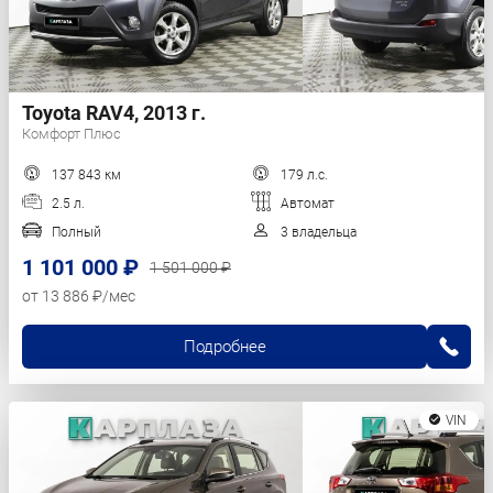
Toyota RAV4, 2013 г.
Комфорт Плюс
137 843 км
179 л.с.
2.5 л.
Автомат
Полный
3 владельца
1 101 000 ₽
1 501 000 ₽
от 13 886 ₽/мес
Подробнее
VIN