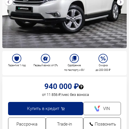
Гарантия 1 год
Первый взнос от 0%
Одобрение
Скидка
по паспорту и ВУ
до 200 000 ₽
940 000 ₽
от 11 856 ₽/мес без взноса
Купить в кредит
VIN
Рассрочка
Trade-in
Позвонить