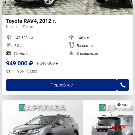
Toyota RAV4, 2012 г.
Комфорт Плюс
147 628 км
146 л.с.
2.0 л.
Вариатор
Полный
3 владельца
949 000 ₽
1 249 000 ₽
от 11 969 ₽/мес
Подробнее
VIN