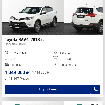
Toyota RAV4, 2013 г.
Престиж Плюс
140 034 км
150 л.с.
2.2 л.
Автомат
Полный
3 владельца
1 044 000 ₽
1 444 000 ₽
от 13 167 ₽/мес
Подробнее
VIN