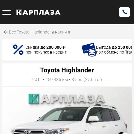
Все Toyota Highlander в наличии
Скидка
до 200 000 ₽
Выгода
до 250 000
при покупке в кредит
при обмене по Trad
Toyota Highlander
2011
·
150 435 км
·
3.5 л. (273 л.с.)