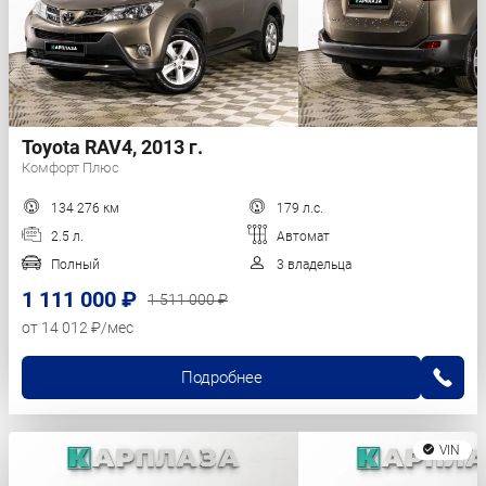
Toyota RAV4, 2013 г.
Комфорт Плюс
134 276 км
179 л.с.
2.5 л.
Автомат
Полный
3 владельца
1 111 000 ₽
1 511 000 ₽
от 14 012 ₽/мес
Подробнее
VIN