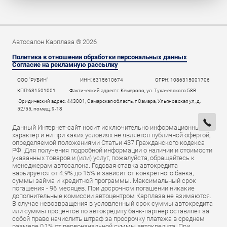
Автосалон Карплаза ® 2026
Политика в отношении обработки персональных данных
Согласие на рекламную рассылку
ООО "РУБИН"
ИНН: 6315610674
ОГРН: 1086315001706
КПП:631501001
Фактический адрес: г. Кемерово, ул. Тухачевского 58В
Юридический адрес: 443001, Самарская область, г Самара, Ульяновская ул, д.
52/55, помещ. 9-18
Данный Интернет-сайт носит исключительно информационный
характер и ни при каких условиях не является публичной офертой,
определяемой положениями Статьи 437 Гражданского кодекса
РФ. Для получения подробной информации о наличии и стоимости
указанных товаров и (или) услуг, пожалуйста, обращайтесь к
менеджерам автосалона. Годовая ставка автокредита
варьируется от 4.9% до 15% и зависит от конкретного банка,
суммы займа и кредитной программы. Максимальный срок
погашения - 96 месяцев. При досрочном погашении никакие
дополнительные комиссии автоцентром Карплаза не взимаются.
В случае невозвращения в условленный срок суммы автокредита
или суммы процентов по автокредиту банк-партнер оставляет за
собой право начислить штраф за просрочку платежа в среднем
размере 0,1% от первоначальной суммы автокредита. При