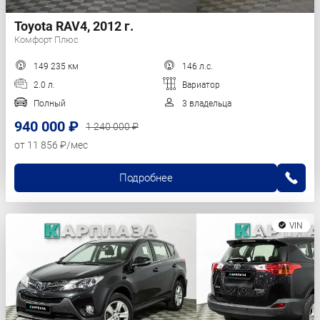
Toyota RAV4, 2012 г.
Комфорт Плюс
149 235 км
146 л.с.
2.0 л.
Вариатор
Полный
3 владельца
940 000 ₽
1 240 000 ₽
от 11 856 ₽/мес
Подробнее
VIN