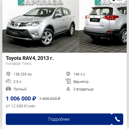
Toyota RAV4, 2013 г.
Комфорт Плюс
138 235 км
146 л.с.
2.0 л.
Вариатор
Полный
3 владельца
1 006 000 ₽
1 406 000 ₽
от 12 688 ₽/мес
Подробнее