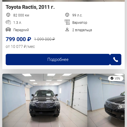
Toyota Ractis, 2011 г.
82 000 км
99 л.с.
1.3 л.
Вариатор
Передний
2 владельца
799 000 ₽
1 099 000 ₽
от 10 077 ₽/мес
Подробнее
VIN