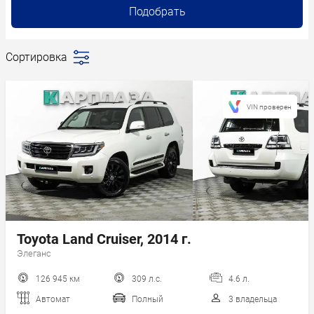
Подобрать
Сортировка
Последние
поступления
Сначала
VIN проверен
дешевле
Сначала
дороже
Пробег
Год новее
Год старше
Toyota Land Cruiser, 2014 г.
Элеганс
126 945 км
309 л.с.
4.6 л.
Автомат
Полный
3 владельца