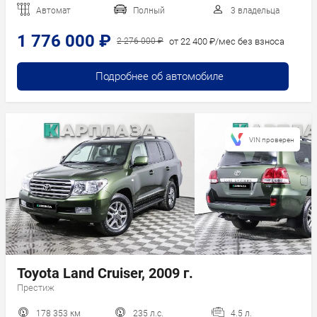
Автомат
Полный
3 владельца
1 776 000 ₽
от 22 400 ₽/мес без взноса
2 276 000 ₽
Подробнее об автомобиле
VIN проверен
Toyota Land Cruiser, 2009 г.
Престиж
178 353 км
235 л.с.
4.5 л.