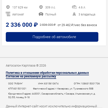
137 629 км
309 л.с.
4.6 л.
Автомат
Полный
3 владельца
2 336 000 ₽
от 29 462 ₽/мес без взноса
2 836 000 ₽
Подробнее об автомобиле
Автосалон Карплаза ® 2026
Политика в отношении обработки персональных данных
Согласие на рекламную рассылку
ООО "РУБИН"
ИНН: 6315610674
ОГРН: 1086315001706
КПП:631501001
Фактический адрес: г. Кемерово, ул. Тухачевского 58В
Юридический адрес: 443001, Самарская область, г Самара, Ульяновская ул, д.
52/55, помещ. 9-18
Данный Интернет-сайт носит исключительно информационный