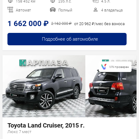
158 452 км
235 л.с.
4.5 л.
Автомат
Полный
4 владельца
1 662 000 ₽
от 20 962 ₽/мес без взноса
2 162 000 ₽
Подробнее об автомобиле
VIN проверен
Toyota Land Cruiser, 2015 г.
Люкс 7 мест