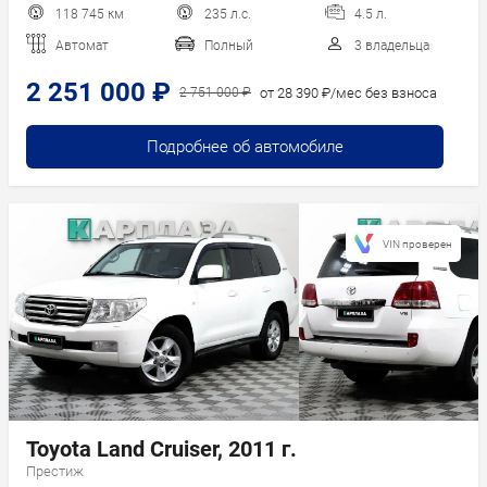
118 745 км
235 л.с.
4.5 л.
Автомат
Полный
3 владельца
2 251 000 ₽
от 28 390 ₽/мес без взноса
2 751 000 ₽
Подробнее об автомобиле
VIN проверен
Toyota Land Cruiser, 2011 г.
Престиж