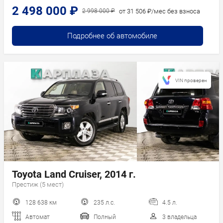
2 498 000 ₽
от 31 506 ₽/мес без взноса
2 998 000 ₽
Подробнее об автомобиле
VIN проверен
Toyota Land Cruiser, 2014 г.
Престиж (5 мест)
128 638 км
235 л.с.
4.5 л.
Автомат
Полный
3 владельца