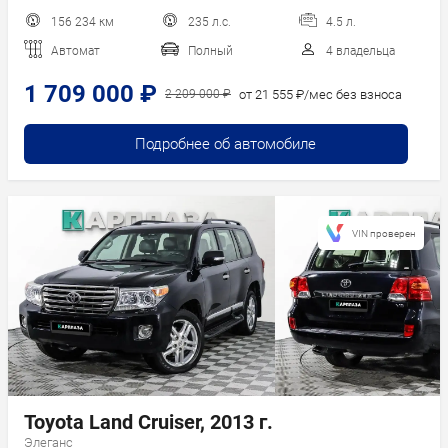
156 234 км
235 л.с.
4.5 л.
Автомат
Полный
4 владельца
1 709 000 ₽
от 21 555 ₽/мес без взноса
2 209 000 ₽
Подробнее об автомобиле
VIN проверен
Toyota Land Cruiser, 2013 г.
Элеганс