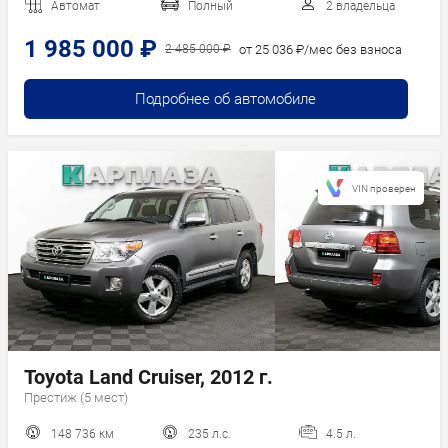
Автомат
Полный
2 владельца
1 985 000 ₽
от 25 036 ₽/мес без взноса
2 485 000 ₽
Подробнее об автомобиле
VIN проверен
Toyota Land Cruiser, 2012 г.
Престиж (5 мест)
148 736 км
235 л.с.
4.5 л.