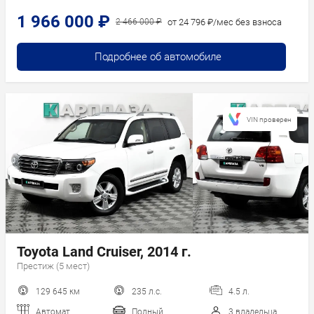
1 966 000 ₽
от 24 796 ₽/мес без взноса
2 466 000 ₽
Подробнее об автомобиле
VIN проверен
Toyota Land Cruiser, 2014 г.
Престиж (5 мест)
129 645 км
235 л.с.
4.5 л.
Автомат
Полный
3 владельца