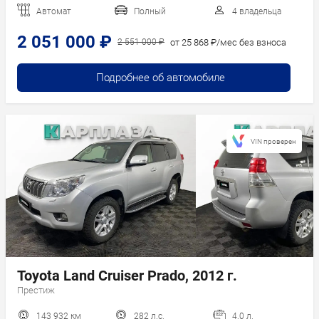
Автомат
Полный
4 владельца
2 051 000 ₽
от 25 868 ₽/мес без взноса
2 551 000 ₽
Подробнее об автомобиле
VIN проверен
Toyota Land Cruiser Prado, 2012 г.
Престиж
143 932 км
282 л.с.
4.0 л.