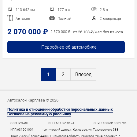
113 642 км
177 л.с.
2.8 л.
Автомат
Полный
2 владельца
2 070 000 ₽
от 26 108 ₽/мес без взноса
2 570 000 ₽
Подробнее об автомобиле
1
2
Вперед
Автосалон Карплаза ® 2026
Политика в отношении обработки персональных данных
Согласие на рекламную рассылку
ООО "РУБИН"
ИНН: 6315610674
ОГРН: 1086315001706
КПП:631501001
Фактический адрес: г. Кемерово, ул. Тухачевского 58В
Юридический адрес: 443001, Самарская область, г Самара, Ульяновская ул, д.