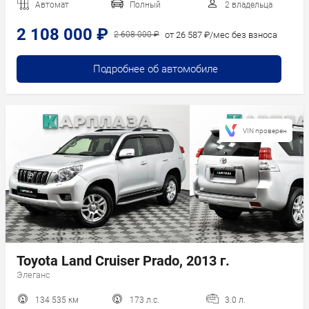
Автомат
Полный
2 владельца
2 108 000 ₽
от 26 587 ₽/мес без взноса
2 608 000 ₽
Подробнее об автомобиле
VIN проверен
Toyota Land Cruiser Prado, 2013 г.
Элеганс
134 535 км
173 л.с.
3.0 л.