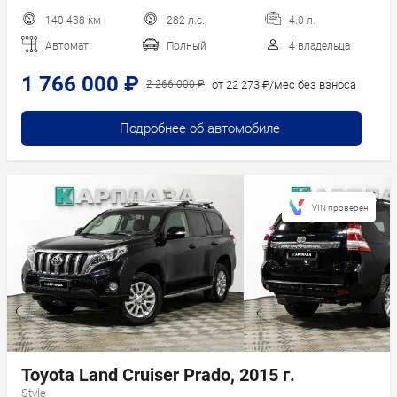
140 438 км
282 л.с.
4.0 л.
Автомат
Полный
4 владельца
1 766 000 ₽
от 22 273 ₽/мес без взноса
2 266 000 ₽
Подробнее об автомобиле
VIN проверен
Toyota Land Cruiser Prado, 2015 г.
Style