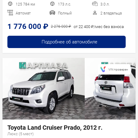
125 784 км
173 л.с.
3.0 л.
Автомат
Полный
2 владельца
1 776 000 ₽
от 22 400 ₽/мес без взноса
2 276 000 ₽
Подробнее об автомобиле
VIN проверен
Toyota Land Cruiser Prado, 2012 г.
Люкс (5 мест)