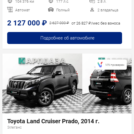
104 376 км
177 л.с.
2.8 л.
Автомат
Полный
2 владельца
2 127 000 ₽
от 26 827 ₽/мес без взноса
2 627 000 ₽
Подробнее об автомобиле
VIN проверен
Toyota Land Cruiser Prado, 2014 г.
Элеганс