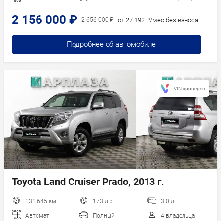
2 156 000 ₽
от 27 192 ₽/мес без взноса
2 656 000 ₽
Подробнее об автомобиле
VIN проверен
Toyota Land Cruiser Prado, 2013 г.
131 645 км
173 л.с.
3.0 л.
Автомат
Полный
4 владельца