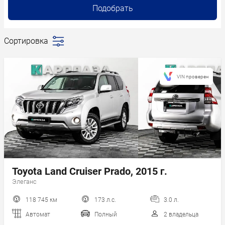
Подобрать
Сортировка
Последние
поступления
Сначала
VIN проверен
дешевле
Сначала
дороже
Пробег
Год новее
Год старше
Toyota Land Cruiser Prado, 2015 г.
Элеганс
118 745 км
173 л.с.
3.0 л.
Автомат
Полный
2 владельца