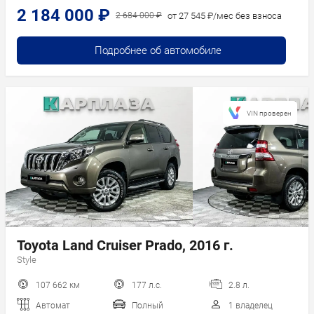
2 184 000 ₽
от 27 545 ₽/мес без взноса
2 684 000 ₽
Подробнее об автомобиле
VIN проверен
Toyota Land Cruiser Prado, 2016 г.
Style
107 662 км
177 л.с.
2.8 л.
Автомат
Полный
1 владелец