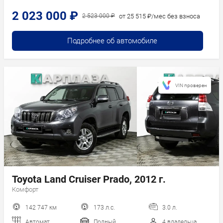
2 023 000 ₽
от 25 515 ₽/мес без взноса
2 523 000 ₽
Подробнее об автомобиле
VIN проверен
Toyota Land Cruiser Prado, 2012 г.
Комфорт
142 747 км
173 л.с.
3.0 л.
Автомат
Полный
4 владельца