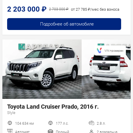
2 203 000 ₽
от 27 785 ₽/мес без взноса
2 703 000 ₽
Подробнее об автомобиле
VIN проверен
Toyota Land Cruiser Prado, 2016 г.
Style
104 634 км
177 л.с.
2.8 л.
Автомат
Полный
2 владельца