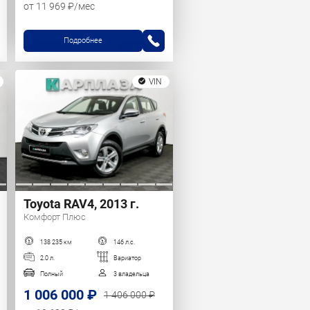
от 11 969 ₽/мес
Подробнее
VIN
Toyota RAV4, 2013 г.
Комфорт Плюс
138 235 км
146 л.с.
2.0 л.
Вариатор
Полный
3 владельца
1 006 000 ₽
1 406 000 ₽