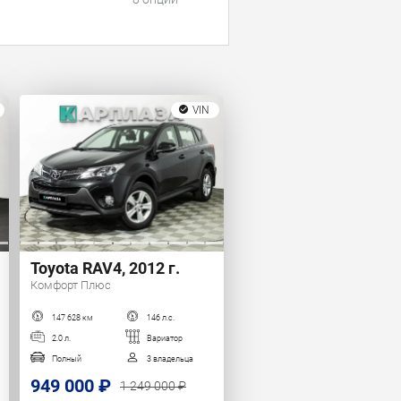
VIN
Toyota RAV4, 2012 г.
Комфорт Плюс
147 628 км
146 л.с.
2.0 л.
Вариатор
Полный
3 владельца
949 000 ₽
1 249 000 ₽