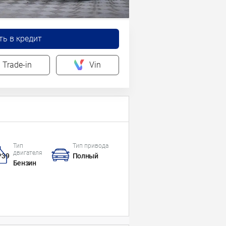
ть в кредит
Trade-in
Vin
Тип
Тип привода
двигателя
*39
Полный
Бензин