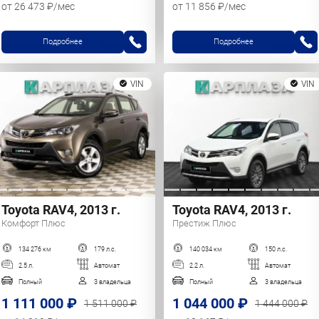
от 26 473 ₽/мес
от 11 856 ₽/мес
Подробнее
Подробнее
VIN
VIN
Toyota RAV4, 2013 г.
Toyota RAV4, 2013 г.
Комфорт Плюс
Престиж Плюс
134 276 км
179 л.с.
140 034 км
150 л.с.
2.5 л.
Автомат
2.2 л.
Автомат
Полный
3 владельца
Полный
3 владельца
1 111 000 ₽
1 044 000 ₽
1 511 000 ₽
1 444 000 ₽