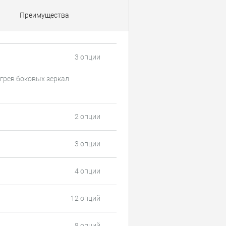
Преимущества
3 опции
грев боковых зеркал
2 опции
3 опции
4 опции
12 опций
8 опций