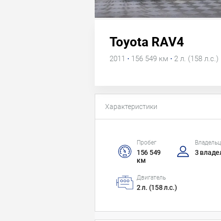
Toyota RAV4
2011
·
156 549 км
·
2 л. (158 л.с.)
Характеристики
Пробег
Владель
156 549
3 владе
км
Двигатель
2 л. (158 л.с.)