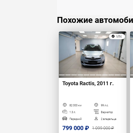
Похожие автомоб
VIN
Toyota Ractis, 2011 г.
82 000 км
99 л.с.
1.3 л.
Вариатор
Передний
2 владельца
799 000 ₽
1 099 000 ₽