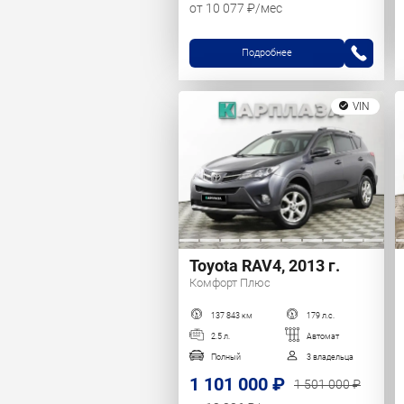
от 10 077 ₽/мес
Подробнее
VIN
Toyota RAV4, 2013 г.
Комфорт Плюс
137 843 км
179 л.с.
2.5 л.
Автомат
Полный
3 владельца
1 101 000 ₽
1 501 000 ₽