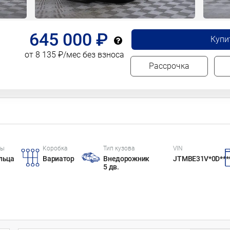
645 000 ₽
Купи
от 8 135 ₽/мес без взноса
Рассрочка
цы
Коробка
Тип кузова
VIN
льца
Вариатор
Внедорожник
JTMBE31V*0D***
5 дв.