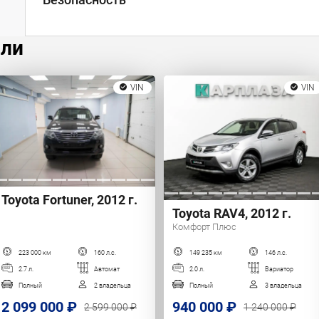
или
VIN
VIN
Toyota Fortuner, 2012 г.
Toyota RAV4, 2012 г.
Комфорт Плюс
223 000 км
160 л.с.
149 235 км
146 л.с.
2.7 л.
Автомат
2.0 л.
Вариатор
Полный
2 владельца
Полный
3 владельца
2 099 000 ₽
940 000 ₽
2 599 000 ₽
1 240 000 ₽