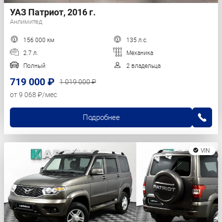
УАЗ Патриот, 2016 г.
Анлимитед
156 000 км
135 л.с.
2.7 л.
Механика
Полный
2 владельца
719 000 ₽
1 019 000 ₽
от 9 068 ₽/мес
Подробнее
VIN