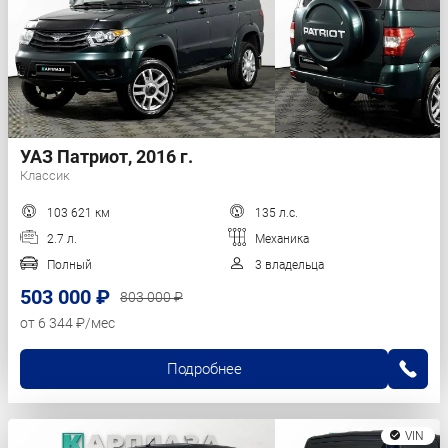
УАЗ Патриот, 2016 г.
Классик
103 621 км
135 л.с.
2.7 л.
Механика
Полный
3 владельца
503 000 ₽
803 000 ₽
от 6 344 ₽/мес
Подробнее
VIN