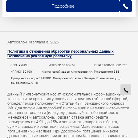
Подробнее
Автосалон Карплаза ® 2026
Политика в отношении обработки персональных данных
Согласие на рекламную рассылку
ООО "РУБИН"
ИНН: 6315610674
ОГРН: 1086315001706
КПП:631501001
Фактический адрес: г. Кемерово, ул. Тухачевского 58В
Юридический адрес: 443001, Самарская область, г Самара, Ульяновская ул, д.
52/55, помещ. 9-18
Данный Интернет-сайт носит исключительно информационный
характер и ни при каких условиях не является публичной офертой,
определяемой положениями Статьи 437 Гражданского кодекса
РФ. Для получения подробной информации о наличии и стоимости
указанных товаров и (или) услуг, пожалуйста, обращайтесь к
менеджерам автосалона. Годовая ставка автокредита
варьируется от 4.9% до 15% и зависит от конкретного банка,
суммы займа и кредитной программы. Максимальный срок
погашения - 96 месяцев. При досрочном погашении никакие
дополнительные комиссии автоцентром Карплаза не взимаются.