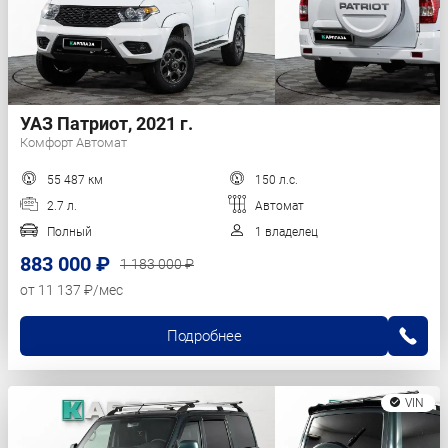
УАЗ Патриот, 2021 г.
Комфорт Автомат
55 487 км
150 л.с.
2.7 л.
Автомат
Полный
1 владелец
883 000 ₽
1 183 000 ₽
от 11 137 ₽/мес
Подробнее
VIN