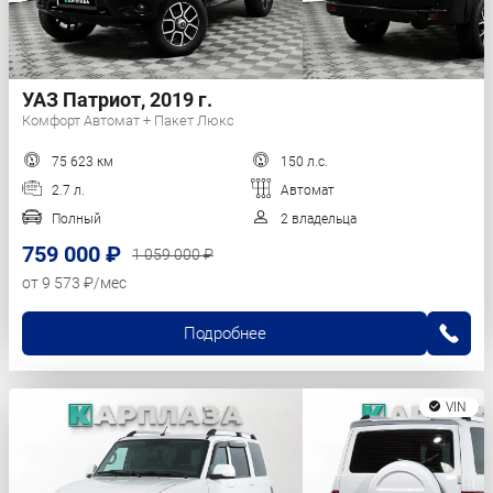
УАЗ Патриот, 2019 г.
Комфорт Автомат + Пакет Люкс
75 623 км
150 л.с.
2.7 л.
Автомат
Полный
2 владельца
759 000 ₽
1 059 000 ₽
от 9 573 ₽/мес
Подробнее
VIN