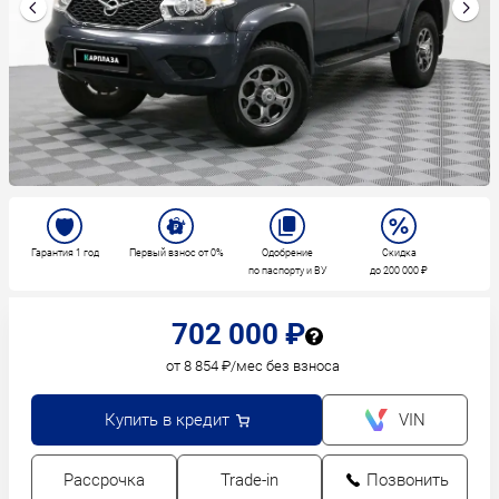
Гарантия 1 год
Первый взнос от 0%
Одобрение
Скидка
по паспорту и ВУ
до 200 000 ₽
702 000 ₽
от 8 854 ₽/мес без взноса
Купить в кредит
VIN
Рассрочка
Trade-in
Позвонить