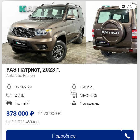
VIN
УАЗ Патриот, 2023 г.
Antarctic Edition
35 289 км
150 л.с.
2.7 л.
Механика
Полный
1 владелец
873 000 ₽
1 173 000 ₽
от 11 011 ₽/мес
Подробнее