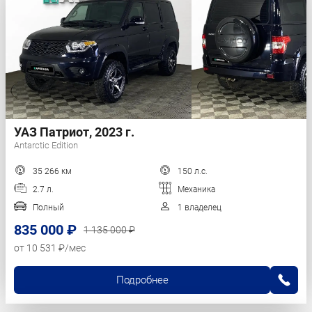
УАЗ Патриот, 2023 г.
Antarctic Edition
35 266 км
150 л.с.
2.7 л.
Механика
Полный
1 владелец
835 000 ₽
1 135 000 ₽
от 10 531 ₽/мес
Подробнее