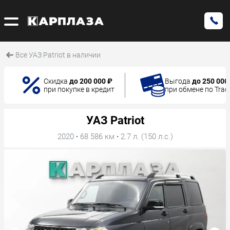
Все УАЗ Patriot в наличии
Скидка
до 200 000 ₽
Выгода
до 250 000
при покупке в кредит
при обмене по Trad
УАЗ Patriot
2020
·
68 586 км
·
2.7 л. (150 л.с.)