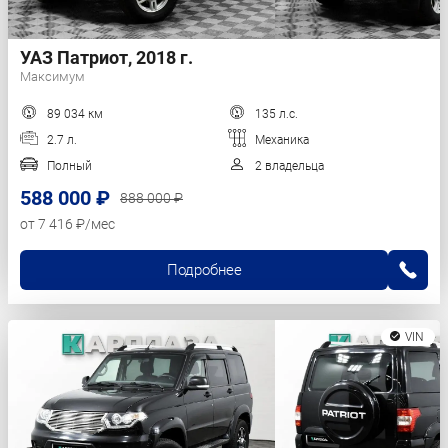
УАЗ Патриот, 2018 г.
Максимум
89 034 км
135 л.с.
2.7 л.
Механика
Полный
2 владельца
588 000 ₽
888 000 ₽
от 7 416 ₽/мес
Подробнее
VIN